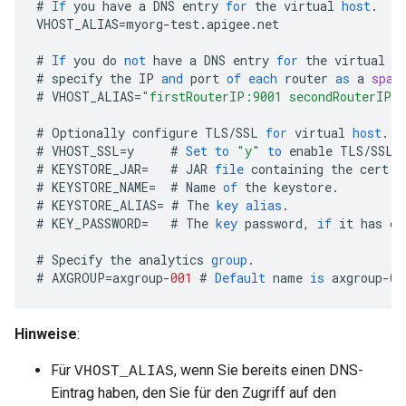
#
If
you
have
a
DNS
entry
for
the
virtual
host
.
VHOST_ALIAS
=
myorg
-
test
.
apigee
.
net
#
If
you
do
not
have
a
DNS
entry
for
the
virtual
h
#
specify
the
IP
and
port
of
each
router
as
a
spac
#
VHOST_ALIAS
=
"firstRouterIP:9001 secondRouterIP:
#
Optionally
configure
TLS
/
SSL
for
virtual
host
.
#
VHOST_SSL
=
y
#
Set
to
"y"
to
enable
TLS
/
SSL
#
KEYSTORE_JAR
=
#
JAR
file
containing
the
cert
a
#
KEYSTORE_NAME
=
#
Name
of
the
keystore
.
#
KEYSTORE_ALIAS
=
#
The
key
alias
.
#
KEY_PASSWORD
=
#
The
key
password
,
if
it
has
on
#
Specify
the
analytics
group
.
#
AXGROUP
=
axgroup
-
001
#
Default
name
is
axgroup
-
00
Hinweise
:
Für
, wenn Sie bereits einen DNS-
VHOST_ALIAS
Eintrag haben, den Sie für den Zugriff auf den