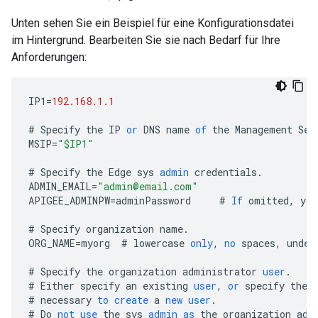
Unten sehen Sie ein Beispiel für eine Konfigurationsdatei
im Hintergrund. Bearbeiten Sie sie nach Bedarf für Ihre
Anforderungen:
IP1
=
192.168.1.1
#
Specify
the
IP
or
DNS
name
of
the
Management
Ser
MSIP
=
"$IP1"
#
Specify
the
Edge
sys
admin
credentials
.
ADMIN_EMAIL
=
"admin@email.com"
APIGEE_ADMINPW
=
adminPassword
#
If
omitted
,
you
#
Specify
organization
name
.
ORG_NAME
=
myorg
#
lowercase
only
,
no
spaces
,
under
#
Specify
the
organization
administrator
user
.
#
Either
specify
an
existing
user
,
or
specify
the
#
necessary
to
create
a
new
user
.
#
Do
not
use
the
sys
admin
as
the
organization
adm