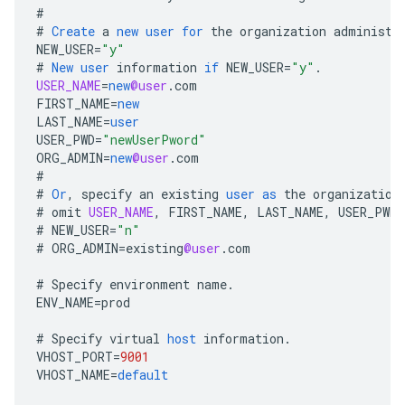
#
#
Create
a
new
user
for
the
organization
administr
NEW_USER
=
"y"
#
New
user
information
if
NEW_USER
=
"y"
.
USER_NAME
=
new
@user
.
com
FIRST_NAME
=
new
LAST_NAME
=
user
USER_PWD
=
"newUserPword"
ORG_ADMIN
=
new
@user
.
com
#
#
Or
,
specify
an
existing
user
as
the
organization
#
omit
USER_NAME
,
FIRST_NAME
,
LAST_NAME
,
USER_PWD
.
#
NEW_USER
=
"n"
#
ORG_ADMIN
=
existing
@user
.
com
#
Specify
environment
name
.
ENV_NAME
=
prod
#
Specify
virtual
host
information
.
VHOST_PORT
=
9001
VHOST_NAME
=
default