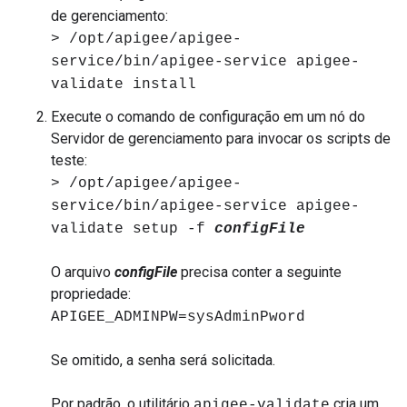
de gerenciamento:
> /opt/apigee/apigee-
service/bin/apigee-service apigee-
validate install
Execute o comando de configuração em um nó do
Servidor de gerenciamento para invocar os scripts de
teste:
> /opt/apigee/apigee-
service/bin/apigee-service apigee-
validate setup -f
configFile
O arquivo
configFile
precisa conter a seguinte
propriedade:
APIGEE_ADMINPW=sysAdminPword
Se omitido, a senha será solicitada.
Por padrão, o utilitário
cria um
apigee-validate