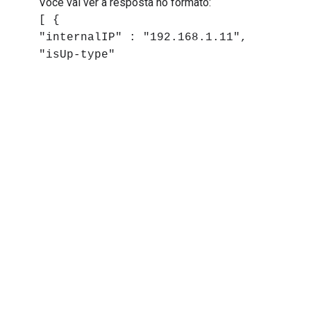
Você vai ver a resposta no formato:
[ {
"internalIP" : "192.168.1.11",
"isUp-type"