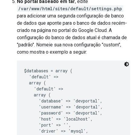
No portal baseado em tar
, edite
/var/www/html/sites/default/settings.php
para adicionar uma segunda configuração de banco
de dados que aponte para o banco de dados recém-
criado na página no portal do Google Cloud. A
configuração do banco de dados atual é chamada de
"padrão". Nomeie sua nova configuração "custom",
como mostra o exemplo a seguir:
$databases = array (

  'default' =>

  array (

    'default' =>

    array (

      'database' => 'devportal',

      'username' => 'devportal',

      'password' => 'devportal',

      'host' => 'localhost',

      'port' => '',

      'driver' => 'mysql',
