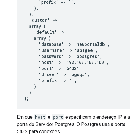
      'prefix' => '',

    ),

  'custom' =>

  array (

    'default' =>

    array (

      'database' => 'newportaldb',

      'username' => 'apigee',

      'password' => 'postgres',

      'host' => '192.168.168.100',

      'port' => '5432',

      'driver' => 'pgsql',

      'prefix' => '',

    )

  )

);
Em que
host
e
port
especificam o endereço IP e a
porta do Servidor Postgres. O Postgres usa a porta
5432 para conexões.