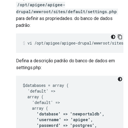
/opt/apigee/apigee-
drupal/wwwroot/sites/default/settings.php
para definir as propriedades. do banco de dados
padrão:
vi /opt/apigee/apigee-drupal/wwwroot/sites/d
Defina a descrição padrão do banco de dados em
settings.php:
$databases = array (

  'default' =>

  array (

    'default' =>

      'database' => 'newportaldb',

      'username' => 'apigee',

      'password' => 'postgres',
