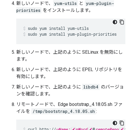
新しいノードで、
yum-utils
と
yum-plugin-
priorities
をインストールします。
sudo yum install yum-plugin-priorities
新しいノードで、上記のように SELinux を無効にし
ます。
新しいノードで、上記のように EPEL リポジトリを
有効にします。
新しいノードで、上記のように
libdb4
のバージョ
ンを確認します。
リモートノードで、Edge bootstrap_4.18.05.sh ファ
イルを
/tmp/bootstrap_4.18.05.sh
:
curl http://
uName:
pWord
@
remoteRepo
:3