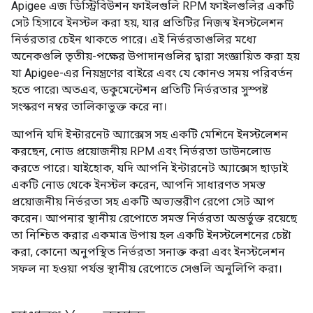
Apigee এজ ডিস্ট্রিবিউশন ফাইলগুলি RPM ফাইলগুলির একটি
সেট হিসাবে ইনস্টল করা হয়, যার প্রতিটির নিজস্ব ইনস্টলেশন
নির্ভরতার চেইন থাকতে পারে। এই নির্ভরতাগুলির মধ্যে
অনেকগুলি তৃতীয়-পক্ষের উপাদানগুলির দ্বারা সংজ্ঞায়িত করা হয়
যা Apigee-এর নিয়ন্ত্রণের বাইরে এবং যে কোনও সময় পরিবর্তন
হতে পারে৷ অতএব, ডকুমেন্টেশন প্রতিটি নির্ভরতার সুস্পষ্ট
সংস্করণ নম্বর তালিকাভুক্ত করে না।
আপনি যদি ইন্টারনেট অ্যাক্সেস সহ একটি মেশিনে ইনস্টলেশন
করছেন, নোড প্রয়োজনীয় RPM এবং নির্ভরতা ডাউনলোড
করতে পারে। যাইহোক, যদি আপনি ইন্টারনেট অ্যাক্সেস ছাড়াই
একটি নোড থেকে ইনস্টল করেন, আপনি সাধারণত সমস্ত
প্রয়োজনীয় নির্ভরতা সহ একটি অভ্যন্তরীণ রেপো সেট আপ
করেন। আপনার স্থানীয় রেপোতে সমস্ত নির্ভরতা অন্তর্ভুক্ত রয়েছে
তা নিশ্চিত করার একমাত্র উপায় হল একটি ইনস্টলেশনের চেষ্টা
করা, কোনো অনুপস্থিত নির্ভরতা সনাক্ত করা এবং ইনস্টলেশন
সফল না হওয়া পর্যন্ত স্থানীয় রেপোতে সেগুলি অনুলিপি করা।