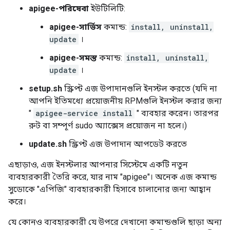
apigee-পরিষেবা
ইউটিলিটি:
apigee-সার্ভিস
কমান্ড:
install, uninstall,
update
।
apigee-সমস্ত
কমান্ড:
install, uninstall,
update
।
setup.sh
স্ক্রিপ্ট এজ উপাদানগুলি ইনস্টল করতে (যদি না
আপনি ইতিমধ্যে প্রয়োজনীয় RPMগুলি ইনস্টল করার জন্য
"
apigee-service install
" ব্যবহার করেন। তারপর
রুট বা সম্পূর্ণ sudo অ্যাক্সেস প্রয়োজন না হলে।)
update.sh
স্ক্রিপ্ট এজ উপাদান আপডেট করতে
এছাড়াও, এজ ইনস্টলার আপনার সিস্টেমে একটি নতুন
ব্যবহারকারী তৈরি করে, যার নাম "apigee"। অনেক এজ কমান্ড
সুডোকে "এপিজি" ব্যবহারকারী হিসাবে চালানোর জন্য আহ্বান
করে।
যে কোনও ব্যবহারকারী যে উপরে দেখানো কমান্ডগুলি ছাড়া অন্য