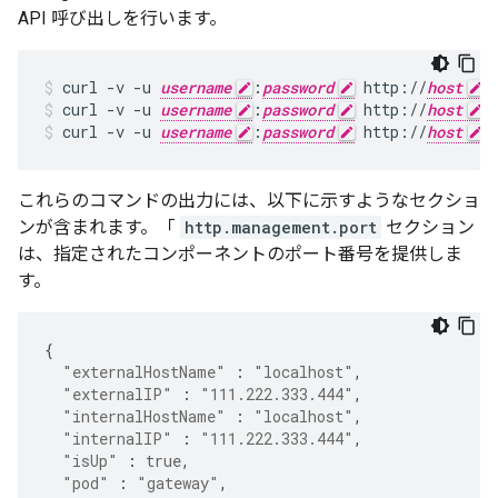
API 呼び出しを行います。
curl -v -u 
username
:
password
 http://
host
:
curl -v -u 
username
:
password
 http://
host
:
curl -v -u 
username
:
password
 http://
host
:
これらのコマンドの出力には、以下に示すようなセクショ
ンが含まれます。「
http.management.port
セクション
は、指定されたコンポーネントのポート番号を提供しま
す。
{
"externalHostName"
:
"localhost"
,
"externalIP"
:
"111.222.333.444"
,
"internalHostName"
:
"localhost"
,
"internalIP"
:
"111.222.333.444"
,
"isUp"
:
true
,
"pod"
:
"gateway"
,