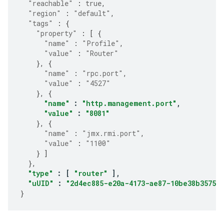
"reachable"
:
true
,
"region"
:
"default"
,
"tags"
:
{
"property"
:
[
{
"name"
:
"Profile"
,
"value"
:
"Router"
},
{
"name"
:
"rpc.port"
,
"value"
:
"4527"
},
{
"name"
:
"http.management.port"
,
"value"
:
"8081"
},
{
"name"
:
"jmx.rmi.port"
,
"value"
:
"1100"
}
]
},
"type"
:
[
"router"
],
"uUID"
:
"2d4ec885-e20a-4173-ae87-10be38b35750"
}