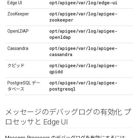
opt/apigee/var/log/edge-ui
Edge UI
opt/apigee/var/log/apigee-
ZooKeeper
zookeeper
opt/apigee/var/log/apigee-
OpenLDAP
openldap
opt/apigee/var/log/apigee-
Cassandra
cassandra
opt/apigee/var/log/apigee-
クピッド
qpidd
opt/apigee/var/log/apigee-
PostgreSQL デー
postgresql
タベース
メッセージのデバッグログの有効化 プ
ロセッサと Edge UI
Message Processor のデバッグログを有効にするには: