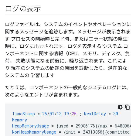
ログの表示
ログファイルは、システムのイベントやオペレーションに
関するメッセージを追跡します。メッセージが表示されま
す プロセスの開始時と完了時、またはエラー状態の発生
時に、ログに出力されます。ログを表示する システム コ
ンポーネントに関する情報（CPU、メモリ、ディスク、負
荷、 失敗状態になる前後に、繰り返されます。これによ
り 現在のシステムの問題の原因を診断したり、潜在的な
システムの 学習します
たとえば、コンポーネントの一般的なシステムログには、
次のようなエントリが含まれます。
TimeStamp
=
25
/
01
/
13
19
:
25
;
NextDelay
=
30
Memory
HeapMemoryUsage
=
{
used
=
29086176
}{
max
=
64880640
NonHeapMemoryUsage
=
{
init
=
24313856
}{
committed
=