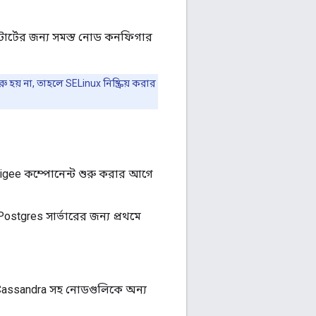
টার্টের জন্য সমস্ত নোড কনফিগার
 হয় না, তাহলে SELinux নিষ্ক্রিয় করার
pigee কম্পোনেন্ট শুরু করার আগে
Postgres সার্ভারের জন্য প্রথমে
ং Cassandra সহ নোডগুলিকে অন্য