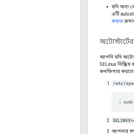
যদি অন্য 
এটি autosta
করার
ক্রমা
অটোস্টার্টে
আপনি যদি অটোস্ট
SELinux নিষ্ক্র
কনফিগার করতে
/etc/sys
sudo
SELINUX=
আপনার সম্