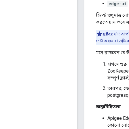
edge-ui
স্ক্রিপ্ট শুধুম
করতে চান তবে সমস
দ্রষ্টব্য:
যদি আপনি 
চেষ্টা করুন বা এট
মনে রাখবেন যে উপা
প্রথমে শু
ZooKeeper 
সম্পূর্ণ ক্
তারপর, যেক
postgresql
অন্তর্নিহিততা:
Apigee Edg
কোনো নোডে