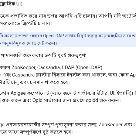
(ক্লাসিক UI)
াত্র নোডকে প্রভাবিত করে যার উপর আপনি এটি চালান। আপনি যদি অটোস্
্ত নোডে স্ক্রিপ্টটি চালান।
সমস্যায় পড়েন যেখানে OpenLDAP সার্ভার রিবুট করার সময় স্বয়ংক্রিয়ভাবে শুরু
িকে অনুমতিমূলক মোডে সেট করুন।
দানগুলি শুরু করার ক্রমটি খুবই গুরুত্বপূর্ণ:
রু করুন ZooKeeper, Cassandra, LDAP (OpenLDAP)
এবং Cassandra ক্লাস্টার হিসাবে ইনস্টল করা থাকলে, অন্য কোন A
লাস্টারটি চালু এবং চলমান থাকতে হবে।
োন Apigee কম্পোনেন্ট (ম্যানেজমেন্ট সার্ভার, রাউটার, UI, ইত্যাদি)। 
 শুরু করুন এবং Qpid সার্ভারের জন্য প্রথমে qpidd শুরু করুন।
e এনভায়রনমেন্টের সম্পূর্ণ পুনঃসূচনা করার জন্য, ZooKeeper এব
র আগে সম্পূর্ণরূপে বুট করতে হবে।