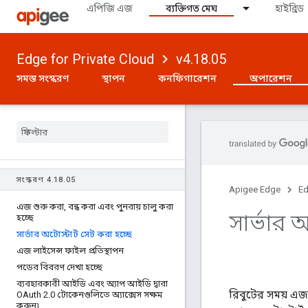
এপিজি এজ
ব্যক্তিগত মেঘ
হাইব্রিড
Edge for Private Cloud
v4.18.05
সমস্ত সংস্করণ
স্থাপন
কনফিগারেশন
অপারেশন
সংস্করণ 4
.
18
.
05
Apigee Edge
Ed
এজ শুরু করা
,
বন্ধ করা এবং পুনরায় চালু করা
সার্ভার অ
হচ্ছে
সার্ভার অটোস্টার্ট সেট করা হচ্ছে
এজ লাইসেন্স ফাইল প্রতিস্থাপন
পডের বিবরণ দেখা হচ্ছে
ব্যবহারকারী আইডি এবং অ্যাপ আইডি দ্বারা
রিবুটের সময় এজ 
OAuth 2
.
0 টোকেনগুলিতে অ্যাক্সেস সক্ষম
করুন৷