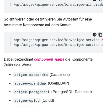
/opt/apigee/apigee-service/bin/apigee-all disable
So aktivieren oder deaktivieren Sie Autostart für eine
bestimmte Komponente auf dem Knoten:
/opt/apigee/apigee-service/bin/apigee-service 
com
/opt/apigee/apigee-service/bin/apigee-service 
com
Dabei bezeichnet
component_name
die Komponente.
Zulässige Werte:
apigee-cassandra
(Cassandra)
apigee-openldap
(OpenLDAP)
apigee-postgresql
(PostgreSQL-Datenbank)
apigee-qpidd
(Qpidd)