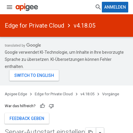
ANMELDEN
Edge for Private Cloud
v4.18.05
Google verwendet KI-Technologie, um Inhalte in Ihre bevorzugte
Sprache zu übersetzen. KI-Übersetzungen können Fehler
enthalten.
Apigee Edge
Edge for Private Cloud
v4.18.05
Vorgänge
War das hilfreich?
FEEDBACK GEBEN
Server-Autostart einstellen