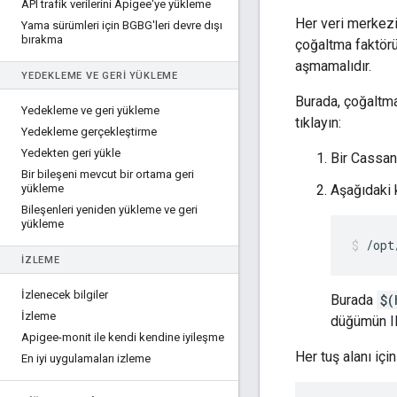
API trafik verilerini Apigee'ye yükleme
Her veri merkezi
Yama sürümleri için BGBG'leri devre dışı
bırakma
çoğaltma faktörü
aşmamalıdır.
YEDEKLEME VE GERI YÜKLEME
Burada, çoğaltma
Yedekleme ve geri yükleme
tıklayın:
Yedekleme gerçekleştirme
Yedekten geri yükle
Bir Cassan
Bir bileşeni mevcut bir ortama geri
yükleme
Aşağıdaki k
Bileşenleri yeniden yükleme ve geri
yükleme
/opt
İZLEME
İzlenecek bilgiler
Burada
$(
İzleme
düğümün IP
Apigee-monit ile kendi kendine iyileşme
Her tuş alanı içi
En iyi uygulamaları izleme