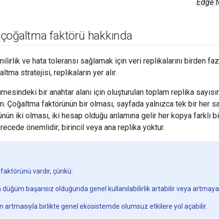
Edge f
çoğaltma faktörü hakkında
ilirlik ve hata toleransı sağlamak için veri replikalarını birden 
altma stratejisi, replikaların yer alır.
mesindeki bir anahtar alanı için oluşturulan toplam replika sayıs
n. Çoğaltma faktörünün bir olması, sayfada yalnızca tek bir her sat
nün iki olması, iki hesap olduğu anlamına gelir her kopya farklı b
erecede önemlidir; birincil veya ana replika yoktur.
aktörünü vardır, çünkü:
 düğüm başarısız olduğunda genel kullanılabilirlik artabilir veya artmayab
 artmasıyla birlikte genel ekosistemde olumsuz etkilere yol açabilir.