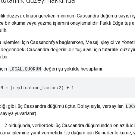
utarlılık düzeyi hakkında
ılık düzeyi, olması gereken minimum Cassandra düğümü sayısı işl
e bir okuma veya yazma işlemini onaylamalıdır. Farklı Edge tuş alan
lir.
şlemleri için Cassandra'ya bağlanırken, Mesaj İşleyici ve Yönet
değerindeki Cassandra değerini bir tuş alanı için tutarlılık düzeyin
 bir.
için
LOCAL_QUORUM
değeri şu şekilde hesaplanır:
M = (replication_factor/2) + 1
dığı gibi, üç Cassandra düğümü üçtür. Dolayısıyla, varsayılan
LOC
sayıya yuvarlanır).
= 2 olduğunda, verilerdeki üç Cassandra düğümünden en az ikisi 
azma işlemine yanıt vermelidir. Üç düğüm için Bu nedenle küme, 