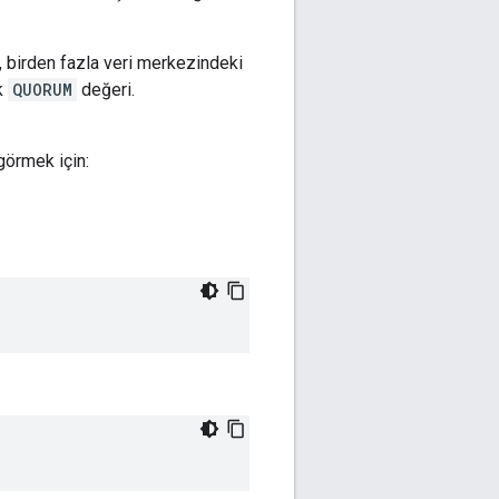
, birden fazla veri merkezindeki
ak
QUORUM
değeri.
görmek için: