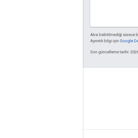
Aksi belirtilmediği sürece 
Ayrıntılı bilgi için
Google Dev
Son güncelleme tarihi: 202
Apigee hakkında
We're part of Google
Etkinlikler
İş Ortakları
e-Kitaplar ve web yayınları