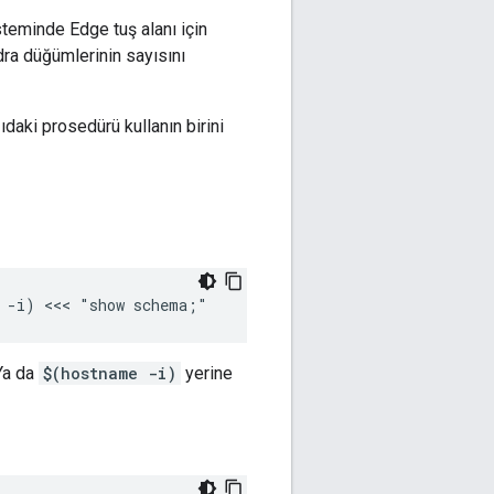
teminde Edge tuş alanı için
dra düğümlerinin sayısını
aki prosedürü kullanın birini
e -i) <<< "show schema;"
Ya da
$(hostname -i)
yerine