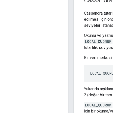
Cassandra t
Cassandra tutarl
edilmesi için önc
seviyeleri atanabi
Okuma ve yazma i
LOCAL_QUORUM
tutarlılık seviyesi
Bir veri merkezi 
LOCAL_QUORU
Yukarıda açıklan
2 (değer bir tam 
LOCAL_QUORUM
için bir okuma/y