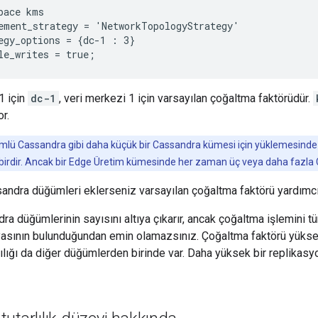
pace kms

ement_strategy = 'NetworkTopologyStrategy'

egy_options = {dc-1 : 3}

le_writes = true;
1 için
dc-1
, veri merkezi 1 için varsayılan çoğaltma faktörüdür.
r.
lü Cassandra gibi daha küçük bir Cassandra kümesi için yüklemesinde k
birdir. Ancak bir Edge Üretim kümesinde her zaman üç veya daha fazla
dra düğümleri eklerseniz varsayılan çoğaltma faktörü yardımcı o
ra düğümlerinin sayısını altıya çıkarır, ancak çoğaltma işlemini
pyasının bulunduğundan emin olamazsınız. Çoğaltma faktörü yükse
lığı da diğer düğümlerden birinde var. Daha yüksek bir replikasy