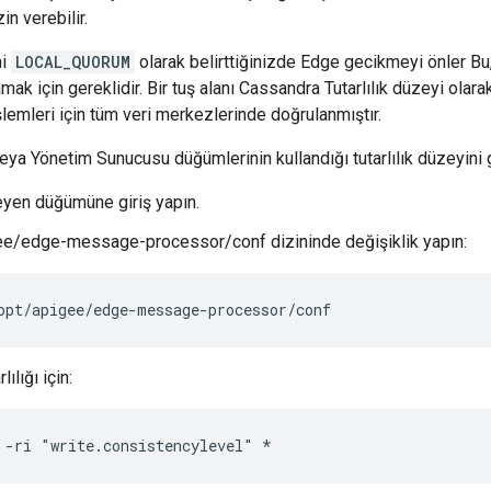
n verebilir.
ni
LOCAL_QUORUM
olarak belirttiğinizde Edge gecikmeyi önler Bu
mak için gereklidir. Bir tuş alanı Cassandra Tutarlılık düzeyi olar
mleri için tüm veri merkezlerinde doğrulanmıştır.
 veya Yönetim Sunucusu düğümlerinin kullandığı tutarlılık düzeyini 
şleyen düğümüne giriş yapın.
e/edge-message-processor/conf dizininde değişiklik yapın:
opt/apigee/edge-message-processor/conf
ılığı için:
 -ri "write.consistencylevel" *