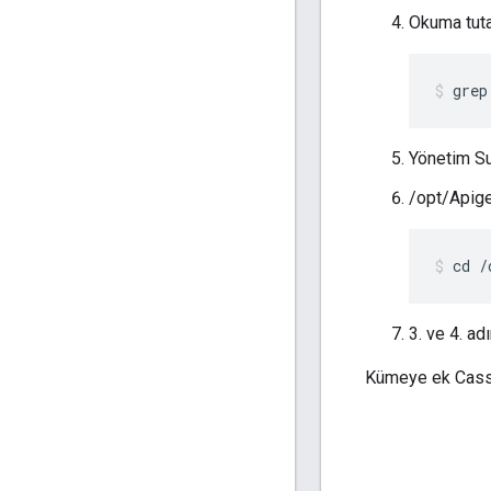
Okuma tutarl
grep
Yönetim Su
/opt/Apige
cd /
3. ve 4. adı
Kümeye ek Cassan