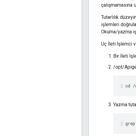
çalışmamasına izi
Tutarlılık düzeyi
işlemleri doğrula
Okuma/yazma işle
Uç İleti İşlemci
Bir İleti İ
/opt/Apige
cd /
Yazma tutarl
grep