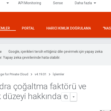
API Monitoring
Sense
Daha fazla
LEMLER
PORTAL
HARICI KIMLIK DOĞRULAMA
"NAS
Google, içerikleri tercih ettiğiniz dile çevirmek için yapay zeka
ır. Yapay zeka çevirilerinde hata olabilir.
ge for Private Cloud
v4.19.01
İşlemler
ra çoğaltma faktörü ve
ık düzeyi hakkında