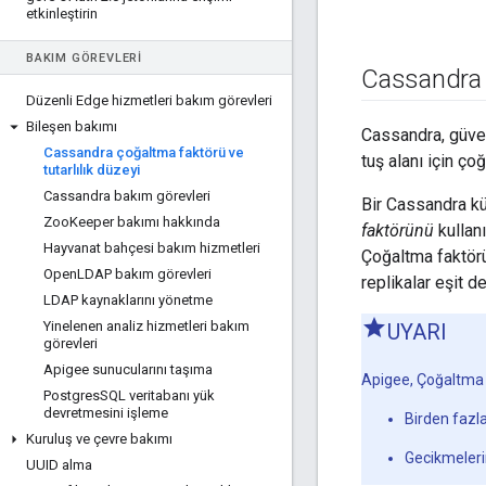
etkinleştirin
BAKIM GÖREVLERI
Cassandra 
Düzenli Edge hizmetleri bakım görevleri
Bileşen bakımı
Cassandra, güven
Cassandra çoğaltma faktörü ve
tuş alanı için çoğ
tutarlılık düzeyi
Cassandra bakım görevleri
Bir Cassandra kü
Zoo
Keeper bakımı hakkında
faktörünü
kullanı
Hayvanat bahçesi bakım hizmetleri
Çoğaltma faktörü
Open
LDAP bakım görevleri
replikalar eşit d
LDAP kaynaklarını yönetme
Yinelenen analiz hizmetleri bakım
UYARI
görevleri
Apigee sunucularını taşıma
Apigee,
Çoğaltma f
Postgres
SQL veritabanı yük
devretmesini işleme
Birden fazla
Kuruluş ve çevre bakımı
Gecikmelerin
UUID alma