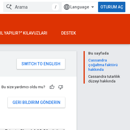
/
OTURUM AÇ
IL YAPILIR?" KILAVUZLARI
DESTEK
Bu sayfada
Cassandra
çoğaltma faktörü
hakkında
Cassandra tutarlılık
düzeyi hakkında
Bu size yardımcı oldu mu?
GERI BILDIRIM GÖNDERIN