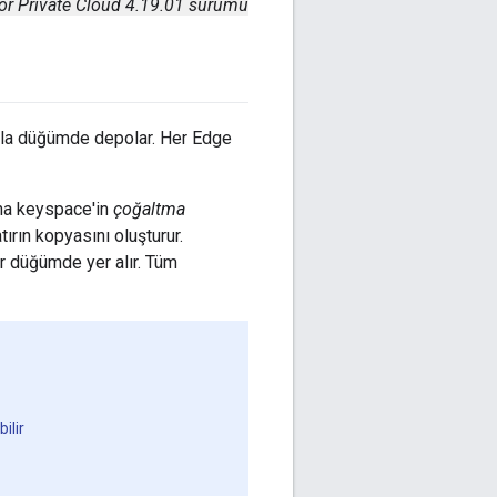
or Private Cloud 4.19.01 sürümü
fazla düğümde depolar. Her Edge
ına keyspace'in
çoğaltma
ırın kopyasını oluşturur.
ir düğümde yer alır. Tüm
ilir