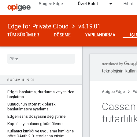
Apigee Edge
Özel Bulut
Hibrit
Edge for Private Cloud
v4.19.01
TÜM SÜRÜMLER
DÖŞEME
YAPILANDIRMA
İŞ
teknolojisini kullan
SÜRÜM 4
.
19
.
01
Apigee Edge
Ed
Edge'i başlatma
,
durdurma ve yeniden
başlatma
Cassand
Sunucunun otomatik olarak
başlatılmasını ayarlama
tutarlıl
Edge lisans dosyasını değiştirme
Kapsül ayrıntılarını görüntüleme
Kullanıcı kimliği ve uygulama kimliğine
göre OAuth 2
.
0 jetonlarına erişimi