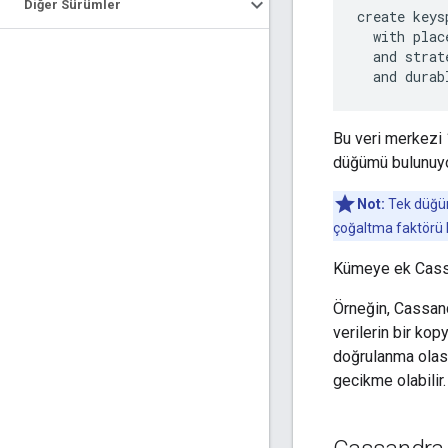
Diğer Sürümler
create keys
  with plac
  and strat
  and durab
Bu veri merkezi 
düğümü bulunuyo
Not:
Tek düğüm
çoğaltma faktörü 
Kümeye ek Cassan
Örneğin, Cassand
verilerin bir ko
doğrulanma olası
gecikme olabilir.