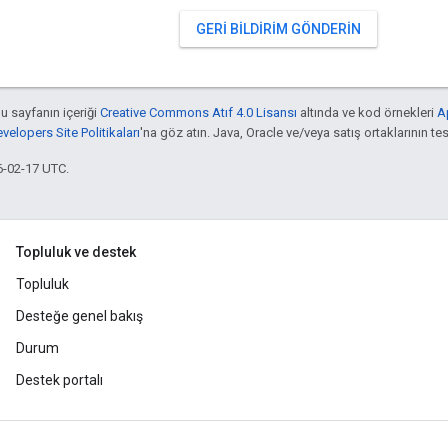
GERI BILDIRIM GÖNDERIN
bu sayfanın içeriği
Creative Commons Atıf 4.0 Lisansı
altında ve kod örnekleri
A
elopers Site Politikaları
'na göz atın. Java, Oracle ve/veya satış ortaklarının tesc
6-02-17 UTC.
Topluluk ve destek
Topluluk
Desteğe genel bakış
Durum
Destek portalı