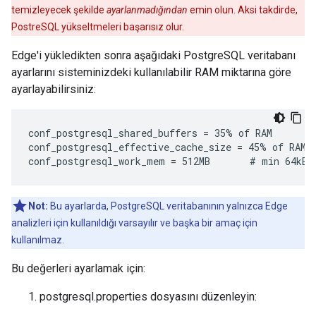
temizleyecek şekilde
ayarlanmadığından
emin olun. Aksi takdirde,
PostreSQL yükseltmeleri başarısız olur.
Edge'i yükledikten sonra aşağıdaki PostgreSQL veritabanı
ayarlarını sisteminizdeki kullanılabilir RAM miktarına göre
ayarlayabilirsiniz:
conf_postgresql_shared_buffers = 35% of RAM      # 
conf_postgresql_effective_cache_size = 45% of RAM

conf_postgresql_work_mem = 512MB       # min 64kB
Not:
Bu ayarlarda, PostgreSQL veritabanının yalnızca Edge
analizleri için kullanıldığı varsayılır ve başka bir amaç için
kullanılmaz.
Bu değerleri ayarlamak için:
postgresql.properties dosyasını düzenleyin: