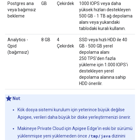
Postgres ana
GB
Çekirdek
1000 IOPS veya daha
veya bağımsız
yüksek hızları destekleyen
bekleme
500 GB - 1 TB ağ depolama
alanı veya yukarıdaki
tablodaki kuralı kullanın.
Analytics -
8 GB
4
SSD veya hızlı HDD ile 40
Qpid
Çekirdek
GB - 500 GB yerel
(bağımsız)
depolama alanı
250 TPS'den fazla
yükleme için 1.000 IOPS'i
destekleyen yerel
depolama alanına sahip
HDD önerilir.
Not
:
Kök dosya sistemi kurulum için yeterince büyük değilse
Apigee, verileri daha büyük bir diske yerleştirmenizi önerir.
Makineye Private Cloud için Apigee Edge'in eski bir sürümü
yüklenmişse yeni yüklemeden önce
/tmp/java
dizinini