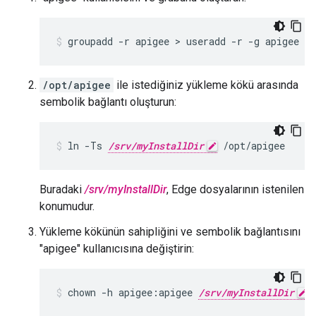
groupadd -r apigee > useradd -r -g apigee -
/opt/apigee
ile istediğiniz yükleme kökü arasında
sembolik bağlantı oluşturun:
ln -Ts 
/srv/myInstallDir
 /opt/apigee
Buradaki
/srv/myInstallDir
, Edge dosyalarının istenilen
konumudur.
Yükleme kökünün sahipliğini ve sembolik bağlantısını
"apigee" kullanıcısına değiştirin:
chown -h apigee:apigee 
/srv/myInstallDir
 