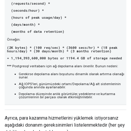
(requests/second) *
(seconds/hour) *
(hours of peak usage/day) *
(days/month) *
(months of data retention)
Örneğin:
(2K bytes) * (100 req/sec) * (3600 secs/hr) * (18 peak
hours/day) * (30 days/month) * (3 months retention)
= 1,194,393,600,000 bytes or 1194.4 GB of storage needed
*** Postgresql veritabanı için ağ depolama alanı önerilir. Bunun nedeni:
Gerekirse depolama alanı boyutunu dinamik olarak artırma olanağı
sunar.
Ağ IOPS'leri, günümüzdeki ortam/Depolama/Ağ alt sistemlerinin
çoğunda anında ayarlanabilir.
Depolama düzeyinde anlık görüntüler, yedekleme ve kurtarma
çözümlerinin bir parçası olarak etkinleştirilebilir.
Ayrıca, para kazanma hizmetlerini yüklemek istiyorsanız
aşağıdaki donanım gereksinimleri listelenmektedir (her şey