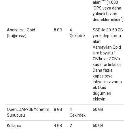
***
alanı
(1.000
IOPS veya daha
yüksek hızları
*
desteklemelidir
)
Analytics - Qpid
8 GB
4
SSD ile 30-50 GB
(bağımsız)
Çekirdek
yerel depolama
alanı
Varsayılan Qpid
sıra boyutu 1
GB'tır ve 2 GB'a
kadar artırılabilir.
Daha fazla
kapasiteye
ihtiyacınız varsa
ek Qpid
düğümleri
ekleyin.
OpenLDAP/UI/Yönetim
8 GB
4
60 GB
Sunucusu
Çekirdek
Kullanıcı
4 GB
2
60 GB