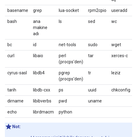
basename
grep
lua-socket
rpm2cpio
useradd
bash
ana
ls
sed
wc
makine
adı
bc
id
net-tools
sudo
wget
curl
libaio
perl
tar
xerces-c
(procps'den)
cyrus-sasl
libdb4
pgrep
tr
leziz
(procps'den)
tarih
libdb-cxx
ps
uuid
chkconfig
dirname
libibverbs
pwd
uname
echo
librdmacm
python
Not: