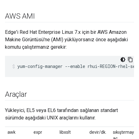
AWS AMI
Edge'i Red Hat Enterprise Linux 7.x için bir AWS Amazon
Makine Görüntüsü'ne (AMI) yüklüyorsanız önce aşağıdaki
komutu çalıştırmanız gerekir:
yum-config-manager --enable rhui-REGION-rhel-ser
Araçlar
Yükleyici, EL5 veya EL6 tarafından sağlanan standart
sürümde aşağıdaki UNIX araçlarını kullanır.
awk
expr
libxslt
devir/dk.
sıkıştırmayı
aç