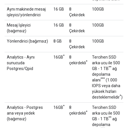
Aynı makinede mesaj
16 GB
8
100GB
işleyici/yönlendirici
Çekirdek
Mesaj İşleyici
16 GB
8
100GB
(bağımsız)
Çekirdek
Yönlendirici (bağımsız)
8 GB
8
100GB
Çekirdek
*
Analytics - Aynı
16GB
8
Tercihen SSD
*
sunucuda
çekirdekli
arka ucu ile 500
**
Postgres/Qpid
GB - 1 TB
ağ
depolama
***
alanı
(1.000
IOPS veya daha
yüksek hızları
*
desteklemelidir
)
*
Analytics - Postgres
16GB
8
Tercihen SSD
*
ana veya yedek
çekirdekli
arka ucu ile 500
**
(bağımsız)
GB - 1 TB
ağ
depolama