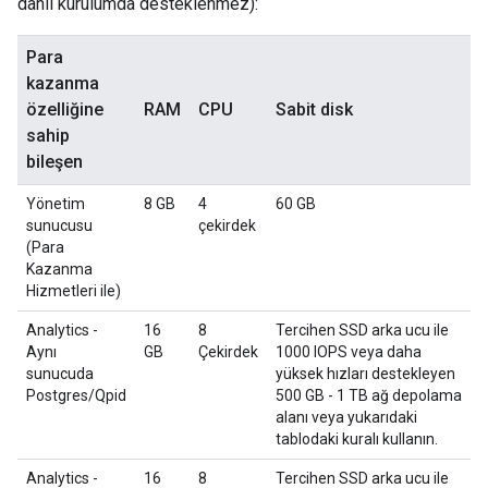
dahil kurulumda desteklenmez):
Para
kazanma
özelliğine
RAM
CPU
Sabit disk
sahip
bileşen
Yönetim
8 GB
4
60 GB
sunucusu
çekirdek
(Para
Kazanma
Hizmetleri ile)
Analytics -
16
8
Tercihen SSD arka ucu ile
Aynı
GB
Çekirdek
1000 IOPS veya daha
sunucuda
yüksek hızları destekleyen
Postgres/Qpid
500 GB - 1 TB ağ depolama
alanı veya yukarıdaki
tablodaki kuralı kullanın.
Analytics -
16
8
Tercihen SSD arka ucu ile