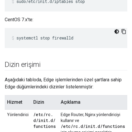
sudo/etc/init.d/iptables stop
CentOS 7.x'te:
systemctl stop firewalld
Dizin erişimi
Aşağıdaki tabloda, Edge işlemlerinden özel şartlara sahip
Edge düğümlerindeki dizinler listelenmiştir:
Hizmet
Dizin
Açıklama
/
etc
/
rc
.
Yönlendirici
Edge Router, Nginx yönlendiriciyi
d
/
init
.
d
/
kullanır ve
functions
/etc/rc.d/init.d/functions