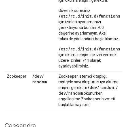
için okuma erişimi gerektirir.
Güvenlik süreciniz
/etc/rc.d/init.d/functions
için izinleri ayarlamanızı
gerektiriyorsa bunları 700
değerine ayarlamayın. Aksi
takdirde yönlendirici başlatılamaz.
/etc/rc.d/init.d/functions
için okuma erişimine izin vermek
üzere izinleri 744 olarak
ayarlayabilirsiniz.
/
dev
/
Zookeeper
Zookeeper istemci kitaplığı,
random
rastgele sayı oluşturucuya okuma
/
dev
/
random
/
erişimi gerektirir
.
dev
/
random
okunurken
engellenirse Zookeeper hizmeti
başlatılamayabilir.
Cassandra