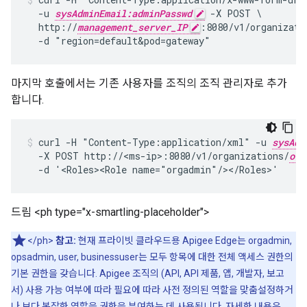
  -u 
sysAdminEmail:adminPasswd
 -X POST \

  http://
management_server_IP
:8080/v1/organizati
  -d "region=default&pod=gateway"
마지막 호출에서는 기존 사용자를 조직의 조직 관리자로 추가
합니다.
curl -H "Content-Type:application/xml" -u 
sysAdm
  -X POST http://<ms-ip>:8080/v1/organizations/
org
  -d '<Roles><Role name="orgadmin"/></Roles>'
드림 <ph type="x-smartling-placeholder">
</ph>
참고:
현재 프라이빗 클라우드용 Apigee Edge는 orgadmin,
opsadmin, user, businessuser는 모두 항목에 대한 전체 액세스 권한의
기본 권한을 갖습니다. Apigee 조직의 (API, API 제품, 앱, 개발자, 보고
서) 사용 가능 여부에 따라 필요에 따라 사전 정의된 역할을 맞춤설정하거
나 보다 복잡한 역할을 권한을 부여하는 데 사용됩니다. 자세한 내용은