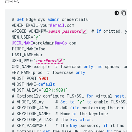
습니다.
#
Set
Edge
sys
admin
credentials
.
ADMIN_EMAIL
=
your
@email
.
com
APIGEE_ADMINPW
=
admin_password
#
If
omitted
,
you
NEW_USER
=
"y"
USER_NAME
=
orgAdmin
@myCo
.
com
FIRST_NAME
=
foo
LAST_NAME
=
bar
USER_PWD
=
"
userPword
"
ORG_NAME
=
example
#
lowercase
only
,
no
spaces
,
und
ENV_NAME
=
prod
#
lowercase
only
VHOST_PORT
=
9001
VHOST_NAME
=
default
VHOST_ALIAS
=
"$IP1:9001"
#
Optionally
configure
TLS
/
SSL
for
virtual
host
.
#
VHOST_SSL
=
y
#
Set
to
"y"
to
enable
TLS
/
SSL
#
KEYSTORE_JAR
=
#
JAR
file
containing
the
cert
a
#
KEYSTORE_NAME
=
#
Name
of
the
keystore
.
#
KEYSTORE_ALIAS
=
#
The
key
alias
.
#
KEY_PASSWORD
=
#
The
key
password
,
if
it
has
on
#
Optionally
set
the
base
URL
displayed
by
the
Edg