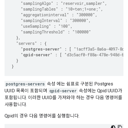
"samplingAlgo"
:
"reservoir_sampler"
,
"samplingTables"
:
"10=ten;1=one;"
,
"aggregationinterval"
:
"300000"
,
"samplingInterval"
:
"300000"
,
"useSampling"
:
"100"
,
"samplingThreshold"
:
"100000"
},
"servers"
:
{
"
postgres-server
"
:
[
"1acff3a5-8a6a-4097-8d2
"
qpid-server
"
:
[
"d3c5acf0-f88a-478e-948d-6f
}
}
postgres-servers
속성 에는 쉼표로 구분된 Postgres
UUID 목록이 포함되며
qpid-server
속성에는 Qpid UUID가
포함됩니다. 이러한 UUID를 가져와야 하는 경우 다음 명령어를
사용합니다.
Qpid의 경우 다음 명령어를 실행합니다.