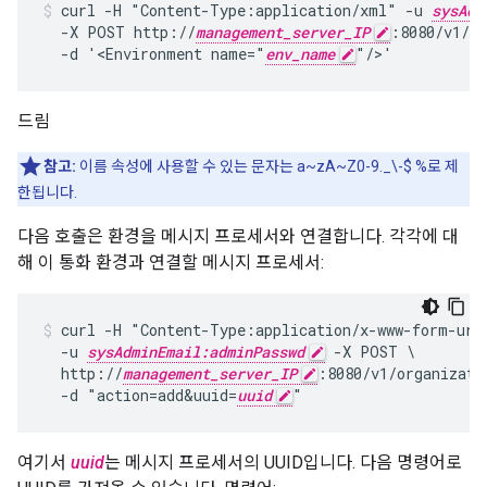
curl -H "Content-Type:application/xml" -u 
sysAdm
  -X POST http://
management_server_IP
:8080/v1/or
  -d '<Environment name="
env_name
"/>'
드림
참고:
이름 속성에 사용할 수 있는 문자는 a~zA~Z0-9._\-$ %로 제
한됩니다.
다음 호출은 환경을 메시지 프로세서와 연결합니다. 각각에 대
해 이 통화 환경과 연결할 메시지 프로세서:
curl -H "Content-Type:application/x-www-form-urle
  -u 
sysAdminEmail:adminPasswd
 -X POST \

  http://
management_server_IP
:8080/v1/organizati
  -d "action=add&uuid=
uuid
여기서
uuid
는 메시지 프로세서의 UUID입니다. 다음 명령어로