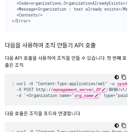
  <Code>organizations.OrganizationAlreadyExists</Co
  <Message>Organization : test already exists</Mess
  <Contexts/>

</Error>
다음을 사용하여 조직 만들기 API 호출
다음 API 호출을 사용하여 조직을 만들 수 있습니다. 첫 번째 호
출은 조직:
curl -H "Content-Type:application/xml" -u 
sysAdm
  -X POST http://
management_server_IP
:8080/v1/or
  -d '<Organization name="
org_name
" type="paid"
다음 호출은 조직을 포드와 연결합니다.
curl -H "Content-Type:application/x-www-form-urle