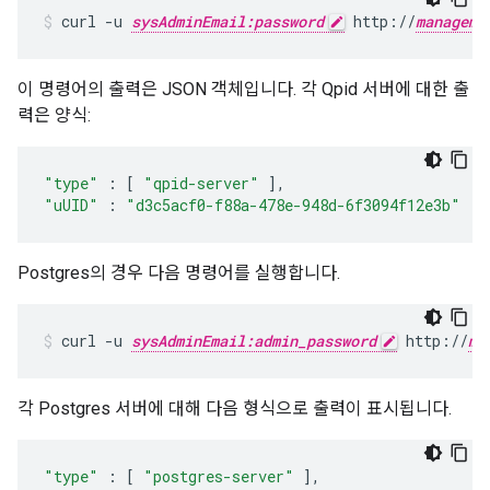
curl -u 
sysAdminEmail:password
 http://
manageme
이 명령어의 출력은 JSON 객체입니다. 각 Qpid 서버에 대한 출
력은 양식:
"type"
:
[
"qpid-server"
],
"uUID"
:
"d3c5acf0-f88a-478e-948d-6f3094f12e3b"
Postgres의 경우 다음 명령어를 실행합니다.
curl -u 
sysAdminEmail:admin_password
 http://
ma
각 Postgres 서버에 대해 다음 형식으로 출력이 표시됩니다.
"type"
:
[
"postgres-server"
],