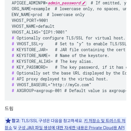
APIGEE_ADMINPW=
admin_password
  # If omitted, you
ORG_NAME=example  # lowercase only, no spaces, unde
ENV_NAME=prod  # lowercase only

VHOST_PORT=9001

VHOST_NAME=default

#
#
#
#
#
#
#
#
#
#
 AXGROUP=axgroup-001 # Default value is axgroup-0
드림
참고:
TLS/SSL 구성은 다음을 참고하세요.
키 저장소 및 트러스트 저
장소
및
구성 JAR 파일 생성에 대한 자세한 내용은 Private Cloud용 API