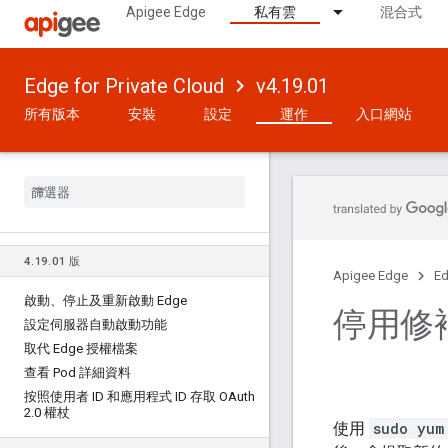
Apigee Edge
私有雲
混合式
Edge for Private Cloud
v4.19.01
所有版本
安裝
設定
運作
入口網站
4
.
19
.
01 版
Apigee Edge
Ed
啟動、停止及重新啟動 Edge
停用修
設定伺服器自動啟動功能
取代 Edge 授權檔案
查看 Pod 詳細資料
按照使用者 ID 和應用程式 ID 存取 OAuth
2
.
0 權杖
使用
sudo yum