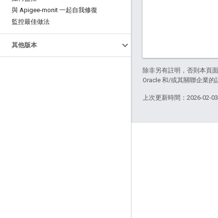
與 Apigee-monit 一起自我修復
監控最佳做法
其他版本
除非另有註明，否則本頁
Oracle 和/或其關聯企業
上次更新時間：2026-02-0
關於 Apigee
We're part of Google
活動
合作夥伴
電子書與網路廣播