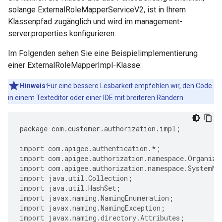
solange ExternalRoleMapperServiceV2, ist in Ihrem
Klassenpfad zugänglich und wird im management-
server.properties konfigurieren.
Im Folgenden sehen Sie eine Beispielimplementierung
einer ExternalRoleMapperImpl-Klasse:
Hinweis
:Für eine bessere Lesbarkeit empfehlen wir, den Code
in einem Texteditor oder einer IDE mit breiteren Rändern.
package
com
.
customer
.
authorization
.
impl
;
import
com.apigee.authentication.
*
;
import
com.apigee.authorization.namespace.Organiza
import
com.apigee.authorization.namespace.SystemNa
import
java.util.Collection
;
import
java.util.HashSet
;
import
javax.naming.NamingEnumeration
;
import
javax.naming.NamingException
;
import
javax.naming.directory.Attributes
;