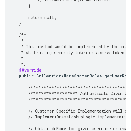
}
return
null
;
}
/**
*
*
This
method
would
be
implemented
by
the
cust
*
while
using
security
token
or
access
token
a
*
*/
@Override
public
Collection<NameSpacedRole>
getUserRol
/**************************************
/******************
Authenticate
Given
Us
/**************************************
//
Customer
Specific
Implementation
will
ov
//
ImplementDnameLookupLogic
implementation
//
Obtain
dnName
for
given
username
or
emai