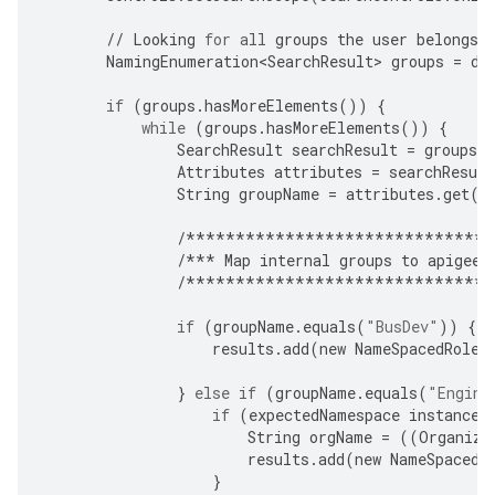
//
Looking
for
all
groups
the
user
belongs
NamingEnumeration<SearchResult>
groups
=
di
if
(
groups
.
hasMoreElements
())
{
while
(
groups
.
hasMoreElements
())
{
SearchResult
searchResult
=
groups
.
Attributes
attributes
=
searchResult
String
groupName
=
attributes
.
get
(
"
/*******************************
/***
Map
internal
groups
to
apigee
-
/*******************************
if
(
groupName
.
equals
(
"BusDev"
))
{
results
.
add
(
new
NameSpacedRole
(
}
else
if
(
groupName
.
equals
(
"Engine
if
(
expectedNamespace
instanceo
String
orgName
=
((
Organiza
results
.
add
(
new
NameSpacedR
}