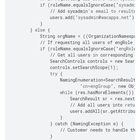
if
(
roleName
.
equalsIgnoreCase
(
"sysadmin
//
Add
sysadmin
's email to results
users
.
add
(
"sysadmin@wacapps.net"
);
}
}
else
{
String
orgName
=
((
OrganizationNamespac
//
If
requesting
all
users
of
engRole
in
if
(
roleName
.
equalsIgnoreCase
(
"engRole"
//
Get
all
users
in
corresponding
g
SearchControls
controls
=
new
Search
controls
.
setSearchScope
(
1
);
try
{
NamingEnumeration<SearchResult>
"cn=engGroup"
,
new
Obje
while
(
res
.
hasMoreElements
())
{
SearchResult
sr
=
res
.
nextE
//
Add
all
users
into
return
users
.
addAll
(
sr
.
getAttribut
}
}
catch
(
NamingException
e
)
{
//
Customer
needs
to
handle
the
}