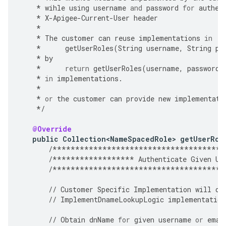
*
wihle
using
username
and
password
for
authen
*
X
-
Apigee
-
Current
-
User
header
*
*
The
customer
can
reuse
implementations
in
*
getUserRoles
(
String
username
,
String
pa
*
by
*
return
getUserRoles
(
username
,
password
,
*
in
implementations
.
*
*
or
the
customer
can
provide
new
implementati
*/
@Override
public
Collection<NameSpacedRole>
getUserRol
/**************************************
/******************
Authenticate
Given
Us
/**************************************
//
Customer
Specific
Implementation
will
ov
//
ImplementDnameLookupLogic
implementation
//
Obtain
dnName
for
given
username
or
emai