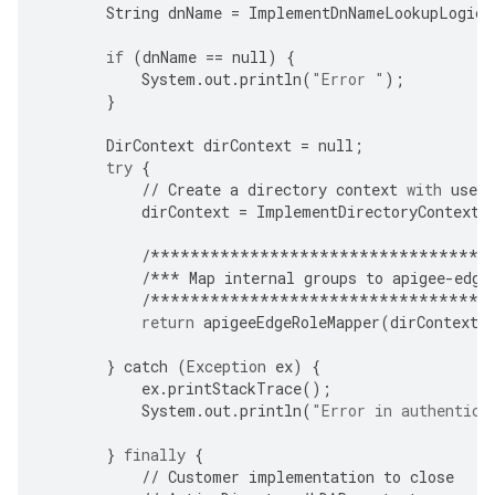
String
dnName
=
ImplementDnNameLookupLogic
(
if
(
dnName
==
null
)
{
System
.
out
.
println
(
"Error "
);
}
DirContext
dirContext
=
null
;
try
{
//
Create
a
directory
context
with
user
dirContext
=
ImplementDirectoryContextC
/**********************************
/***
Map
internal
groups
to
apigee
-
edge
/**********************************
return
apigeeEdgeRoleMapper
(
dirContext
,
}
catch
(
Exception
ex
)
{
ex
.
printStackTrace
();
System
.
out
.
println
(
"Error in authentica
}
finally
{
//
Customer
implementation
to
close