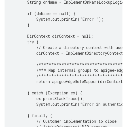
String
dnName
=
ImplementDnNameLookupLogic
(
if
(
dnName
==
null
)
{
System
.
out
.
println
(
"Error "
);
}
DirContext
dirContext
=
null
;
try
{
//
Create
a
directory
context
with
user
dirContext
=
ImplementDirectoryContextC
/**********************************
/***
Map
internal
groups
to
apigee
-
edge
/**********************************
return
apigeeEdgeRoleMapper
(
dirContext
,
}
catch
(
Exception
ex
)
{
ex
.
printStackTrace
();
System
.
out
.
println
(
"Error in authentica
}
finally
{
//
Customer
implementation
to
close
//
ActiveDirectory
/
LDAP
context
.