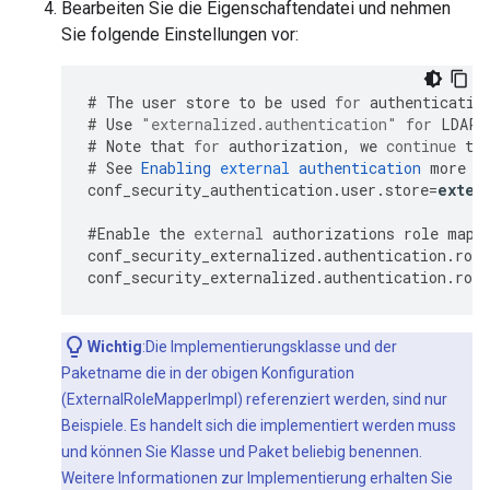
Bearbeiten Sie die Eigenschaftendatei und nehmen
Sie folgende Einstellungen vor:
#
The
user
store
to
be
used
for
authenticatio
#
Use
"externalized.authentication"
for
LDAP
#
Note
that
for
authorization
,
we
continue
to
#
See
Enabling
external
authentication
more
o
conf_security_authentication
.
user
.
store
=
exter
#
Enable
the
external
authorizations
role
mapp
conf_security_externalized
.
authentication
.
role
conf_security_externalized
.
authentication
.
role
Wichtig
:Die Implementierungsklasse und der
Paketname die in der obigen Konfiguration
(ExternalRoleMapperImpl) referenziert werden, sind nur
Beispiele. Es handelt sich die implementiert werden muss
und können Sie Klasse und Paket beliebig benennen.
Weitere Informationen zur Implementierung erhalten Sie