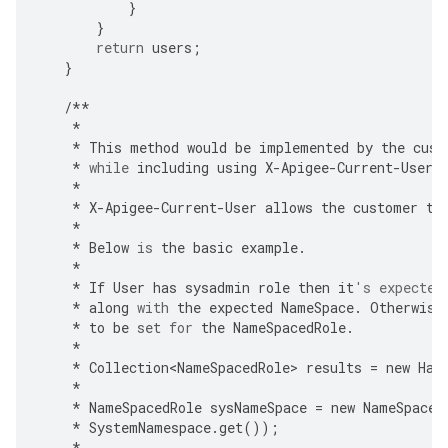
}
}
return
users
;
}
/**
*
*
This
method
would
be
implemented
by
the
cust
*
while
including
using
X
-
Apigee
-
Current
-
User
*
*
X
-
Apigee
-
Current
-
User
allows
the
customer
to
*
*
Below
is
the
basic
example
.
*
*
If
User
has
sysadmin
role
then
it
's expected
*
along
with
the
expected
NameSpace
.
Otherwise
*
to
be
set
for
the
NameSpacedRole
.
*
*
Collection<NameSpacedRole>
results
=
new
Has
*
*
NameSpacedRole
sysNameSpace
=
new
NameSpaced
*
SystemNamespace
.
get
());
*