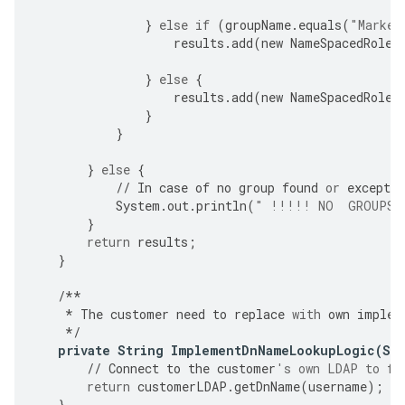
}
else
if
(
groupName
.
equals
(
"Market
results
.
add
(
new
NameSpacedRole
(
}
else
{
results
.
add
(
new
NameSpacedRole
(
}
}
}
else
{
//
In
case
of
no
group
found
or
exceptio
System
.
out
.
println
(
" !!!!! NO  GROUPS 
}
return
results
;
}
/**
*
The
customer
need
to
replace
with
own
implem
*/
private
String
ImplementDnNameLookupLogic
(
St
//
Connect
to
the
customer
's own LDAP to fe
return
customerLDAP
.
getDnName
(
username
);
}