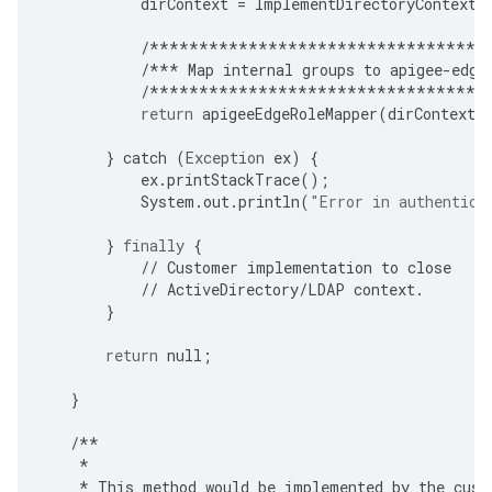
dirContext
=
ImplementDirectoryContextC
/**********************************
/***
Map
internal
groups
to
apigee
-
edge
/**********************************
return
apigeeEdgeRoleMapper
(
dirContext
,
}
catch
(
Exception
ex
)
{
ex
.
printStackTrace
();
System
.
out
.
println
(
"Error in authentica
}
finally
{
//
Customer
implementation
to
close
//
ActiveDirectory
/
LDAP
context
.
}
return
null
;
}
/**
*
*
This
method
would
be
implemented
by
the
cust