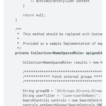
//
ActiveDirectory
/
LDAP
context
.
}
return
null
;
}
/**
*
This
method
should
be
replaced
with
Custome
*
*
Provided
as
a
sample
Implementation
of
mapp
*/
private
Collection<NameSpacedRole>
apigeeEdg
Collection<NameSpacedRole>
results
=
new
Ha
/**************************************
/************
Fetch
internal
groups
*****
/**************************************
String
groupDN
=
"OU=Groups,DC=corp,DC=waca
String
userFilter
=
"(user=userDnName)"
;
SearchControls
controls
=
new
SearchControls
controls
.
setSearchScope
(
SearchControls
.
ONEL