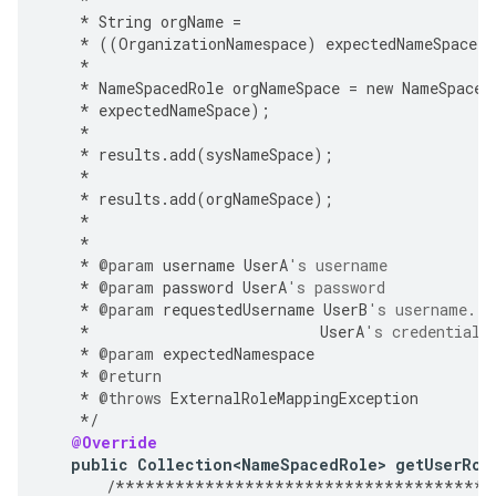
*
String
orgName
=
*
((
OrganizationNamespace
)
expectedNameSpace
)
.
*
*
NameSpacedRole
orgNameSpace
=
new
NameSpaced
*
expectedNameSpace
);
*
*
results
.
add
(
sysNameSpace
);
*
*
results
.
add
(
orgNameSpace
);
*
*
*
@param
username
UserA
's username
*
@param
password
UserA
's password
*
@param
requestedUsername
UserB
's username. A
*
UserA
's credentials
*
@param
expectedNamespace
*
@return
*
@throws
ExternalRoleMappingException
*/
@Override
public
Collection<NameSpacedRole>
getUserRol
/**************************************