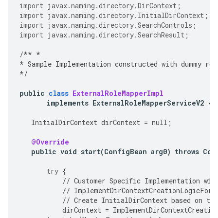
import
javax.naming.directory.DirContext
;
import
javax.naming.directory.InitialDirContext
;
import
javax.naming.directory.SearchControls
;
import
javax.naming.directory.SearchResult
;
/**
*
*
Sample
Implementation
constructed
with
dummy
rol
*/
public
class
ExternalRoleMapperImpl
implements
ExternalRoleMapperServiceV2
{
InitialDirContext
dirContext
=
null
;
@Override
public
void
start
(
ConfigBean
arg0
)
throws
Con
try
{
//
Customer
Specific
Implementation
wil
//
ImplementDirContextCreationLogicForS
//
Create
InitialDirContext
based
on
the
dirContext
=
ImplementDirContextCreatio