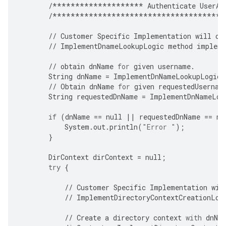
/********************
Authenticate
UserA
/**************************************
//
Customer
Specific
Implementation
will
ov
//
ImplementDnameLookupLogic
method
impleme
//
obtain
dnName
for
given
username
.
String
dnName
=
ImplementDnNameLookupLogic
(
//
Obtain
dnName
for
given
requestedUsernam
String
requestedDnName
=
ImplementDnNameLoo
if
(
dnName
==
null
||
requestedDnName
==
nu
System
.
out
.
println
(
"Error "
);
}
DirContext
dirContext
=
null
;
try
{
//
Customer
Specific
Implementation
wil
//
ImplementDirectoryContextCreationLog
//
Create
a
directory
context
with
dnNa