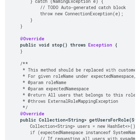
}
catch
(
NamingException
e
)
{
//
TODO
Auto
-
generated
catch
block
throw
new
ConnectionException
(
e
);
}
}
@Override
public
void
stop
()
throws
Exception
{
}
/**
*
This
method
should
be
replaced
with
customer
*
For
given
roleName
under
expectedNamespace
,
*
@param
roleName
*
@param
expectedNamespace
*
@return
All
users
that
belongs
to
this
role
.
*
@throws
ExternalRoleMappingException
*/
@Override
public
Collection<String>
getUsersForRole
(
Str
Collection<String>
users
=
new
HashSet
<>
();
if
(
expectedNamespace
instanceof
SystemName
//
If
requesting
all
users
with
sysadmi