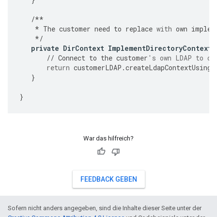
/**
*
The
customer
need
to
replace
with
own
implem
*/
private
DirContext
ImplementDirectoryContextC
//
Connect
to
the
customer
's own LDAP to cr
return
customerLDAP
.
createLdapContextUsingC
}
}
War das hilfreich?
FEEDBACK GEBEN
Sofern nicht anders angegeben, sind die Inhalte dieser Seite unter der