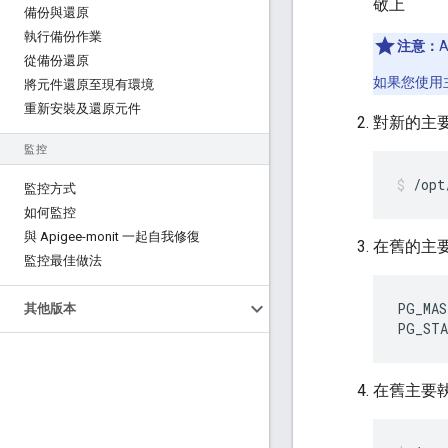
敬上
備份與還原
執行備份作業
注意：
從備份還原
如果您使用主
將元件還原至現有環境
重新安裝及還原元件
對新的主
監控
/opt
監控方式
如何監控
與 Apigee-monit 一起自我修復
在舊的主
監控最佳做法
PG_MAS
其他版本
PG_STA
在舊主要