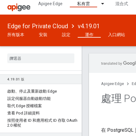
Apigee Edge
私有雲
混合式
Edge for Private Cloud
v4.19.01
所有版本
安裝
設定
運作
入口網站
4
.
19
.
01 版
Apigee Edge
Ed
啟動、停止及重新啟動 Edge
處理 Pos
設定伺服器自動啟動功能
取代 Edge 授權檔案
查看 Pod 詳細資料
按照使用者 ID 和應用程式 ID 存取 OAuth
2
.
0 權杖
在 Postgre