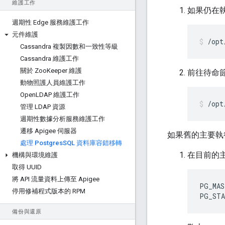
維護工作
如果仍在
週期性 Edge 服務維護工作
元件維護
/opt
Cassandra 複製因數和一致性等級
Cassandra 維護工作
關於 Zoo
Keeper 維護
前往待命
動物照護人員維護工作
Open
LDAP 維護工作
/opt
管理 LDAP 資源
週期性數據分析服務維護工作
遷移 Apigee 伺服器
如果舊的主要執
處理 Postgres
SQL 資料庫容錯移轉
在目前的
機構與環境維護
取得 UUID
將 API 流量資料上傳至 Apigee
PG_MAS
停用修補程式版本的 RPM
PG_STA
備份與還原