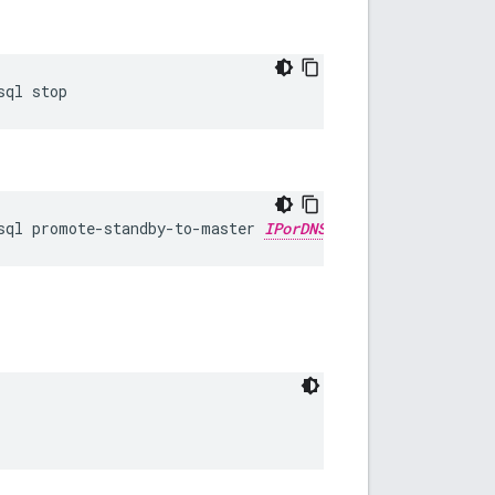
sql stop
sql promote-standby-to-master 
IPorDNSofOldMaster