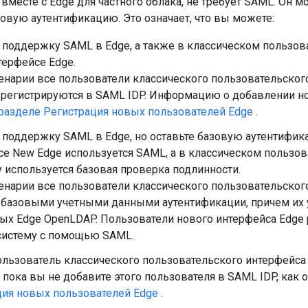
вместе с Edge для частного облака, не требует SAML. Он 
овую аутентификацию. Это означает, что вы можете:
 поддержку SAML в Edge, а также в классическом пользов
терфейсе Edge.
енарии все пользователи классического пользовательског
 регистрируются в SAML IDP. Информацию о добавлении н
разделе Регистрация новых пользователей Edge
.
 поддержку SAML в Edge, но оставьте базовую аутентифи
е New Edge используется SAML, а в классическом пользов
используется базовая проверка подлинности.
енарии все пользователи классического пользовательског
с базовыми учетными данными аутентификации, причем их 
ых Edge OpenLDAP. Пользователи нового интерфейса Edge 
 систему с помощью SAML.
льзователь классического пользовательского интерфейса 
 пока вы не добавите этого пользователя в SAML IDP, как 
ция новых пользователей Edge
.