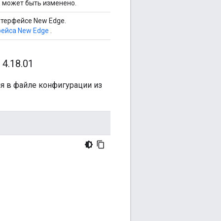
е может быть изменено.
нтерфейсе New Edge.
фейса New Edge
.
 4
.
18
.
01
я в файле конфигурации из