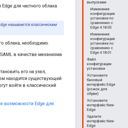
выпусками
 Edge для частного облака.
Изменения
конфигурации
установки по
сравнению с
Edge называется
классическим
Edge 4.18.05
Изменения
конфигурации
о облака, необходимо:
установки по
сравнению с
Edge 4.18.01
 SAML в качестве механизма
Файл
конфигурации
установки
ановить его на узел,
Установите
ром находится существующий
базовый
интерфейс Edge
огут войти в классический
(рожок для
обуви)
Установите
е возможности Edge для
интерфейс New
Edge
Удалите
интерфейс New
Edge