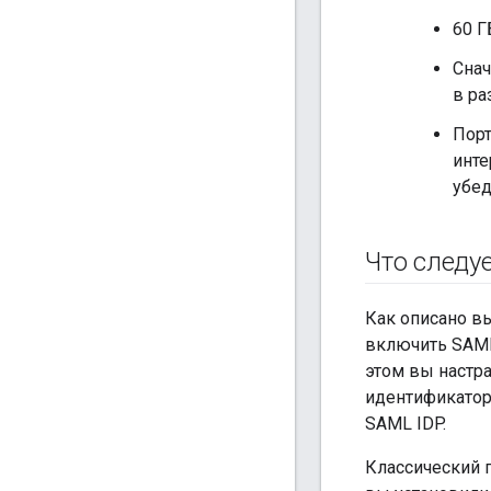
60 Г
Снач
в р
Порт
инте
убед
Что следу
Как описано в
включить SAML 
этом вы настр
идентификатор
SAML IDP.
Классический 