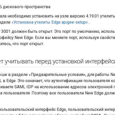
Б дискового пространства
ала необходимо установить на узле версию 4.19.01 утилит
азделе
«Установка утилиты Edge apigee-setup»
.
 3001 должен быть открыт. Это порт по умолчанию, испол
рфейсу New Edge. Если вы меняете порт, используя свойст
итесь, что порт открыт.
ет учитывать перед установкой интерфейс
ыше в разделе «Предварительные условия», для работы N
в Edge. Это означает, что аутентификация пользователя к
аиваете SAML IDP на использование адресов электронной 
а пользователя. Поэтому все пользователи New Edge дол
пользовательский интерфейс Edge, пользовательский инте