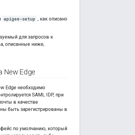
ы
apigee-setup
, как описано
ьзуемый для запросов к
ва, описанные ниже,
а New Edge
ew Edge необходимо
онтролируется SAML IDP, при
почты в качестве
жны быть зарегистрированы в
рфейс по умолчанию, который