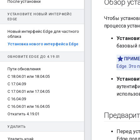
Обзор уст
После установки
УСТАНОВИТЕ НОВЫЙ ИНТЕРФЕЙС
Чтобы установ
EDGE
процесса устан
Новый интерфейс Edge для частного
облака
Установи
Установка нового интерфейса Edge
базовый 
ОБНОВИТЕ EDGE ДО 4
.
19
.
01
ПРИМЕ
Edge. Это 
Пути обновления
С 18
.
04
.
01 или 18
.
04
.
05
Установи
С 17
.
04
.
09
аутентифи
С 17
.
04
.
01 или 17
.
04
.
05
использов
С 16
.
04
.
09
С 16
.
04
.
01 или 16
.
04
.
05
Предварит
Откатить 4
.
19
.
01
УДАЛИТЬ
Перед ус
Edge под
Удалить край