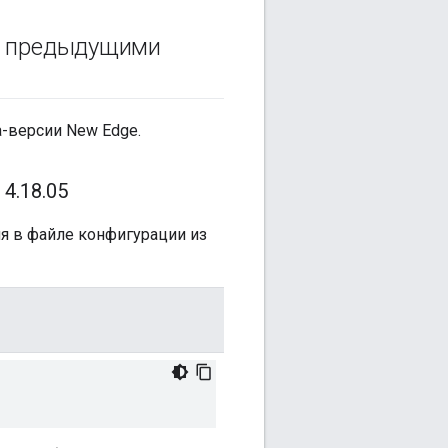
 с предыдущими
-версии New Edge.
 4
.
18
.
05
я в файле конфигурации из