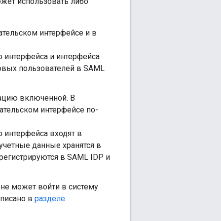
может использовать либо
ательском интерфейсе и в
о интерфейса и интерфейса
овых пользователей в SAML
кацию включенной. В
ательском интерфейсе по-
о интерфейса входят в
учетные данные хранятся в
регистрируются в SAML IDP и
не может войти в систему
описано в
разделе