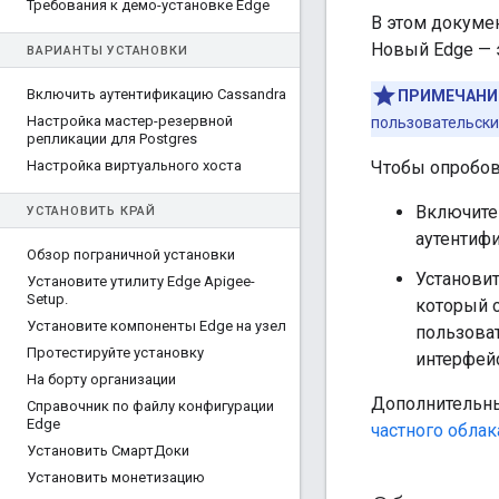
Требования к демо-установке Edge
В этом докумен
Новый Edge — 
ВАРИАНТЫ УСТАНОВКИ
Включить аутентификацию Cassandra
ПРИМЕЧАНИ
Настройка мастер-резервной
пользовательски
репликации для Postgres
Настройка виртуального хоста
Чтобы опробов
Включите
УСТАНОВИТЬ КРАЙ
аутентифи
Обзор пограничной установки
Установит
Установите утилиту Edge Apigee-
Setup
.
который 
Установите компоненты Edge на узел
пользоват
Протестируйте установку
интерфейс
На борту организации
Дополнительны
Справочник по файлу конфигурации
Edge
частного облак
Установить СмартДоки
Установить монетизацию