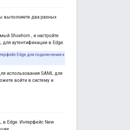
вы выполняете два разных
емый
Shoehorn
, и настройте
 для аутентификации в Edge.
терфейс Edge для подключения к
для использования SAML для
ожете войти в систему и
 в Edge. Интерфейс New
ции.