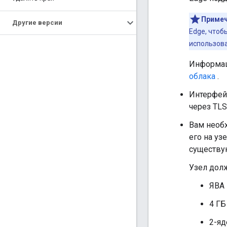
Примеч
Другие версии
Edge, чтоб
использов
Информац
облака
.
Интерфей
через TLS
Вам необх
его на уз
существу
Узел дол
ЯВА 
4 ГБ
2-я