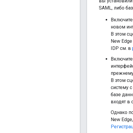
вы установили 
SAML, либо баз
Включите
новом ин
В этом сц
New Edge
IDP см. в
Включите
интерфейс
прежнему 
В этом сц
систему 
базе данн
входят в
Однако по
New Edge,
Регистра