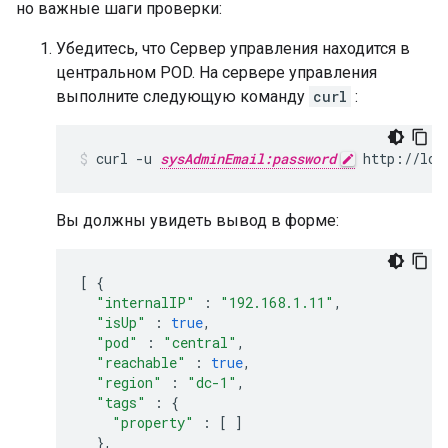
но важные шаги проверки:
Убедитесь, что Сервер управления находится в
центральном POD. На сервере управления
выполните следующую команду
curl
:
curl -u 
sysAdminEmail:password
 http://loc
Вы должны увидеть вывод в форме:
[
{
"internalIP"
:
"192.168.1.11"
,
"isUp"
:
true
,
"pod"
:
"central"
,
"reachable"
:
true
,
"region"
:
"dc-1"
,
"tags"
:
{
"property"
:
[
]
},