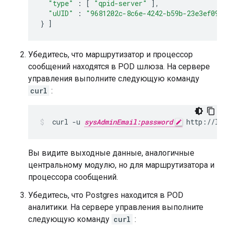
"type"
:
[
"qpid-server"
],
"uUID"
:
"9681202c-8c6e-4242-b59b-23e3ef092
}
]
Убедитесь, что маршрутизатор и процессор
сообщений находятся в POD шлюза. На сервере
управления выполните следующую команду
curl
:
 curl -u 
sysAdminEmail:password
 http://lo
Вы видите выходные данные, аналогичные
центральному модулю, но для маршрутизатора и
процессора сообщений.
Убедитесь, что Postgres находится в POD
аналитики. На сервере управления выполните
следующую команду
curl
: