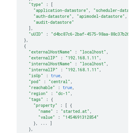
"type"
:
[
"application-datastore"
,
"scheduler-datas
"auth-datastore"
,
"apimodel-datastore"
,
"
"audit-datastore"
],
"uUID"
:
"d4bc87c6-2baf-4575-98aa-88c37b260
},
{
"externalHostName"
:
"localhost"
,
"externalIP"
:
"192.168.1.11"
,
"internalHostName"
:
"localhost"
,
"internalIP"
:
"192.168.1.11"
,
"isUp"
:
true
,
"pod"
:
"central"
,
"reachable"
:
true
,
"region"
:
"dc-1"
,
"tags"
:
{
"property"
:
[
{
"name"
:
"started.at"
,
"value"
:
"1454691312854"
},
...
]
},