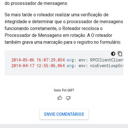
do processador de mensagens.
Se mais tarde o roteador realizar uma verificação de
integridade e determinar que o processador de mensagens
funcionando corretamente, o Roteador recoloca o
Processador de Mensagens em rotação. A O roteador
também grava uma marcação para o registro no formulário:
2014
-
05
-
06
16
:
07
:
29
,
054
or
g
:
env
:
RPCClientClientP
2014
-
04
-
17
12
:
55
:
06
,
064
or
g
:
env
:
nioEventLoopGrou
Isso foi útil?
ENVIE COMENTÁRIOS