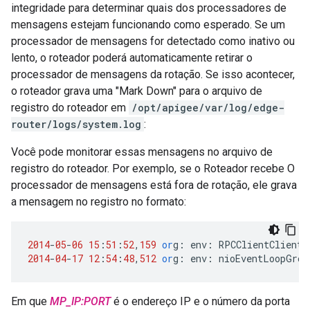
integridade para determinar quais dos processadores de
mensagens estejam funcionando como esperado. Se um
processador de mensagens for detectado como inativo ou
lento, o roteador poderá automaticamente retirar o
processador de mensagens da rotação. Se isso acontecer,
o roteador grava uma "Mark Down" para o arquivo de
registro do roteador em
/opt/apigee/var/log/edge-
router/logs/system.log
:
Você pode monitorar essas mensagens no arquivo de
registro do roteador. Por exemplo, se o Roteador recebe O
processador de mensagens está fora de rotação, ele grava
a mensagem no registro no formato:
2014
-
05
-
06
15
:
51
:
52
,
159
or
g
:
env
:
RPCClientClientP
2014
-
04
-
17
12
:
54
:
48
,
512
or
g
:
env
:
nioEventLoopGrou
Em que
MP_IP:PORT
é o endereço IP e o número da porta