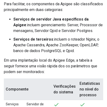
Para facilitar, os componentes da Apigee são classificados
principalmente em duas categorias:
Serviços de servidor Java específicos da
Apigee
:incluem gerenciamento. Server, Processor de
mensagens, Servidor Qpid e Servidor Postgres.
Serviços de terceiros
:incluem o roteador Nginx, o
Apache Cassandra, Apache ZooKeeper, OpenLDAP,
banco de dados PostgreSQL e Qpid.
Em uma implantação local do Apigee Edge, a tabela a
seguir fornece uma visão rápida dos os parâmetros que
podem ser monitorados:
Estatísticas
V
Verificações
Componente
no nível do
n
do sistema
processo
A
Serviços
Servidor de