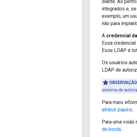
diante. As perm
integrados e, s
exemplo, um usuá
não para implan
A
credencial d
Essa credencial
Esse LDAP é tot
Os usuários aut
LDAP de autoriz
OBSERVAÇÃO
sistema de autori
Para mais infor
atribuir papéis
.
Para uma visão 
de borda
.