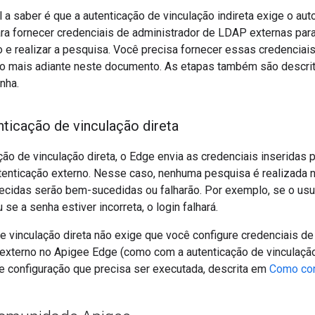
l a saber é que a autenticação de vinculação indireta exige o au
ra fornecer credenciais de administrador de LDAP externas para
 e realizar a pesquisa. Você precisa fornecer essas credenciai
to mais adiante neste documento. As etapas também são descrita
nha.
nticação de vinculação direta
ão de vinculação direta, o Edge envia as credenciais inseridas 
tenticação externo. Nesse caso, nenhuma pesquisa é realizada 
necidas serão bem-sucedidas ou falharão. Por exemplo, se o usu
se a senha estiver incorreta, o login falhará.
e vinculação direta não exige que você configure credenciais de
externo no Apigee Edge (como com a autenticação de vinculação 
e configuração que precisa ser executada, descrita em
Como conf