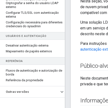
Nesta seção, voc
Criptografar a senha do usuário LDAP
de nuvem privada
externo
compatível com 
Configurar TLS
/
SSL com autenticação
externa
Uma solução LDA
Configuração necessária para diferentes
credenciais do sysadmin
em um serviço d
descrito neste d
USUÁRIOS E AUTENTICAÇÃO
Para instruções 
Desativar autenticação externa
autenticação ex
Mapeamento de papéis externos
REFERÊNCIA
Público-alv
Fluxos de autenticação e autorização de
borda
Neste documento
Referência da propriedade
privada e que te
Outras versões
Informaçõe