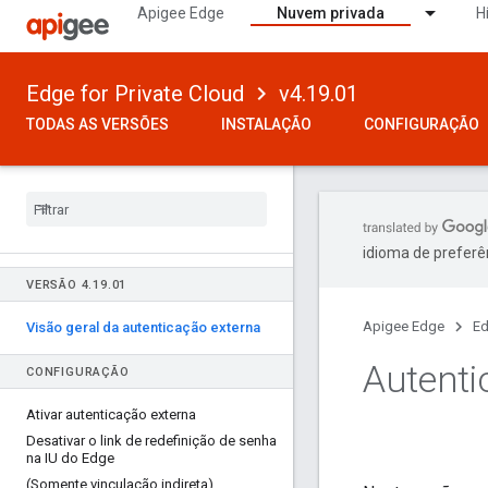
Apigee Edge
Nuvem privada
H
Edge for Private Cloud
v4.19.01
TODAS AS VERSÕES
INSTALAÇÃO
CONFIGURAÇÃO
idioma de preferê
VERSÃO 4
.
19
.
01
Apigee Edge
Ed
Visão geral da autenticação externa
Autenti
CONFIGURAÇÃO
Ativar autenticação externa
Desativar o link de redefinição de senha
na IU do Edge
(Somente vinculação indireta)