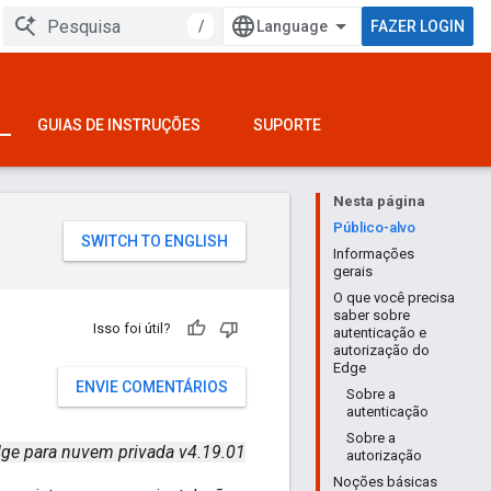
/
FAZER LOGIN
GUIAS DE INSTRUÇÕES
SUPORTE
Nesta página
Público-alvo
Informações
gerais
O que você precisa
saber sobre
Isso foi útil?
autenticação e
autorização do
Edge
ENVIE COMENTÁRIOS
Sobre a
autenticação
Sobre a
ge para nuvem privada v4.19.01
autorização
Noções básicas