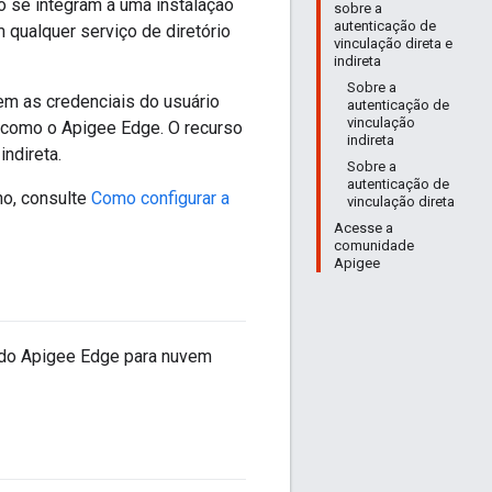
o se integram a uma instalação
sobre a
autenticação de
 qualquer serviço de diretório
vinculação direta e
indireta
Sobre a
m as credenciais do usuário
autenticação de
vinculação
s como o Apigee Edge. O recurso
indireta
ndireta.
Sobre a
autenticação de
no, consulte
Como configurar a
vinculação direta
Acesse a
comunidade
Apigee
 do Apigee Edge para nuvem