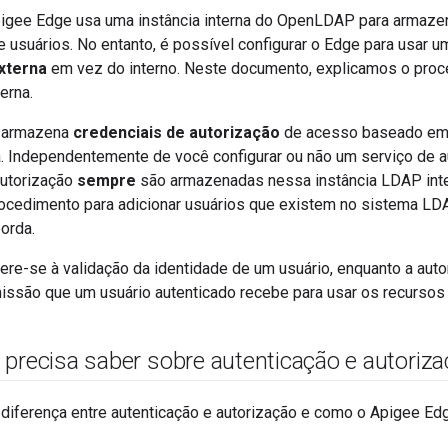
pigee Edge usa uma instância interna do OpenLDAP para armazen
 usuários. No entanto, é possível configurar o Edge para usar 
xterna
em vez do interno. Neste documento, explicamos o proc
erna.
 armazena
credenciais de autorização
de acesso baseado em 
a. Independentemente de você configurar ou não um serviço de a
autorização
sempre
são armazenadas nessa instância LDAP int
ocedimento para adicionar usuários que existem no sistema L
orda.
ere-se à validação da identidade de um usuário, enquanto a auto
missão que um usuário autenticado recebe para usar os recursos
 precisa saber sobre autenticação e autoriz
a diferença entre autenticação e autorização e como o Apigee E