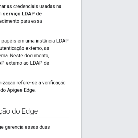
ar as credenciais usadas na
um
serviço LDAP de
edimento para essa
papéis em uma instância LDAP
utenticação externo, as
erna. Neste documento,
DAP externo ao LDAP de
rização refere-se à verificação
 do Apigee Edge.
ação do Edge
dge gerencia essas duas