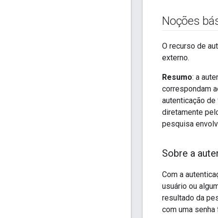
Noções bási
O recurso de aut
externo.
Resumo
: a aut
correspondam ao
autenticação de 
diretamente pelo
pesquisa envolv
Sobre a aute
Com a autenticaç
usuário ou algum
resultado da pe
com uma senha fo