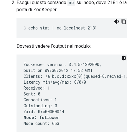
Esegui questo comando
nc
sul nodo, dove 2181 è la
porta di ZooKeeper:
echo stat | nc localhost 2181
Dovresti vedere l'output nel modulo:
Zookeeper version: 3.4.5-1392090,

built on 09/30/2012 17:52 GMT

Clients: /a.b.c.d:xxxx[0](queued=0,recved=1,se
Latency min/avg/max: 0/0/0

Received: 1

Sent: 0

Connections: 1

Outstanding: 0

Mode: follower
Node count: 653