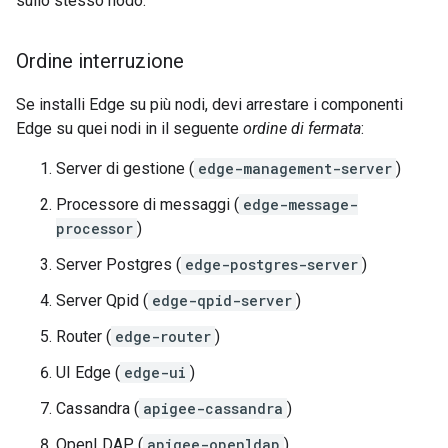
sullo stesso nodo.
Ordine interruzione
Se installi Edge su più nodi, devi arrestare i componenti
Edge su quei nodi in il seguente
ordine di fermata
:
Server di gestione (
edge-management-server
)
Processore di messaggi (
edge-message-
processor
)
Server Postgres (
edge-postgres-server
)
Server Qpid (
edge-qpid-server
)
Router (
edge-router
)
UI Edge (
edge-ui
)
Cassandra (
apigee-cassandra
)
OpenLDAP (
apigee-openldap
)