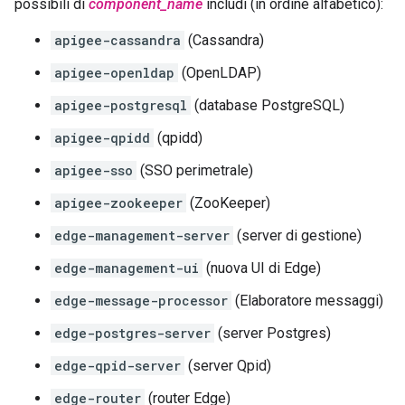
possibili di
component_name
includi (in ordine alfabetico):
apigee-cassandra
(Cassandra)
apigee-openldap
(OpenLDAP)
apigee-postgresql
(database PostgreSQL)
apigee-qpidd
(qpidd)
apigee-sso
(SSO perimetrale)
apigee-zookeeper
(ZooKeeper)
edge-management-server
(server di gestione)
edge-management-ui
(nuova UI di Edge)
edge-message-processor
(Elaboratore messaggi)
edge-postgres-server
(server Postgres)
edge-qpid-server
(server Qpid)
edge-router
(router Edge)