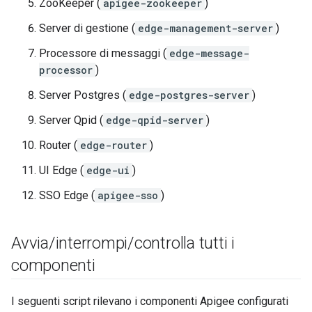
ZooKeeper (
apigee-zookeeper
)
Server di gestione (
edge-management-server
)
Processore di messaggi (
edge-message-
processor
)
Server Postgres (
edge-postgres-server
)
Server Qpid (
edge-qpid-server
)
Router (
edge-router
)
UI Edge (
edge-ui
)
SSO Edge (
apigee-sso
)
Avvia
/
interrompi
/
controlla tutti i
componenti
I seguenti script rilevano i componenti Apigee configurati