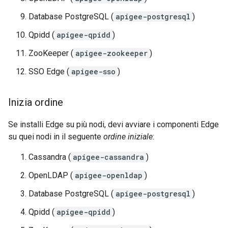
Database PostgreSQL (
apigee-postgresql
)
Qpidd (
apigee-qpidd
)
ZooKeeper (
apigee-zookeeper
)
SSO Edge (
apigee-sso
)
Inizia ordine
Se installi Edge su più nodi, devi avviare i componenti Edge
su quei nodi in il seguente
ordine iniziale
:
Cassandra (
apigee-cassandra
)
OpenLDAP (
apigee-openldap
)
Database PostgreSQL (
apigee-postgresql
)
Qpidd (
apigee-qpidd
)