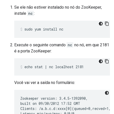
Se ele não estiver instalado no nó do ZooKeeper,
instale
nc
:
sudo yum install nc
Execute o seguinte comando
nc
no nó, em que 2181
é a porta ZooKeeper:
echo stat | nc localhost 2181
Você vai ver a saída no formulário:
Zookeeper version: 3.4.5-1392090,

built on 09/30/2012 17:52 GMT

Clients: /a.b.c.d:xxxx[0](queued=0,recved=1,se
Latency min/avg/max: 0/0/0
