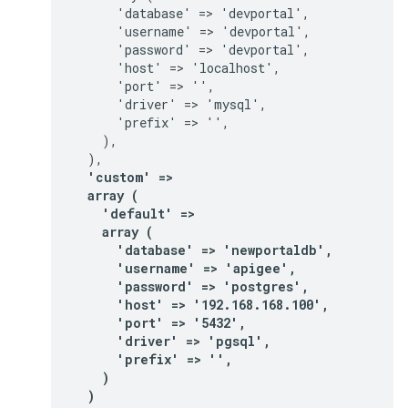
      'database' => 'devportal',

      'username' => 'devportal',

      'password' => 'devportal',

      'host' => 'localhost',

      'port' => '',

      'driver' => 'mysql',

      'prefix' => '',

    ),

  'custom' =>

  array (

    'default' =>

    array (

      'database' => 'newportaldb',

      'username' => 'apigee',

      'password' => 'postgres',

      'host' => '192.168.168.100',

      'port' => '5432',

      'driver' => 'pgsql',

      'prefix' => '',

    )

  )
