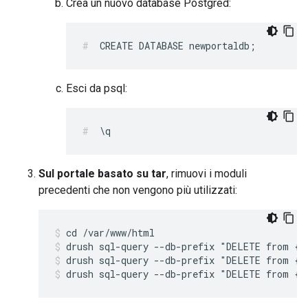
Crea un nuovo database Postgred:
CREATE DATABASE newportaldb;
Esci da psql:
\q
Sul portale basato su tar
, rimuovi i moduli
precedenti che non vengono più utilizzati:
drush sql-query --db-prefix "DELETE from {s
drush sql-query --db-prefix "DELETE from {s
drush sql-query --db-prefix "DELETE from {s