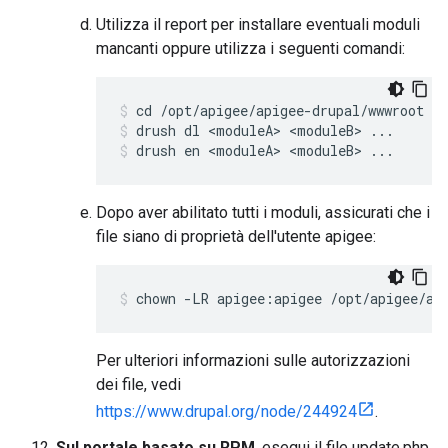
Utilizza il report per installare eventuali moduli
mancanti oppure utilizza i seguenti comandi:
drush dl <moduleA> <moduleB> ...
drush en <moduleA> <moduleB> ...
Dopo aver abilitato tutti i moduli, assicurati che i
file siano di proprietà dell'utente apigee:
chown -LR apigee:apigee /opt/apigee/ap
Per ulteriori informazioni sulle autorizzazioni
dei file, vedi
https://www.drupal.org/node/244924
.
Sul portale basato su RPM
, esegui il file update.php