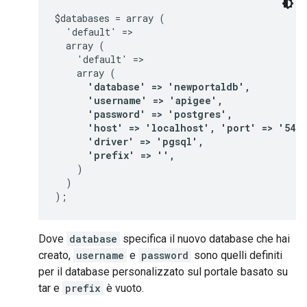
$databases = array (

  'default' =>

  array (

    'default' =>

      'database' => 'newportaldb',

      'username' => 'apigee',

      'password' => 'postgres',

      'host' => 'localhost', 'port' => '5432'
      'driver' => 'pgsql',

      'prefix' => '',
    )

  )

);
Dove
database
specifica il nuovo database che hai
creato,
username
e
password
sono quelli definiti
per il database personalizzato sul portale basato su
tar e
prefix
è vuoto.