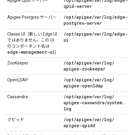
/
opt
/
apigee
/
var
/
log
/
edge-
Apigee Qpid サーバー
qpid-server
/
opt
/
apigee
/
var
/
log
/
edge-
Apigee Postgres サーバー
postgres-server
/
opt
/
apigee
/
var
/
log
/
edge-
Classic UI（新しい Edge UI
ui
ではありません。この UI
のコンポーネント名は
edge-management-ui
)
/
opt
/
apigee
/
var
/
log
/
ZooKeeper
apigee-zookeeper
/
opt
/
apigee
/
var
/
log
/
OpenLDAP
apigee-openldap
/
opt
/
apigee
/
var
/
log
/
Cassandra
apigee-cassandra
/
system
.
log
/
opt
/
apigee
/
var
/
log
/
クピッド
apigee-qpidd