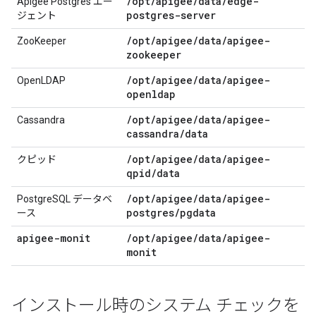
/
opt
/
apigee
/
data
/
edge-
Apigee Postgres エー
postgres-server
ジェント
/
opt
/
apigee
/
data
/
apigee-
ZooKeeper
zookeeper
/
opt
/
apigee
/
data
/
apigee-
OpenLDAP
openldap
/
opt
/
apigee
/
data
/
apigee-
Cassandra
cassandra
/
data
/
opt
/
apigee
/
data
/
apigee-
クピッド
qpid
/
data
/
opt
/
apigee
/
data
/
apigee-
PostgreSQL データベ
postgres
/
pgdata
ース
apigee-monit
/
opt
/
apigee
/
data
/
apigee-
monit
インストール時のシステム チェックを