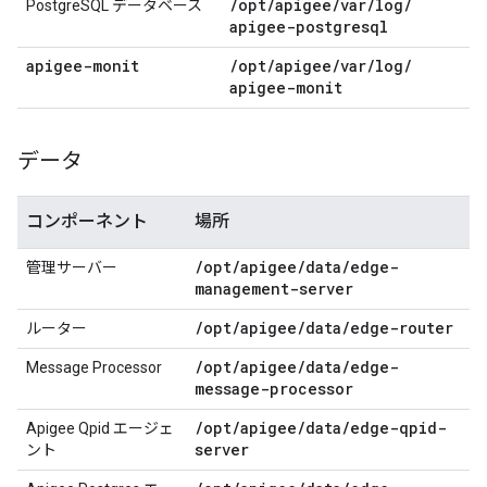
/
opt
/
apigee
/
var
/
log
/
PostgreSQL データベース
apigee-postgresql
apigee-monit
/
opt
/
apigee
/
var
/
log
/
apigee-monit
データ
コンポーネント
場所
/
opt
/
apigee
/
data
/
edge-
管理サーバー
management-server
/
opt
/
apigee
/
data
/
edge-router
ルーター
/
opt
/
apigee
/
data
/
edge-
Message Processor
message-processor
/
opt
/
apigee
/
data
/
edge-qpid-
Apigee Qpid エージェ
server
ント