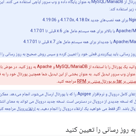
حال، نسخه های قبلی پورتال از MySQL/MariaDB به عنوان پایگاه داده و وب سرور آپاچی ا
زیر استفاده کند:
4.17 و 4.19.06
سیستم عامل های 6.x قبلی تا 4.17.01
مه سیستم عامل های 7.x قبلی تا 4.17.01
 روز رسانی، باید پیکربندی فعلی خود را تعیین کرده و سپس روش صحیح به روز رسانی را ان
ورتال مبتنی بر RPM
مراجعه کنید.
این روش ارتقای کامل دروپال و نرم‌افزار Apigee را که با پورتال ارسال می‌شو
دلیل که نسخه جدیدی از دروپال در دسترس است. نسخه جدید دروپال می تواند به معنای انتشا
پال باشد. اگر فقط می خواهید یک ارتقاء دروپال را انجام دهید، به
ارتقا دروپال
مراجعه کنی
روز رسانی را تعیین کنید