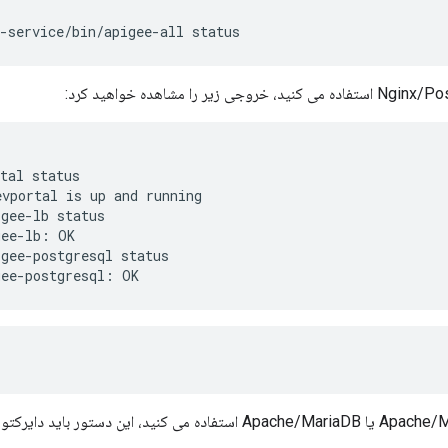
-service/bin/apigee-all status
tal status

vportal is up and running

gee-lb status

ee-lb: OK

gee-postgresql status

gee-postgresql: OK
اگر از Apache/MySQL یا Apache/MariaDB استفاده می کنید، این د