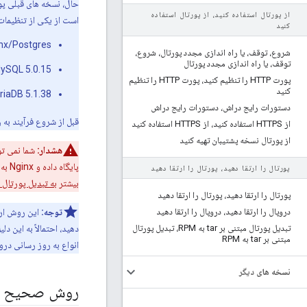
از پورتال استفاده کنید، از پورتال استفاده
است از یکی از تنظیمات 
کنید
Nginx/Postgres برای همه نصب‌های جدید .0x، 4.18.0x
شروع، توقف، یا راه اندازی مجدد پورتال، شروع،
توقف، یا راه اندازی مجدد پورتال
Apache/MySQL 5.0.15 یا بالاتر برای همه 
پورت HTTP را تنظیم کنید، پورت HTTP را تنظیم
کنید
Apache/MariaDB 5.1.38 یا جدیدتر برای ه
دستورات رایج دراش، دستورات رایج دراش
قبل از شروع فرآیند به
از HTTPS استفاده کنید، از HTTPS استفاده کنید
از پورتال نسخه پشتیبان تهیه کنید
هشدار:
پورتال را ارتقا دهید، پورتال را ارتقا دهید
بیشتر
به تبدیل پورتال مبتنی بر tar به پ
پورتال را ارتقا دهید، پورتال را ارتقا دهید
دروپال را ارتقا دهید، دروپال را ارتقا دهید
توجه:
تبدیل پورتال مبتنی بر tar به RPM، تبدیل پورتال
دهید، احتمالاً به این 
مبتنی بر tar به RPM
انواع به روز رسانی درو
نسخه های دیگر
روش صحیح به 