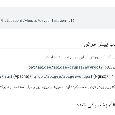
c/httpd/conf/vhosts/devportal.conf:1)
صب پیش فرض
می کند که پورتال در این آدرس نصب شده است:
/opt/apigee/apigee-drupal/wwwroot
/opt/apigee/apigee-drupal
(Nginx) یا
/var/www/html
(Apache)
یرکتوری پیش فرض نصب نکرده اید، مسیرهای رویه زیر را برای استفاده از دایر
اء پشتیبانی شده