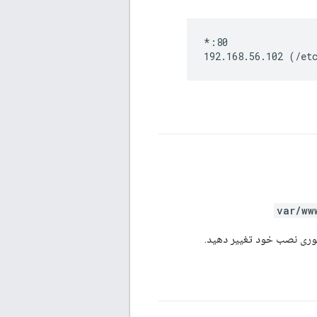
*:80

192.168.56.102 (/et
کتوری نصب خود تغییر دهید.