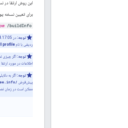
این روش ارتقا در نسخه های پورتال 7-01.x
برای تعیین نسخه پورتال خود، URL زیر را
om
/buildInfo
توجه:
در 4.17.05 این پیوند حذف شد. برای تعیین نسخه، ورودی منوی
ردیفی با نام
l profile
توجه:
اگر چیزی نما
اطلاعات در مورد ارتقا 
توجه:
اگر به دلایل
پیش‌فرض
/var/www/html/profiles/apigee/apigee.info
ممکن است در زمان نصب 