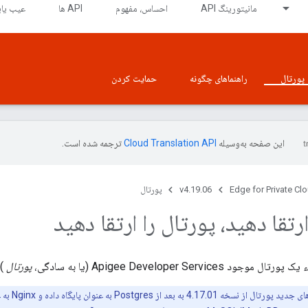
مانیتورینگ API
احساس، مفهوم
API ها
عیب یاب
پورتال
راهنماهای چگونه
حمایت کردن
این صفحه به‌وسیله
ترجمه شده است.
Edge for Private Cl
v4.19.06
پورتال
ارتقا دهید، پورتال را ارتقا دهید
Apigee Developer Service (یا به سادگی،
پورتال
) 
تمام نصب ها