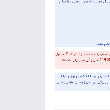
ستفاده می کنند. این بدان معناست که پورتال فعلی شما ممکن
جام دهید.
شما نمی توانید یک پورتال را با استفاده از MySQL/MariaDB و Apache به روز کنید. در عوض باید نصب را به استفاده از Postgres به عنوان
پایگاه داده و Nginx به عنوان وب سرور تبدیل کنید. به عنوان بخشی از این تبدیل، شما همچنین پورتال خود را به 4.19.06 به روز می کنید. برای اطلاعات
د، انجام می‌دهد. ممکن است بخواهید فقط خود دروپال را ارتقا
ر ویژگی، پچ، به روز رسانی امنیتی یا سایر
د.