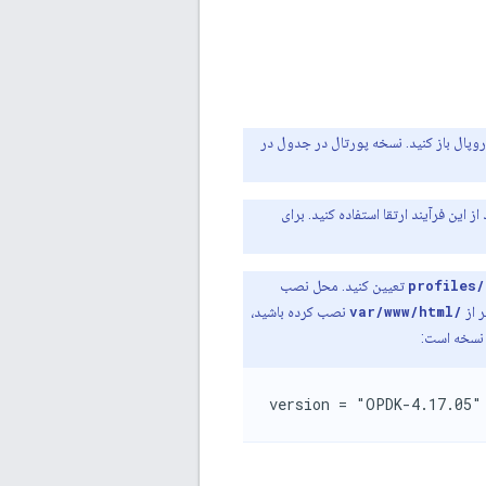
وپال باز کنید. نسخه پورتال در جدول در
 این فرآیند ارتقا استفاده کنید. برای
profiles/
تعیین کنید. محل نصب
ر از
/var/www/html
نصب کرده باشید،
نسخه است:
version = "OPDK-4.17.05"