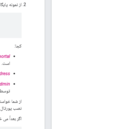
از نمونه پایگ
کجا:
ortal
است.
dress
admin
توسط 
از شما خواسته می شود رم
نصب پورتال ت
اگر بعداً می 