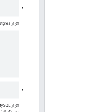
اگر از Nginx/Postgres استفاده می کنید، خروجی زیر را مشاهده خواهید کرد:
زیر برگرداند: