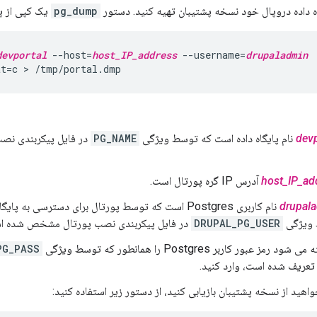
اه داده دروپال خود نسخه پشتیبان تهیه کنید. دستور
pg_dump
یک کپی از پا
devportal
 --host=
host_IP_address
 --username=
drupaladmin
at=c > /tmp/portal.dmp
devp
نام پایگاه داده است که توسط ویژگی
PG_NAME
در فایل پیکربندی ن
host_IP_ad
آدرس IP گره پورتال است.
drupal
نام کاربری Postgres است که توسط پورتال برای دسترسی به پ
ویژگی
DRUPAL_PG_USER
در فایل پیکربندی نصب پورتال مشخص شده اس
ز عبور کاربر Postgres را همانطور که توسط ویژگی
PG_PASS
عریف شده است، وارد کنید.
خواهید از نسخه پشتیبان بازیابی کنید، از دستور زیر استفاده کنید: