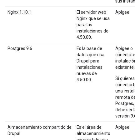
sus instanci
Nginx 1.10.1
El servidor web
Apigee
Nginx que se usa
para las
instalaciones de
4.50.00.
Postgres 9.6
Es la base de
Apigee o
datos que usa
conéctate a
Drupal para
instalación
instalaciones
existente.
nuevas de
Si quieres
4.50.00.
conectarte 
una instalac
remota de
Postgres, es
debe ser la
versión 9.6.
Almacenamiento compartido de
Es el área de
Apigee
Drupal
almacenamiento
compartido que