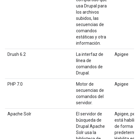
usa Drupal para
los archivos
subidos, las
secuencias de
comandos
estáticas y otra
información.
Drush 6.2
La interfaz de
Apigee
línea de
comandos de
Drupal.
PHP 7.0
Motor de
Apigee
secuencias de
comandos del
servidor.
Apache Solr
El servidor de
Apigee, per
búsqueda de
está habilit
Drupal Apache
de forma
Solr usa la
predetermin
biblioteca de
Habilita esta