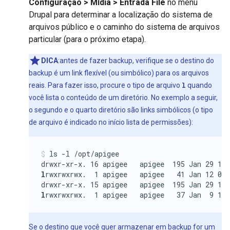
Configuração > Mídia > Entrada File
no menu
Drupal para determinar a localização do sistema de
arquivos público e o caminho do sistema de arquivos
particular (para o próximo etapa).
DICA
:antes de fazer backup, verifique se o destino do
backup é um link flexível (ou simbólico) para os arquivos
reais. Para fazer isso, procure o tipo de arquivo
l
quando
você lista o conteúdo de um diretório. No exemplo a seguir,
o segundo e o quarto diretório são links simbólicos (o tipo
de arquivo é indicado no início lista de permissões):
ls -l /opt/apigee

l
rwxrwxrwx.  1 apigee   apigee   41 Jan 12 08:
l
rwxrwxrwx.  1 apigee   apigee   37 Jan  9 17
Se o destino que você quer armazenar em backup for um