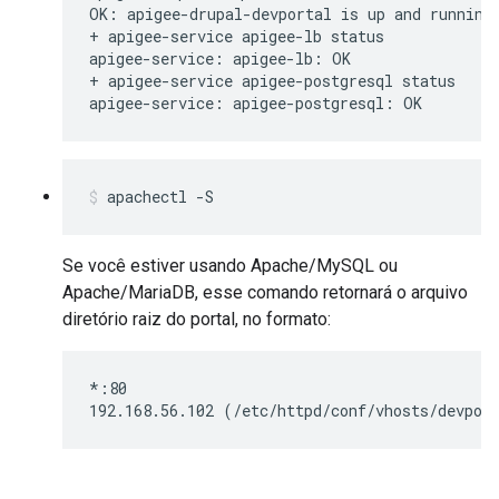
OK: apigee-drupal-devportal is up and running

+ apigee-service apigee-lb status

apigee-service: apigee-lb: OK

+ apigee-service apigee-postgresql status

apigee-service: apigee-postgresql: OK
apachectl -S
Se você estiver usando Apache/MySQL ou
Apache/MariaDB, esse comando retornará o arquivo
diretório raiz do portal, no formato:
*:80

192.168.56.102 (/etc/httpd/conf/vhosts/devpor