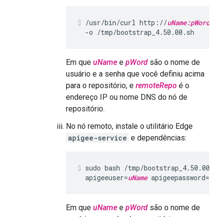
/usr/bin/curl http://
uName:pWord
@
  -o /tmp/bootstrap_4.50.00.sh
Em que
uName
e
pWord
são o nome de
usuário e a senha que você definiu acima
para o repositório, e
remoteRepo
é o
endereço IP ou nome DNS do nó de
repositório.
No nó remoto, instale o utilitário Edge
apigee-service
e dependências:
sudo bash /tmp/bootstrap_4.50.00.
  apigeeuser=
uName
 apigeepassword=
pW
Em que
uName
e
pWord
são o nome de