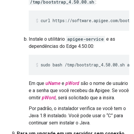
/tmp/bootstrap_4.50.00.sh
:
curl https://software.apigee.com/boots
Instale o utilitário
apigee-service
e as
dependências do Edge 4.50.00:
sudo bash /tmp/bootstrap_4.50.00.sh ap
Em que
uName
e
pWord
são o nome de usuário
e a senha que você recebeu da Apigee. Se você
omitir
pWord
, será solicitado que a insira.
Por padrão, o instalador verifica se você tem o
Java 1.8 instalado. Você pode usar o “C” para
continuar sem instalar o Java.
Para um upgrade em um servidor sem conexão