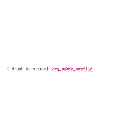
drush dc-setauth 
org_admin_email