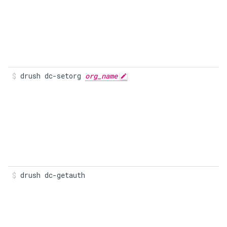
drush dc-setorg 
org_name
drush dc-getauth