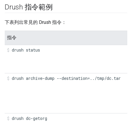
Drush 指令範例
下表列出常見的 Drush 指令：
指令
drush status
drush archive-dump --destination=../tmp/dc.tar
drush dc-getorg