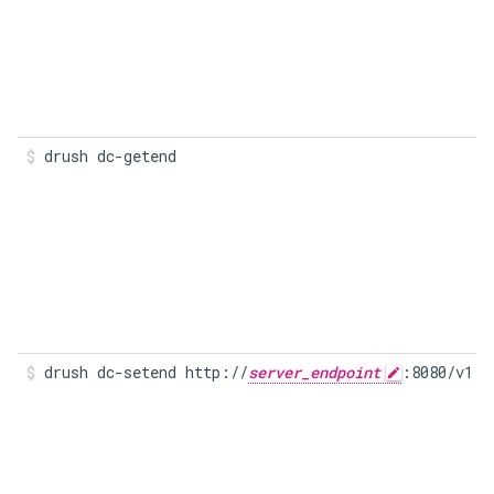
drush dc-getend
drush dc-setend http://
server_endpoint
:8080/v1  