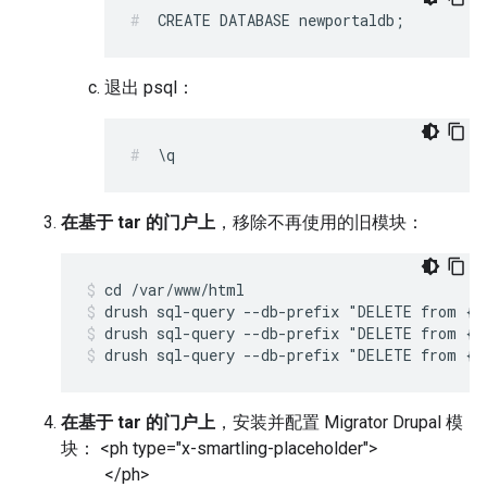
CREATE DATABASE newportaldb;
退出 psql：
\q
在基于 tar 的门户上
，移除不再使用的旧模块：
drush sql-query --db-prefix "DELETE from {s
drush sql-query --db-prefix "DELETE from {s
drush sql-query --db-prefix "DELETE from {s
在基于 tar 的门户上
，安装并配置 Migrator Drupal 模
块： <ph type="x-smartling-placeholder">
</ph>