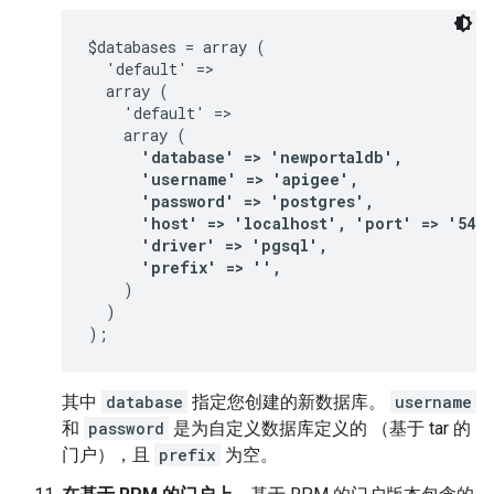
$databases = array (

  'default' =>

  array (

    'default' =>

      'database' => 'newportaldb',

      'username' => 'apigee',

      'password' => 'postgres',

      'host' => 'localhost', 'port' => '5432'
      'driver' => 'pgsql',

      'prefix' => '',
    )

  )

);
其中
database
指定您创建的新数据库。
username
和
password
是为自定义数据库定义的 （基于 tar 的
门户），且
prefix
为空。