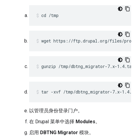
cd /tmp 
wget https://ftp.drupal.org/files/proj
gunzip /tmp/dbtng_migrator-7.x-1.4.tar
tar -xvf /tmp/dbtng_migrator-7.x-1.4.t
以管理员身份登录门户。
在 Drupal 菜单中选择
Modules
。
启用
DBTNG Migrator
模块。