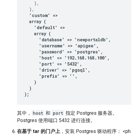
    ),

  'custom' =>

  array (

    'default' =>

    array (

      'database' => 'newportaldb',

      'username' => 'apigee',

      'password' => 'postgres',

      'host' => '192.168.168.100',

      'port' => '5432',

      'driver' => 'pgsql',

      'prefix' => '',

    )

  )

);
其中，
host
和
port
指定 Postgres 服务器。
Postgres 使用端口 5432 进行连接。
在基于 tar 的门户上
，安装 Postgres 驱动程序： <ph