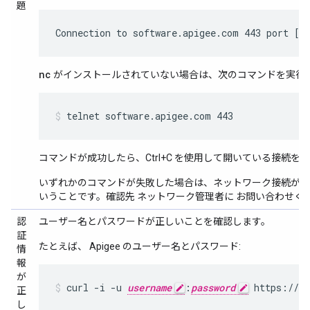
題
Connection to software.apigee.com 443 port [t
nc
がインストールされていない場合は、次のコマンドを実行
telnet software.apigee.com 443
コマンドが成功したら、Ctrl+C を使用して開いている接続を
いずれかのコマンドが失敗した場合は、ネットワーク接続が制
いうことです。確認先 ネットワーク管理者に お問い合わせく
認
ユーザー名とパスワードが正しいことを確認します。
証
たとえば、 Apigee のユーザー名とパスワード:
情
報
が
curl -i -u 
username
:
password
 https://so
正
し