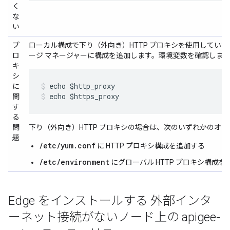
く
な
い
プ
ローカル構成で下り（外向き）HTTP プロキシを使用してい
ロ
ージ マネージャーに構成を追加します。環境変数を確認しま
キ
シ
に
echo $https_proxy
関
す
る
問
下り（外向き）HTTP プロキシの場合は、次のいずれかのオ
題
/etc/yum.conf
に HTTP プロキシ構成を追加する
/etc/environment
にグローバル HTTP プロキシ構成を
Edge をインストールする 外部インタ
ーネット接続がないノード上の apigee-