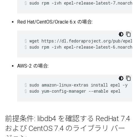
sudo rpm -ivh epel-release-latest-7.noarch.
Red Hat/CentOS/Oracle 6.x の場合:
sudo rpm -ivh epel-release-latest-6.noarch.
AWS-2 の場合:
sudo yum-config-manager --enable epel
前提条件: libdb4 を確認する Red
Hat 7
.
4
および Cent
OS 7
.
4 のライブラリ バー