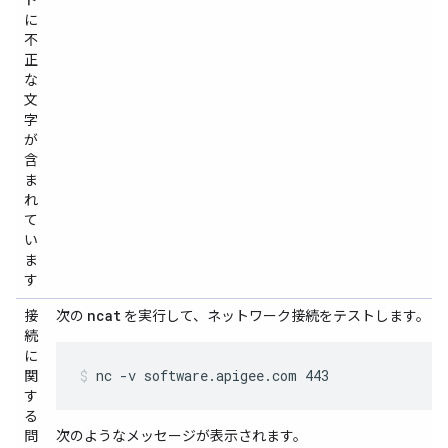
ド
に
不
正
な
文
字
が
含
ま
れ
て
い
ま
す
ncat
接
次の
を実行して、ネットワーク接続をテストします。 com
続
に
nc -v software.apigee.com 443
関
す
る
問
次のようなメッセージが表示されます。