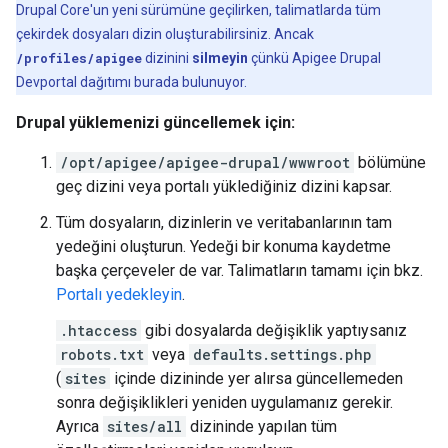
Drupal Core'un yeni sürümüne geçilirken, talimatlarda tüm
çekirdek dosyaları dizin oluşturabilirsiniz. Ancak
/profiles/apigee
dizinini
silmeyin
çünkü Apigee Drupal
Devportal dağıtımı burada bulunuyor.
Drupal yüklemenizi güncellemek için:
/opt/apigee/apigee-drupal/wwwroot
bölümüne
geç dizini veya portalı yüklediğiniz dizini kapsar.
Tüm dosyaların, dizinlerin ve veritabanlarının tam
yedeğini oluşturun. Yedeği bir konuma kaydetme
başka çerçeveler de var. Talimatların tamamı için bkz.
Portalı yedekleyin
.
.htaccess
gibi dosyalarda değişiklik yaptıysanız
robots.txt
veya
defaults.settings.php
(
sites
içinde dizininde yer alırsa güncellemeden
sonra değişiklikleri yeniden uygulamanız gerekir.
Ayrıca
sites/all
dizininde yapılan tüm