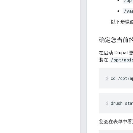
/op
/va
以下步骤假
确定您当前的 D
在启动 Drupa
装在
/opt/api
cd /opt/a
drush sta
您会在表单中看