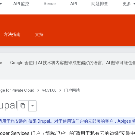
API 监控
Sense
API
问题排查
更多
方法指南
支持
Google 会使用 AI 技术将内容翻译成您偏好的语言。AI 翻译可能包
ge for Private Cloud
v4.51.00
门户网站
upal
用于您安装的 仅限 Drupal。对于使用该门户的云部署的客户，Apigee 将自
eloper Services 门户（简称
门户
）的“适用于私有云的边缘”安装