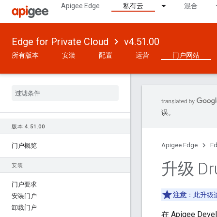
Apigee Edge
私有云
混合
Edge for Private Cloud
v4.51.00
所有版本
安装
配置
运营
门户网站
误。
版本 4
.
51
.
00
Apigee Edge
Ed
门户概览
升级 Dr
安装
门户要求
注意
：此升级适
安装门户
卸载门户
在 Apigee Dev