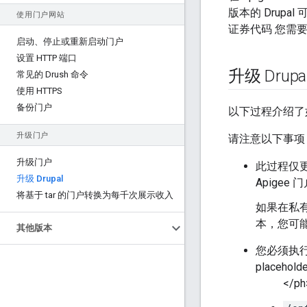
版本的 Drupa
使用门户网站
证券代码 您需要
启动、停止或重新启动门户
设置 HTTP 端口
升级 Drupal
常见的 Drush 命令
使用 HTTPS
备份门户
以下过程介绍了如何将
升级门户
请注意以下事项
升级门户
此过程仅更
升级 Drupal
Apigee
将基于 tar 的门户转换为每千次展示收入
如果在私有云
本，您可能
其他版本
您必须执
placeholde
</ph