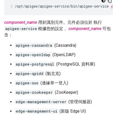
/opt/apigee/apigee-service/bin/apigee-service 
com
component_name
用於識別元件。元件必須位於 執行
apigee-service
根據您的設定，
component_name
可包
含：
apigee-cassandra
(Cassandra)
apigee-openldap
(OpenLDAP)
apigee-postgresql
(PostgreSQL 資料庫)
apigee-qpidd
(魁北克)
apigee-sso
(邊緣單一登入)
apigee-zookeeper
(ZooKeeper)
edge-management-server
(管理伺服器)
edge-management-ui
(新版 Edge UI)