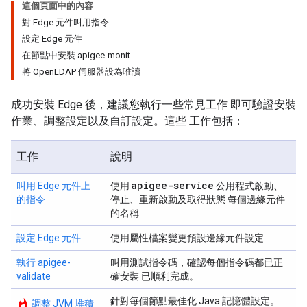
這個頁面中的內容
對 Edge 元件叫用指令
設定 Edge 元件
在節點中安裝 apigee-monit
將 OpenLDAP 伺服器設為唯讀
成功安裝 Edge 後，建議您執行一些常見工作 即可驗證安裝
作業、調整設定以及自訂設定。這些 工作包括：
工作
說明
apigee-service
叫用 Edge 元件上
使用
公用程式啟動、
的指令
停止、重新啟動及取得狀態 每個邊緣元件
的名稱
設定 Edge 元件
使用屬性檔案變更預設邊緣元件設定
執行 apigee-
叫用測試指令碼，確認每個指令碼都已正
validate
確安裝 已順利完成。
針對每個節點最佳化 Java 記憶體設定。
whatshot
調整 JVM 堆積