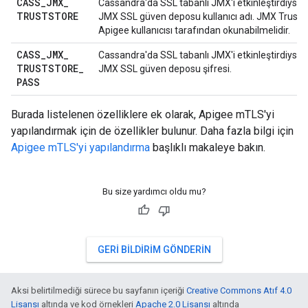
CASS
_
JMX
_
Cassandra'da SSL tabanlı JMX'i etkinleştirdiyse
TRUSTSTORE
JMX SSL güven deposu kullanıcı adı. JMX Trustst
Apigee kullanıcısı tarafından okunabilmelidir.
CASS
_
JMX
_
Cassandra'da SSL tabanlı JMX'i etkinleştirdiyse
TRUSTSTORE
_
JMX SSL güven deposu şifresi.
PASS
Burada listelenen özelliklere ek olarak, Apigee mTLS'yi
yapılandırmak için de özellikler bulunur. Daha fazla bilgi için
Apigee mTLS'yi yapılandırma
başlıklı makaleye bakın.
Bu size yardımcı oldu mu?
GERI BILDIRIM GÖNDERIN
Aksi belirtilmediği sürece bu sayfanın içeriği
Creative Commons Atıf 4.0
Lisansı
altında ve kod örnekleri
Apache 2.0 Lisansı
altında