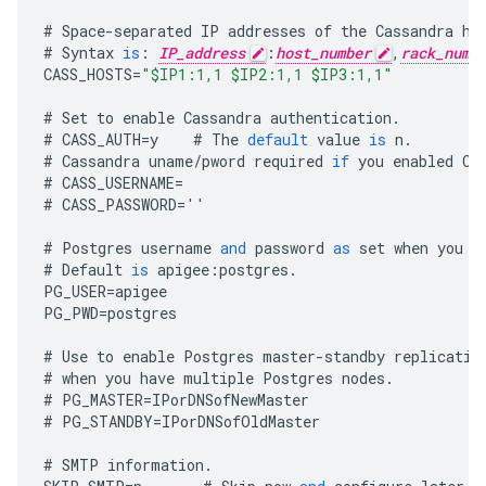
#
Space
-
separated
IP
addresses
of
the
Cassandra
ho
#
Syntax
is
:
IP_address
:
host_number
,
rack_numb
CASS_HOSTS
=
"$IP1:1,1 $IP2:1,1 $IP3:1,1"
#
Set
to
enable
Cassandra
authentication
.
#
CASS_AUTH
=
y
#
The
default
value
is
n
.
#
Cassandra
uname
/
pword
required
if
you
enabled
Ca
#
CASS_USERNAME
=
#
CASS_PASSWORD
=
''
#
Postgres
username
and
password
as
set
when
you
i
#
Default
is
apigee
:
postgres
.
PG_USER
=
apigee
PG_PWD
=
postgres
#
Use
to
enable
Postgres
master
-
standby
replicatio
#
when
you
have
multiple
Postgres
nodes
.
#
PG_MASTER
=
IPorDNSofNewMaster
#
PG_STANDBY
=
IPorDNSofOldMaster
#
SMTP
information
.