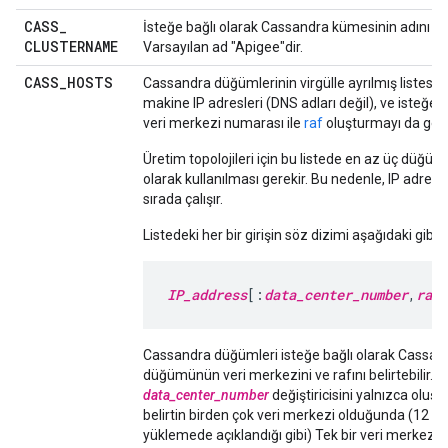
CASS
_
İsteğe bağlı olarak Cassandra kümesinin adını bel
CLUSTERNAME
Varsayılan ad "Apigee"dir.
CASS
_
HOSTS
Cassandra düğümlerinin virgülle ayrılmış listesini 
makine IP adresleri (DNS adları değil), ve isteğe b
veri merkezi numarası ile
raf
oluşturmayı da gerek
Üretim topolojileri için bu listede en az üç düğüm o
olarak kullanılması gerekir. Bu nedenle, IP adresle
sırada çalışır.
Listedeki her bir girişin söz dizimi aşağıdaki gibidi
IP_address
[:
data_center_number
,
rack
Cassandra düğümleri isteğe bağlı olarak Cassan
düğümünün veri merkezini ve rafını belirtebilir.
data_center_number
değiştiricisini yalnızca oluş
belirtin birden çok veri merkezi olduğunda (12 a
yüklemede açıklandığı gibi) Tek bir veri merkezi