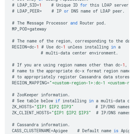
#
LDAP_SID
=
1
#
Unique
ID
for
this
LDAP
server
.
#
LDAP_PEER
=
#
IP
or
DNS
name
of
LDAP
peer
.
#
The
Message
Processor
and
Router
pod
.
MP_POD
=
gateway
#
The
name
of
the
region
,
corresponding
to
the
dat
REGION
=
dc
-
1
#
Use
dc
-
1
unless
installing
in
a
#
multi
-
data
center
environment
.
#
If
you
are
using
region
names
other
than
dc
-
1
,
d
#
name
to
the
appropriate
dc
-
x
format
region
name
.
#
to
appropriately
register
Cassandra
data
stores
REGION_MAPPING
=
"<custom-region-1>:dc-1 <custom-re
#
ZooKeeper
information
.
#
See
table
below
if
installing
in
a
multi
-
data
ce
ZK_HOSTS
=
"$IP1 $IP2 $IP3"
#
IP
/
DNS
names
ZK_CLIENT_HOSTS
=
"$IP1 $IP2 $IP3"
#
IP
/
DNS
names
#
Cassandra
information
.
CASS_CLUSTERNAME
=
Apigee
#
Default
name
is
Apige