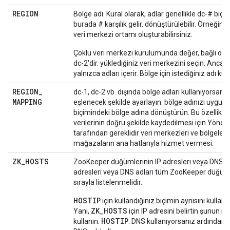
REGION
Bölge adı. Kural olarak, adlar genellikle dc-# biçi
burada # karşılık gelir. dönüştürülebilir. Örneğin, d
veri merkezi ortamı oluşturabilirsiniz.
Çoklu veri merkezi kurulumunda değer, bağlı ola
dc-2'dir. yüklediğiniz veri merkezini seçin. Ancak
yalnızca adları içerir. Bölge için istediğiniz adı kull
REGION
_
dc-1, dc-2 vb. dışında bölge adları kullanıyorsanız
MAPPING
eşlenecek şekilde ayarlayın. bölge adınızı uygun 
biçimindeki bölge adına dönüştürün. Bu özellik,
verilerinin doğru şekilde kaydedilmesi için Yöne
tarafından gereklidir veri merkezleri ve bölgeleri
mağazaların ana hatlarıyla hizmet vermesi.
ZK
_
HOSTS
ZooKeeper düğümlerinin IP adresleri veya DNS adl
adresleri veya DNS adları tüm ZooKeeper düğüm
sırayla listelenmelidir.
HOSTIP
için kullandığınız biçimin aynısını kullanı
ZK_HOSTS
Yani,
için IP adresini belirtin şunun içi
HOSTIP
kullanın:
. DNS kullanıyorsanız ardından he