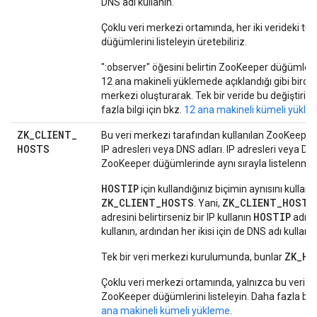
DNS adı kullanın.
Çoklu veri merkezi ortamında, her iki verideki 
düğümlerini listeleyin üretebiliriz.
":observer" öğesini belirtin ZooKeeper düğümler
12 ana makineli yüklemede açıklandığı gibi birden
merkezi oluşturarak. Tek bir veride bu değiştiriciy
fazla bilgi için bkz.
12 ana makineli kümeli yükle
ZK
_
CLIENT
_
Bu veri merkezi tarafından kullanılan ZooKeeper
HOSTS
IP adresleri veya DNS adları. IP adresleri veya DN
ZooKeeper düğümlerinde aynı sırayla listelenmeli
HOSTIP
için kullandığınız biçimin aynısını kullanı
ZK_CLIENT_HOSTS
ZK_CLIENT_HOSTS
. Yani,
HOSTIP
adresini belirtirseniz bir IP kullanın
adres
kullanın, ardından her ikisi için de DNS adı kullanın
ZK_HO
Tek bir veri merkezi kurulumunda, bunlar
Çoklu veri merkezi ortamında, yalnızca bu veri 
ZooKeeper düğümlerini listeleyin. Daha fazla bilgi
ana makineli kümeli yükleme
.