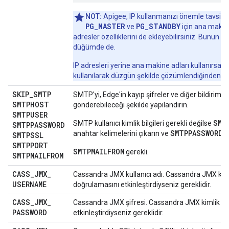
NOT:
Apigee, IP kullanmanızı önemle tavsiye
PG_MASTER
PG_STANDBY
ve
için ana makine
adresler özelliklerini de ekleyebilirsiniz. Bunun yan
düğümde de.
IP adresleri yerine ana makine adları kullanırsan
kullanılarak düzgün şekilde çözümlendiğinden e
SKIP
_
SMTP
SMTP'yi, Edge'in kayıp şifreler ve diğer bildirimle
SMTPHOST
gönderebileceği şekilde yapılandırın.
SMTPUSER
SMT
SMTP kullanıcı kimlik bilgileri gerekli değilse
SMTPPASSWORD
SMTPPASSWORD
anahtar kelimelerini çıkarın ve
.
SMTPSSL
SMTPPORT
SMTPMAILFROM
gerekli.
SMTPMAILFROM
CASS
_
JMX
_
Cassandra JMX kullanıcı adı. Cassandra JMX kim
USERNAME
doğrulamasını etkinleştirdiyseniz gereklidir.
CASS
_
JMX
_
Cassandra JMX şifresi. Cassandra JMX kimlik d
PASSWORD
etkinleştirdiyseniz gereklidir.