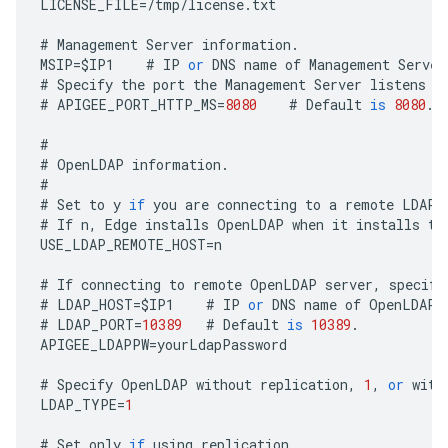
LICENSE_FILE
=
/
tmp
/
license
.
txt
#
Management
Server
information
.
MSIP
=
$
IP1
#
IP
or
DNS
name
of
Management
Server
#
Specify
the
port
the
Management
Server
listens
o
#
APIGEE_PORT_HTTP_MS
=
8080
#
Default
is
8080
.
#
#
OpenLDAP
information
.
#
#
Set
to
y
if
you
are
connecting
to
a
remote
LDAP
#
If
n
,
Edge
installs
OpenLDAP
when
it
installs
th
USE_LDAP_REMOTE_HOST
=
n
#
If
connecting
to
remote
OpenLDAP
server
,
specify
#
LDAP_HOST
=
$
IP1
#
IP
or
DNS
name
of
OpenLDAP
#
LDAP_PORT
=
10389
#
Default
is
10389
.
APIGEE_LDAPPW
=
yourLdapPassword
#
Specify
OpenLDAP
without
replication
,
1
,
or
with
LDAP_TYPE
=
1
#
Set
only
if
using
replication
.