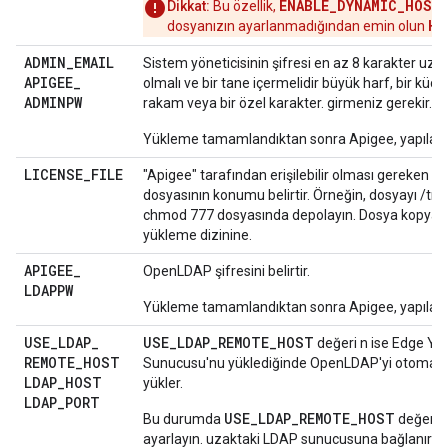
ENABLE_DYNAMIC_HOST
Dikkat:
Bu özellik,
HO
dosyanızın ayarlanmadığından emin olun
ADMIN
_
EMAIL
Sistem yöneticisinin şifresi en az 8 karakter uz
APIGEE
_
olmalı ve bir tane içermelidir büyük harf, bir küçük
ADMINPW
rakam veya bir özel karakter. girmeniz gerekir.
Yükleme tamamlandıktan sonra Apigee, yapıland
LICENSE
_
FILE
"Apigee" tarafından erişilebilir olması gereken li
dosyasının konumu belirtir. Örneğin, dosyayı /tm
chmod 777 dosyasında depolayın. Dosya kopyal
yükleme dizinine.
APIGEE
_
OpenLDAP şifresini belirtir.
LDAPPW
Yükleme tamamlandıktan sonra Apigee, yapıland
USE
_
LDAP
_
USE_LDAP_REMOTE_HOST
değeri n ise Edge Yö
REMOTE
_
HOST
Sunucusu'nu yüklediğinde OpenLDAP'yi otomatik
LDAP
_
HOST
yükler.
LDAP
_
PORT
USE_LDAP_REMOTE_HOST
Bu durumda
değerini
ayarlayın. uzaktaki LDAP sunucusuna bağlanırsın