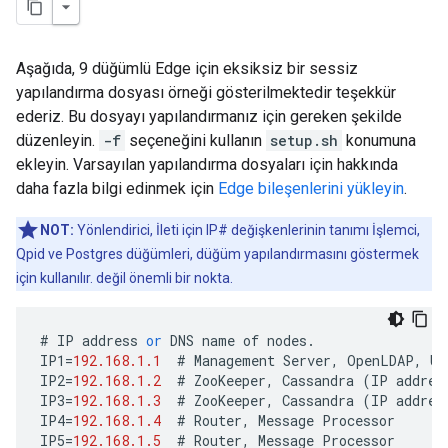
Aşağıda, 9 düğümlü Edge için eksiksiz bir sessiz
yapılandırma dosyası örneği gösterilmektedir teşekkür
ederiz. Bu dosyayı yapılandırmanız için gereken şekilde
düzenleyin.
-f
seçeneğini kullanın
setup.sh
konumuna
ekleyin. Varsayılan yapılandırma dosyaları için hakkında
daha fazla bilgi edinmek için
Edge bileşenlerini yükleyin
.
NOT:
Yönlendirici, İleti için IP# değişkenlerinin tanımı İşlemci,
Qpid ve Postgres düğümleri, düğüm yapılandırmasını göstermek
için kullanılır. değil önemli bir nokta.
#
IP
address
or
DNS
name
of
nodes
.
IP1
=
192.168.1.1
#
Management
Server
,
OpenLDAP
,
UI
IP2
=
192.168.1.2
#
ZooKeeper
,
Cassandra
(
IP
addres
IP3
=
192.168.1.3
#
ZooKeeper
,
Cassandra
(
IP
addres
IP4
=
192.168.1.4
#
Router
,
Message
Processor
IP5
=
192.168.1.5
#
Router
,
Message
Processor