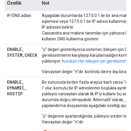
Özellik
Not
IP/DNS adları
Aşağıdaki durumlarda 127.0.0.1 ile bir ana makin
eşlemesi veya 127.0.0.1 bir IP adresi kullanmay
IP adresini belirtir.
Cassandra ana makine tanımları için yalnızca IP a
kullanın; DNS kullanma gösterir.
ENABLE
_
"y" değeri gösteriliyorsa sistemin, bileşen için CP
SYSTEM
_
CHECK
gereksinimlerini karşılayıp karşılamadığını kontrol
yükleniyor.
Kurulum Her bileşen için gereksinimle
Varsayılan değer "n"dir. kontrolü devre dışı bırakın
ENABLE
_
Bir sunucuda birden fazla arayüz kartı varsa "an
DYNAMIC
_
i" olur. komutu bir IP adreslerinin boşlukla ayrılmış
HOSTIP
yükleyici varsayılan olarak ilk IP'yi kullanır bu adr
durumda doğru olmayabilir. Alternatif olarak, , 
yapılandırma dosyasında aşağıdaki özelliği ayarla
"y" değerine ayarlandığında, yükleyici sizden teş
Varsayılan değer "n"dir.