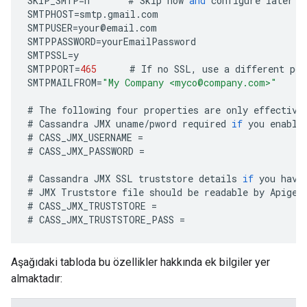
SKIP_SMTP
=
n
#
Skip
now
and
configure
later
b
SMTPHOST
=
smtp
.
gmail
.
com
SMTPUSER
=
your
@
email
.
com
SMTPPASSWORD
=
yourEmailPassword
SMTPSSL
=
y
SMTPPORT
=
465
#
If
no
SSL
,
use
a
different
por
SMTPMAILFROM
=
"My Company <myco@company.com>"
#
The
following
four
properties
are
only
effective
#
Cassandra
JMX
uname
/
pword
required
if
you
enable
#
CASS_JMX_USERNAME
=
#
CASS_JMX_PASSWORD
=
#
Cassandra
JMX
SSL
truststore
details
if
you
have
#
JMX
Truststore
file
should
be
readable
by
Apigee
#
CASS_JMX_TRUSTSTORE
=
#
CASS_JMX_TRUSTSTORE_PASS
=
Aşağıdaki tabloda bu özellikler hakkında ek bilgiler yer
almaktadır: