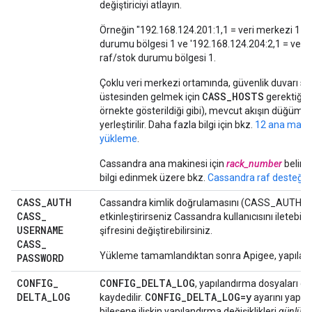
değiştiriciyi atlayın.
Örneğin "192.168.124.201:1,1 = veri merkezi 1 ve
durumu bölgesi 1 ve '192.168.124.204:2,1 = veri 
raf/stok durumu bölgesi 1.
Çoklu veri merkezi ortamında, güvenlik duvarı so
CASS_HOSTS
üstesinden gelmek için
gerektiği g
örnekte gösterildiği gibi), mevcut akışın düğümle
yerleştirilir. Daha fazla bilgi için bkz.
12 ana makin
yükleme
.
Cassandra ana makinesi için
rack_number
belirt
bilgi edinmek üzere bkz.
Cassandra raf desteği e
CASS
_
AUTH
Cassandra kimlik doğrulamasını (CASS_AUTH=y
CASS
_
etkinleştirirseniz Cassandra kullanıcısını iletebilirs
USERNAME
şifresini değiştirebilirsiniz.
CASS
_
Yükleme tamamlandıktan sonra Apigee, yapıland
PASSWORD
CONFIG
_
CONFIG_DELTA_LOG
, yapılandırma dosyaları g
DELTA
_
LOG
CONFIG_DELTA_LOG=y
kaydedilir.
ayarını yapar
bileşene ilişkin yapılandırma değişiklikleri
günlüğe