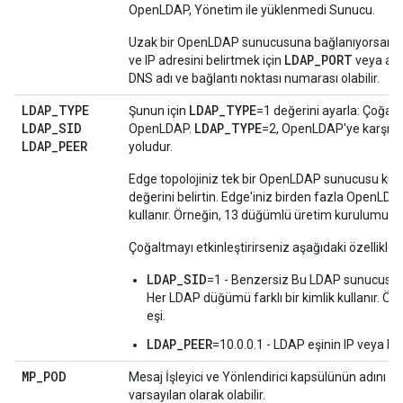
OpenLDAP, Yönetim ile yüklenmedi Sunucu.
Uzak bir OpenLDAP sunucusuna bağlanıyorsanı
LDAP_PORT
ve IP adresini belirtmek için
veya an
DNS adı ve bağlantı noktası numarası olabilir.
LDAP
_
TYPE
LDAP_TYPE
Şunun için
=1 değerini ayarla: Çoğal
LDAP
_
SID
LDAP_TYPE
OpenLDAP.
=2, OpenLDAP'ye karşılık g
LDAP
_
PEER
yoludur.
Edge topolojiniz tek bir OpenLDAP sunucusu kull
değerini belirtin. Edge'iniz birden fazla OpenL
kullanır. Örneğin, 13 düğümlü üretim kurulumunda 
Çoğaltmayı etkinleştirirseniz aşağıdaki özellikleri
LDAP_SID
=1 - Benzersiz Bu LDAP sunucusunu
Her LDAP düğümü farklı bir kimlik kullanır. Ör
eşi.
LDAP_PEER
=10.0.0.1 - LDAP eşinin IP veya DN
MP
_
POD
Mesaj İşleyici ve Yönlendirici kapsülünün adını bel
varsayılan olarak olabilir.