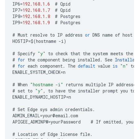
IP6
=
192.168.1.6
#
Qpid
IP7
=
192.168.1.7
#
Qpid
IP8
=
192.168.1.8
#
Postgres
IP9
=
192.168.1.9
#
Postgres
#
Must
resolve
to
IP
address
or
DNS
name
of
host
-
HOSTIP
=
$
(
hostname
-
i
)
#
Specify
"y"
to
check
that
the
system
meets
the
C
#
for
the
component
being
installed
.
See
Installat
#
for
each
component
.
The
default
value
is
"n"
to
ENABLE_SYSTEM_CHECK
=
n
#
When
"hostname -i"
returns
multiple
IP
addresses
#
set
to
"y"
,
to
have
the
installer
prompt
you
to
ENABLE_DYNAMIC_HOSTIP
=
n
#
Set
Edge
sys
admin
credentials
.
ADMIN_EMAIL
=
your
@
email
.
com
APIGEE_ADMINPW
=
yourPassword
#
If
omitted
,
you
a
#
Location
of
Edge
license
file
.