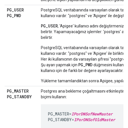
PG
_
USER
PostgreSQL veritabanında varsayılan olarak tanı
PG
_
PWD
kullanıcı vardır: "postgres" ve 'Apigee' ile değiştire
PG_USER
, 'Apigee' kullanıcı adını değiştirmenize i
belirtir. Yapamayacağınız işlemler: 'postgres' adın
belirtir.
PostgreSQL veritabanında varsayılan olarak tanı
kullanıcı vardır: "postgres" ve 'Apigee' ile birlikte ç
Her iki kullanıcının da varsayılan şifresi "postgres
PG_PWD
Şu ayarı yapmak için
düğmesini kullanın: 
kullanıcı için de farklı bir değere ayarlayacaktır.
Yükleme tamamlandıktan sonra Apigee, yapıland
PG
_
MASTER
Postgres ana bekleme çoğaltmasını etkinleştirme
PG
_
STANDBY
biçimi kullanın:
PG_MASTER=
IPorDNSofNewMaster
PG_STANDBY=
IPorDNSofOldMaster