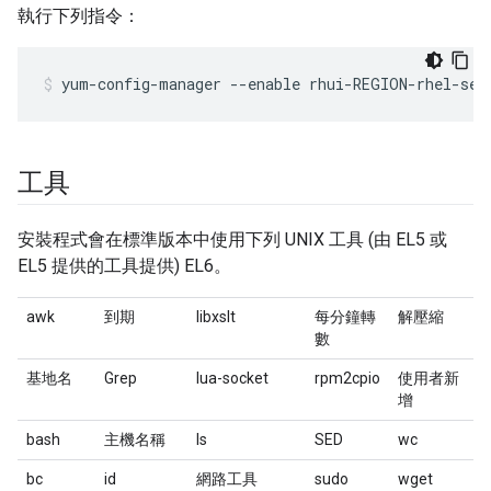
執行下列指令：
yum-config-manager --enable rhui-REGION-rhel-ser
工具
安裝程式會在標準版本中使用下列 UNIX 工具 (由 EL5 或
EL5 提供的工具提供) EL6。
awk
到期
libxslt
每分鐘轉
解壓縮
數
基地名
Grep
lua-socket
rpm2cpio
使用者新
增
bash
主機名稱
ls
SED
wc
bc
id
網路工具
sudo
wget