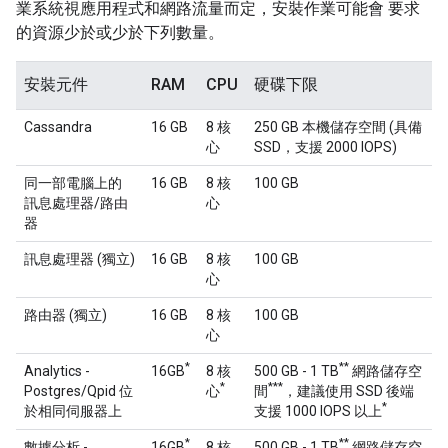
業系統視應用程式和網路流量而定，安裝作業可能會 要求
的資源少於或少於下列數量。
安裝元件
RAM
CPU
硬碟下限
Cassandra
16 GB
8 核
250 GB 本機儲存空間 (具備
心
SSD，支援 2000 IOPS)
同一部電腦上的
16 GB
8 核
100 GB
訊息處理器/路由
心
器
訊息處理器 (獨立)
16 GB
8 核
100 GB
心
路由器 (獨立)
16 GB
8 核
100 GB
心
*
**
Analytics -
16GB
8 核
500 GB - 1 TB
網路儲存空
*
***
Postgres/Qpid 位
心
間
，建議使用 SSD 後端
*
於相同伺服器上
支援 1000 IOPS 以上
*
**
數據分析 -
16GB
8 核
500 GB - 1 TB
網路儲存空