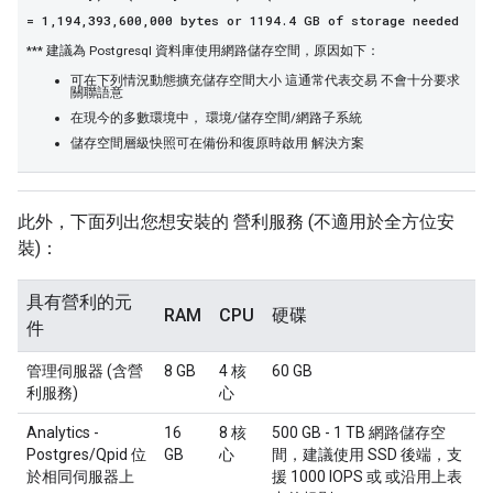
= 1,194,393,600,000 bytes or 1194.4 GB of storage needed
*** 建議為 Postgresql 資料庫使用網路儲存空間，原因如下：
可在下列情況動態擴充儲存空間大小 這通常代表交易 不會十分要求
關聯語意
在現今的多數環境中， 環境/儲存空間/網路子系統
儲存空間層級快照可在備份和復原時啟用 解決方案
此外，下面列出您想安裝的 營利服務 (不適用於全方位安
裝)：
具有營利的元
RAM
CPU
硬碟
件
管理伺服器 (含營
8 GB
4 核
60 GB
利服務)
心
Analytics -
16
8 核
500 GB - 1 TB 網路儲存空
Postgres/Qpid 位
GB
心
間，建議使用 SSD 後端，支
於相同伺服器上
援 1000 IOPS 或 或沿用上表