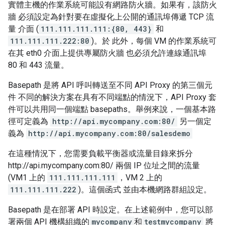
實體主機的作業系統可能設有網路防火牆。如果有，該防火
牆 必須設定為針對要在虛擬化上公開的通訊埠傳遞 TCP 流
量 介面 (
111.111.111.111:{80, 443}
和
111.111.111.222:80
)。於 此外，每個 VM 的作業系統可
在其 eth0 介面上提供專屬防火牆 也必須允許連線通訊埠
80 和 443 流量。
Basepath 是將 API 呼叫轉送至不同 API Proxy 的第三個元
件 不同的解決方案在具有不同端點的情況下，API Proxy 套
件可以共用同一個端點 basepaths。舉例來說，一個基本路
徑可定義為
http://api.mycompany.com:80/
另一個定
義為
http://api.mycompany.com:80/salesdemo
在這種情況下，您需要負載平衡器或流量目錄來拆分
http://api.mycompany.com:80/ 兩個 IP 位址之間的流量
(VM1 上的
111.111.111.111
，VM 2 上的
111.111.111.222
)。這個函式 並由本機網路群組設定。
Basepath 是在部署 API 時設定。在上述範例中，您可以部
署兩個 API 機構組織的
mycompany
和
testmycompany
將