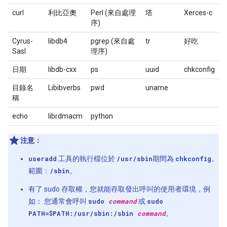
curl
利比亞奧
Perl (來自處理
塔
Xerces-c
序)
Cyrus-
libdb4
pgrep (來自處
tr
好吃
Sasl
理序)
日期
libdb-cxx
ps
uuid
chkconfig
目錄名
Libibverbs
pwd
uname
稱
echo
librdmacm
python
注意：
useradd
工具的執行檔位於
/usr/sbin
期間為
chkconfig
。
範圍：
/sbin
。
有了 sudo 存取權，您就能存取發出呼叫的使用者環境，例
如： 您通常會呼叫
sudo
command
或
sudo
PATH=$PATH:/usr/sbin:/sbin
command
。