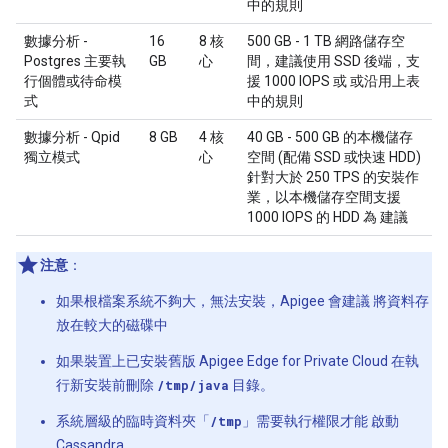
中的規則
數據分析 -
16
8 核
500 GB - 1 TB 網路儲存空
Postgres 主要執
GB
心
間，建議使用 SSD 後端，支
行個體或待命模
援 1000 IOPS 或 或沿用上表
式
中的規則
數據分析 - Qpid
8 GB
4 核
40 GB - 500 GB 的本機儲存
獨立模式
心
空間 (配備 SSD 或快速 HDD)
針對大於 250 TPS 的安裝作
業，以本機儲存空間支援
1000 IOPS 的 HDD 為 建議
注意
：
如果根檔案系統不夠大，無法安裝，Apigee 會建議 將資料存
放在較大的磁碟中
如果裝置上已安裝舊版 Apigee Edge for Private Cloud 在執
行新安裝前刪除
/tmp/java
目錄。
系統層級的臨時資料夾「
/tmp
」需要執行權限才能 啟動
Cassandra