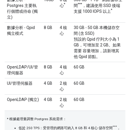
*
***
Postgres 主要執
心
間
，建議使用 SSD 後端
*
行個體或待命 (獨
支援 1000 IOPS 以上
立)
數據分析 - Qpid
8 GB
4 核
30 GB - 50 GB 本機儲存空
獨立模式
心
間 (含 SSD)
預設的 Qpid 佇列大小為 1
GB，可增加至 2 GB。如果
需要 容量增加，請新增其
他 Qpid 節點。
OpenLDAP/UI/管
8 GB
4 核
60 GB
理伺服器
心
UI/管理伺服器
4 GB
2 核
60 GB
心
OpenLDAP (獨立)
4 GB
2 核
60 GB
心
* 根據處理量調整 Postgres 系統需求：
***
低於 250 TPS：受管理的網路可納入 8 GB 和 4 核心 儲存空間
，