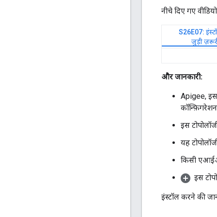
नीचे दिए गए वीडियो 
S26E07: इंस्ट
जुड़ी ज़रूरी
और जानकारी:
Apigee, इस ट
कॉन्फ़िगरेशन 
इस टोपोलॉजी 
यह टोपोलॉजी,
किसी एआईओ क
इस टोपो
इंस्टॉल करने की जान