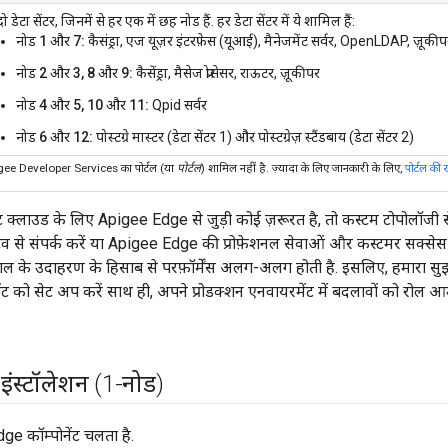
दो डेटा सेंटर, जिनमें से हर एक में छह नोड हैं. हर डेटा सेंटर में ये शामिल हैं:
नोड 1 और 7:
कैसंड्रा, एज यूज़र इंटरफ़ेस (यूआई), मैनेजमेंट सर्वर, OpenLDAP, ज़ूकीप
नोड 2 और 3, 8 और 9:
कैसेंड्रा, मैसेज प्रोसेसर, राऊटर, ज़ूकीपर
नोड 4 और 5, 10 और 11:
Qpid सर्वर
नोड 6 और 12:
पोस्टग्रे मास्टर (डेटा सेंटर 1) और पोस्टग्रेज़ स्टैंडबाय (डेटा सेंटर 2)
Apigee Developer Services का पोर्टल (या
पोर्टल
) शामिल नहीं है. ज़्यादा के लिए जानकारी के लिए,
पोर्टल की
क्लाउड के लिए Apigee Edge से जुड़ी कोई ज़रूरत है, तो कस्टम टोपोलॉजी से ज
ंटेटिव से संपर्क करें या Apigee Edge की प्रोफ़ेशनल सेवाओं और कस्टमर सक्सेस
तेमाल के उदाहरण के हिसाब से परफ़ॉर्मेंस अलग-अलग होती है. इसलिए, हमारा 
मेंट को सेट अप करें साथ ही, अपने प्रोडक्शन एनवायरमेंट में बदलावों को रोल आ
स्टॉलेशन (1-नोड)
e कॉम्पोनेंट चलता है.