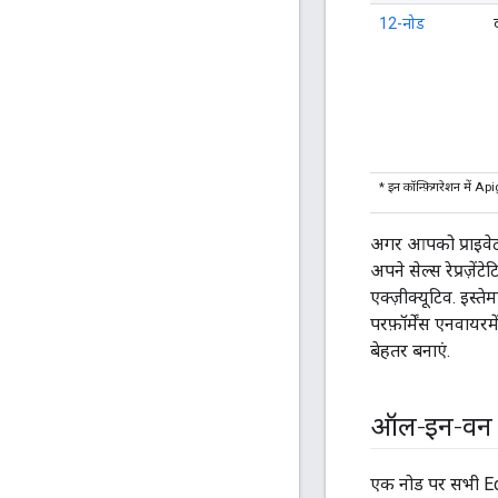
12-नोड
* इन कॉन्फ़िगरेशन में 
अगर आपको प्राइवेट 
अपने सेल्स रेप्रज़े
एक्ज़ीक्यूटिव. इस्
परफ़ॉर्मेंस एनवायर
बेहतर बनाएं.
ऑल-इन-वन इं
एक नोड पर सभी Edg