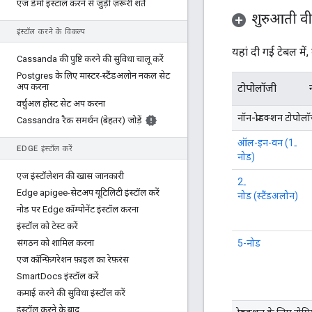
एज डेमो इंस्टॉल करने से जुड़ी ज़रूरी शर्तें
शुरुआती वी
इंस्टॉल करने के विकल्प
यहां दी गई टेबल मे
Cassanda की पुष्टि करने की सुविधा चालू करें
Postgres के लिए मास्टर-स्टैंडअलोन नकल सेट
अप करना
टोपोलॉजी
वर्चुअल होस्ट सेट अप करना
नॉन-प्रोडक्शन टोपोल
Cassandra रैक समर्थन (बेहतर) जोड़ें
ऑल-इन-वन (1‐
EDGE इंस्टॉल करें
नोड)
एज इंस्टॉलेशन की खास जानकारी
2‐
Edge apigee-सेटअप यूटिलिटी इंस्टॉल करें
नोड (स्टैंडअलोन)
नोड पर Edge कॉम्पोनेंट इंस्टॉल करना
इंस्टॉल को टेस्ट करें
संगठन को शामिल करना
5-नोड
एज कॉन्फ़िगरेशन फ़ाइल का रेफ़रंस
Smart
Docs इंस्टॉल करें
कमाई करने की सुविधा इंस्टॉल करें
इंस्टॉल करने के बाद