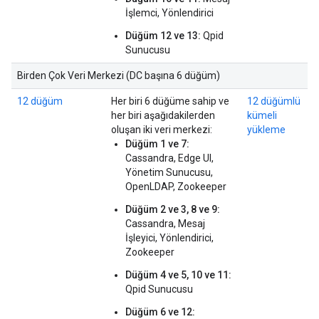
İşlemci, Yönlendirici
Düğüm 12 ve 13:
Qpid
Sunucusu
Birden Çok Veri Merkezi (DC başına 6 düğüm)
12 düğüm
Her biri 6 düğüme sahip ve
12 düğümlü
her biri aşağıdakilerden
kümeli
oluşan iki veri merkezi:
yükleme
Düğüm 1 ve 7:
Cassandra, Edge UI,
Yönetim Sunucusu,
OpenLDAP, Zookeeper
Düğüm 2 ve 3, 8 ve 9:
Cassandra, Mesaj
İşleyici, Yönlendirici,
Zookeeper
Düğüm 4 ve 5, 10 ve 11:
Qpid Sunucusu
Düğüm 6 ve 12: