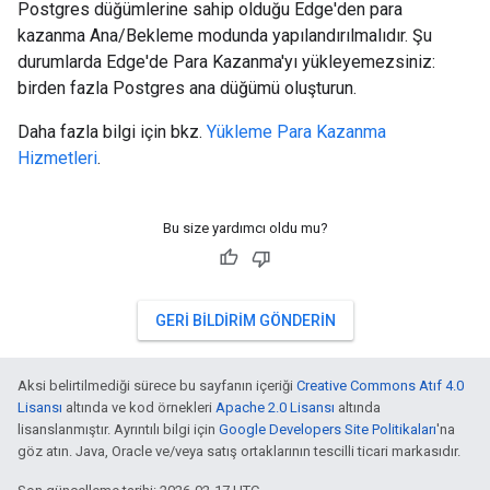
Postgres düğümlerine sahip olduğu Edge'den para
kazanma Ana/Bekleme modunda yapılandırılmalıdır. Şu
durumlarda Edge'de Para Kazanma'yı yükleyemezsiniz:
birden fazla Postgres ana düğümü oluşturun.
Daha fazla bilgi için bkz.
Yükleme Para Kazanma
Hizmetleri
.
Bu size yardımcı oldu mu?
GERI BILDIRIM GÖNDERIN
Aksi belirtilmediği sürece bu sayfanın içeriği
Creative Commons Atıf 4.0
Lisansı
altında ve kod örnekleri
Apache 2.0 Lisansı
altında
lisanslanmıştır. Ayrıntılı bilgi için
Google Developers Site Politikaları
'na
göz atın. Java, Oracle ve/veya satış ortaklarının tescilli ticari markasıdır.