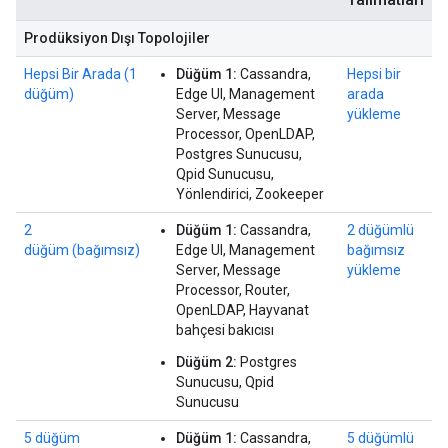
Prodüksiyon Dışı Topolojiler
Hepsi Bir Arada (1
Düğüm 1:
Cassandra,
Hepsi bir
düğüm)
Edge UI, Management
arada
Server, Message
yükleme
Processor, OpenLDAP,
Postgres Sunucusu,
Qpid Sunucusu,
Yönlendirici, Zookeeper
2
Düğüm 1:
Cassandra,
2 düğümlü
düğüm (bağımsız)
Edge UI, Management
bağımsız
Server, Message
yükleme
Processor, Router,
OpenLDAP, Hayvanat
bahçesi bakıcısı
Düğüm 2:
Postgres
Sunucusu, Qpid
Sunucusu
5 düğüm
Düğüm 1:
Cassandra,
5 düğümlü