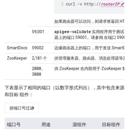
curl -v http://
routerIP
:
如果路由器可以访问，则请求将返回 HTTP 
apigee-validate
59,001
实用程序用于测试 E
器上的端口 59001。请参阅 在端口 59001
SmartDocs
59002
边缘路由器上的端口，用于发送 SmartDo
ZooKeeper
2,181 个
供管理服务器、路由器、消息处理器等其
2888、
供 ZooKeeper 在内部用于 ZooKeeper
3888
下表显示了相同的端口（以数字形式列出），其中包含来源
和目标 组件：
按端口号过滤
端口号
用途
源组件
目标组件