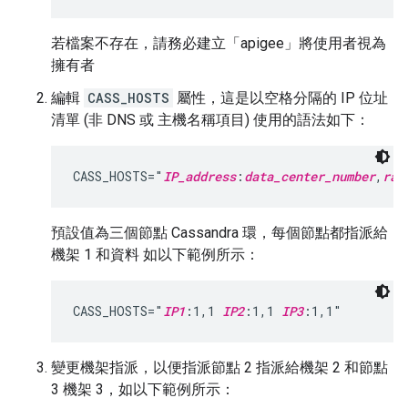
若檔案不存在，請務必建立「apigee」將使用者視為
擁有者
編輯
CASS_HOSTS
屬性，這是以空格分隔的 IP 位址
清單 (非 DNS 或 主機名稱項目) 使用的語法如下：
CASS_HOSTS="
IP_address
:
data_center_number
,
rac
預設值為三個節點 Cassandra 環，每個節點都指派給
機架 1 和資料 如以下範例所示：
CASS_HOSTS="
IP1
:1,1 
IP2
:1,1 
IP3
:1,1"
變更機架指派，以便指派節點 2 指派給機架 2 和節點
3 機架 3，如以下範例所示：