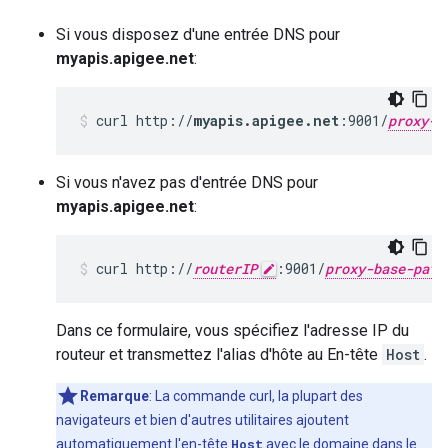
Si vous disposez d'une entrée DNS pour
myapis.apigee.net
:
curl http://
myapis.apigee.net
:9001/
proxy-b
Si vous n'avez pas d'entrée DNS pour
myapis.apigee.net
:
curl http://
routerIP
:9001/
proxy-base-path
Dans ce formulaire, vous spécifiez l'adresse IP du
routeur et transmettez l'alias d'hôte au En-tête
Host
.
Remarque
: La commande curl, la plupart des
navigateurs et bien d'autres utilitaires ajoutent
automatiquement l'en-tête
Host
avec le domaine dans le