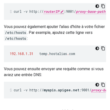
curl -v http://
routerIP
:9001/
proxy-base-path
Vous pouvez également ajouter l'alias d'hôte à votre fichier
/etc/hosts
. Par exemple, ajoutez cette ligne vers
/etc/hosts
:
192.168.1.31
temp
.
hostalias
.
com
Vous pouvez ensuite envoyer une requête comme si vous
aviez une entrée DNS:
curl -v http://
myapis.apigee.net
:9001/
proxy-bas