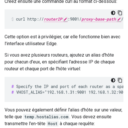
Créez ensuite une commande curl au format ci-dessous:
curl http://
routerIP
:9001/
proxy-base-path
/
re
Cette option est à privilégier, car elle fonctionne bien avec
l'interface utilisateur Edge.
Si vous avez plusieurs routeurs, ajoutez un alias d'hôte
pour chacun d'eux, en spécifiant l'adresse IP de chaque
routeur et chaque port de l'hôte virtuel:
#
#
 VHOST_ALIAS="192.168.1.31:9001 192.168.1.32:9001
Vous pouvez également définir l'alias d'hôte sur une valeur,
telle que
temp.hostalias.com
. Vous devez ensuite
transmettre l'en-tête
Host
à chaque requête: