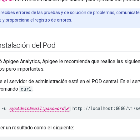
i recibes errores de las pruebas y de solución de problemas, comunícate
e
y proporciona el registro de errores.
instalación del Pod
ó Apigee Analytics, Apigee le recomienda que realice las sigui
os pero importantes:
ue el servidor de administración esté en el POD central. En el ser
 comando
curl
:
 -u 
sysAdminEmail:password
 http://localhost:8080/v1/s
er un resultado como el siguiente: