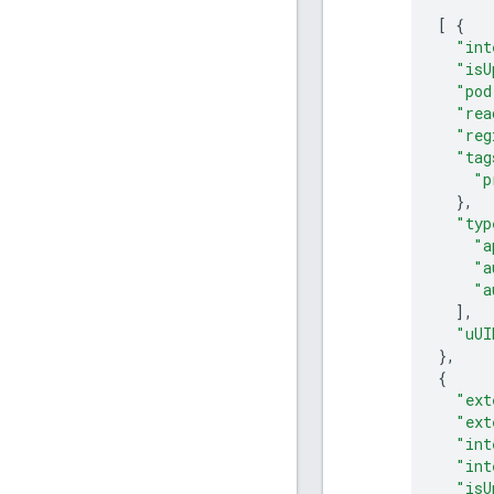
[
{
"int
"isU
"pod
"rea
"reg
"tag
"p
},
"typ
"a
"a
"a
],
"uUI
},
{
"ext
"ext
"int
"int
"isU