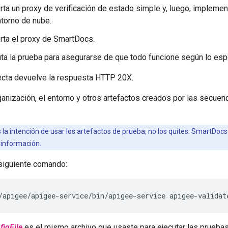
ta un proxy de verificación de estado simple y, luego, implement
ntorno de nube.
rta el proxy de SmartDocs.
uta la prueba para asegurarse de que todo funcione según lo esp
ecta devuelve la respuesta HTTP 20X.
rganización, el entorno y otros artefactos creados por las secu
s la intención de usar los artefactos de prueba, no los quites. SmartDoc
información.
 siguiente comando:
/apigee/apigee-service/bin/apigee-service apigee-validat
figFile
es el mismo archivo que usaste para ejecutar las pruebas