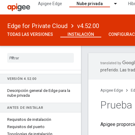
Apigee Edge
Nube privada
Híb
Edge for Private Cloud
v4.52.00
TODAS LAS VERSIONES
INSTALACIÓN
CONFIGURAC
preferido. Las tra
VERSIÓN 4
.
52
.
00
Apigee Edge
Ed
Descripción general de Edge para la
nube privada
Prueba 
ANTES DE INSTALAR
Requisitos de instalación
Apigee proporci
Requisitos del puerto
Topologías de instalación