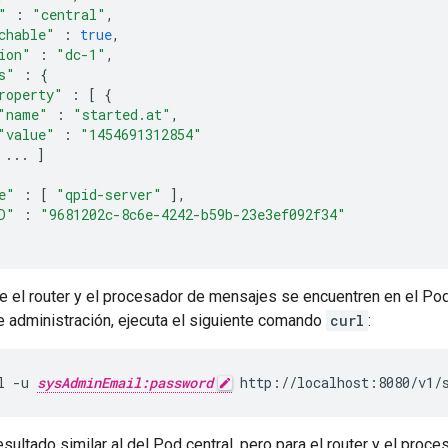
"
:
"central"
,
chable"
:
true
,
ion"
:
"dc-1"
,
s"
:
{
roperty"
:
[
{
"name"
:
"started.at"
,
"value"
:
"1454691312854"
...
]
e"
:
[
"qpid-server"
],
D"
:
"9681202c-8c6e-4242-b59b-23e3ef092f34"
ue el router y el procesador de mensajes se encuentren en el Pod 
e administración, ejecuta el siguiente comando
curl
:
l -u 
sysAdminEmail:password
 http://localhost:8080/v1/
esultado similar al del Pod central, pero para el router y el proc