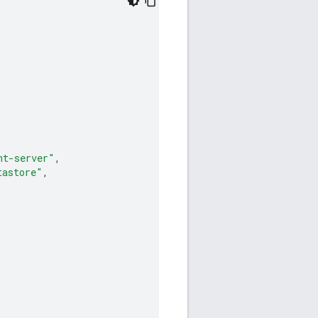
nt-server"
,
tastore"
,