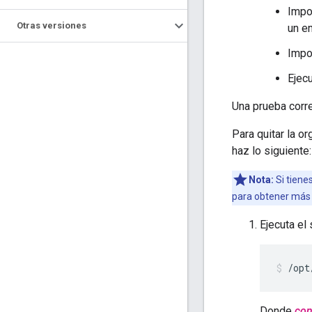
Impor
Otras versiones
un e
Impo
Ejec
Una prueba corr
Para quitar la o
haz lo siguiente:
Nota:
Si tiene
para obtener más 
Ejecuta el
/opt
Donde
con