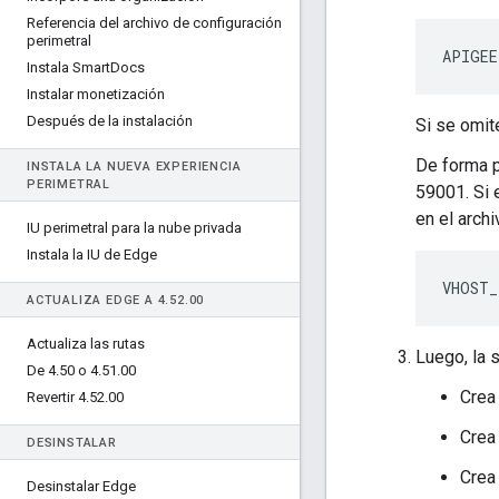
Referencia del archivo de configuración
perimetral
APIGEE
Instala Smart
Docs
Instalar monetización
Después de la instalación
Si se omite
De forma p
INSTALA LA NUEVA EXPERIENCIA
PERIMETRAL
59001. Si e
en el archi
IU perimetral para la nube privada
Instala la IU de Edge
VHOST_
ACTUALIZA EDGE A 4
.
52
.
00
Actualiza las rutas
Luego, la 
De 4
.
50 o 4
.
51
.
00
Crea 
Revertir 4
.
52
.
00
Crea
DESINSTALAR
Crea 
Desinstalar Edge