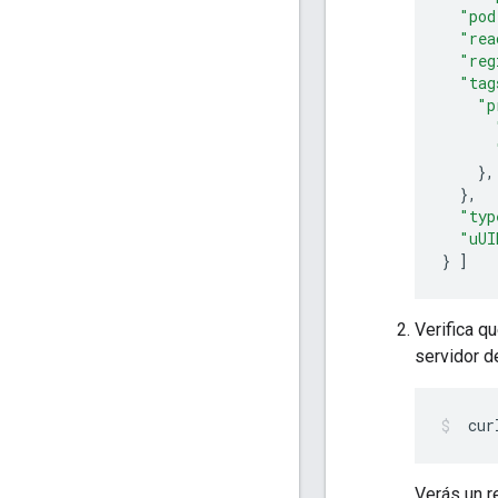
"pod
"rea
"reg
"tag
"p
},
},
"typ
"uUI
}
]
Verifica q
servidor d
 cur
Verás un r