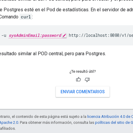
ue Postgres esté en el Pod de estadísticas. En el servidor de adm
 Comando
curl
:
 -u 
sysAdminEmail:password
 http://localhost:8080/v1/s
esultado similar al POD central, pero para Postgres.
¿Te resultó útil?
ENVIAR COMENTARIOS
trario, el contenido de esta página está sujeto a la
licencia Atribución 4.0 d
 Apache 2.0
. Para obtener más información, consulta las
políticas del sitio de
afiliados.