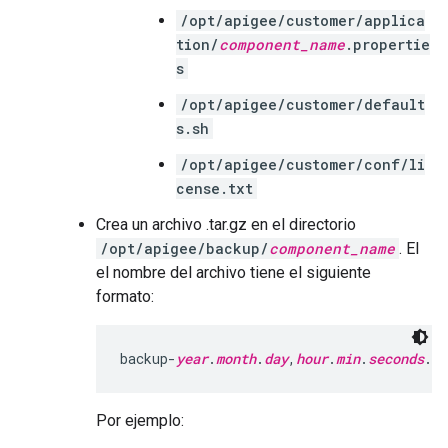
/opt/apigee/customer/applica
tion/
component_name
.propertie
s
/opt/apigee/customer/default
s.sh
/opt/apigee/customer/conf/li
cense.txt
Crea un archivo .tar.gz en el directorio
/opt/apigee/backup/
component_name
. El
el nombre del archivo tiene el siguiente
formato:
backup-
year
.
month
.
day
,
hour
.
min
.
seconds
.ta
Por ejemplo: