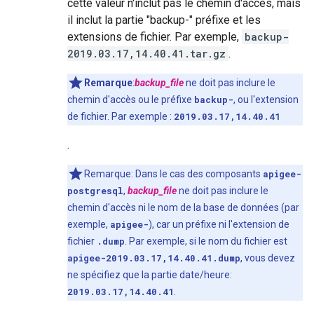
cette valeur n'inclut pas le chemin d'accès, mais
il inclut la partie "backup-" préfixe et les
extensions de fichier. Par exemple,
backup-
2019.03.17,14.40.41.tar.gz
.
Remarque
:
backup_file
ne doit pas inclure le
chemin d'accès ou le préfixe
backup-
, ou l'extension
de fichier. Par exemple :
2019.03.17,14.40.41
.
Remarque: Dans le cas des composants
apigee-
postgresql
,
backup_file
ne doit pas inclure le
chemin d'accès ni le nom de la base de données (par
exemple,
apigee-
), car un préfixe ni l'extension de
fichier
.dump
. Par exemple, si le nom du fichier est
apigee-2019.03.17,14.40.41.dump
, vous devez
ne spécifiez que la partie date/heure:
2019.03.17,14.40.41
.