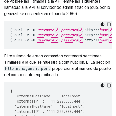
de Apigee las llamadas a la API, emite las siguientes
llamadas a la API al servidor de administración (que, por lo
general, se encuentra en el puerto 8080):
curl -v -u 
username
:
password
 http://
host
:
curl -v -u 
username
:
password
 http://
host
:
curl -v -u 
username
:
password
 http://
host
:
El resultado de estos comandos contendrá secciones
similares a la que se muestra a continuación. El La sección
http.management.port
proporciona el número de puerto
del componente especificado.
{
"externalHostName"
:
"localhost"
,
"externalIP"
:
"111.222.333.444"
,
"internalHostName"
:
"localhost"
,
"internalIP"
:
"111.222.333.444"
,