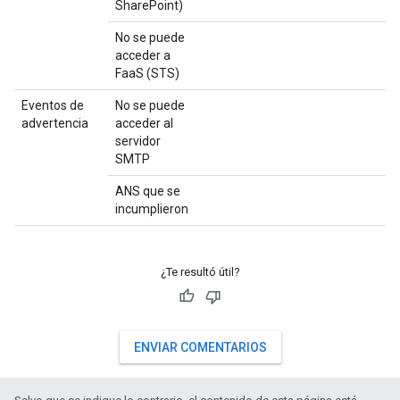
SharePoint)
No se puede
acceder a
FaaS (STS)
Eventos de
No se puede
advertencia
acceder al
servidor
SMTP
ANS que se
incumplieron
¿Te resultó útil?
ENVIAR COMENTARIOS