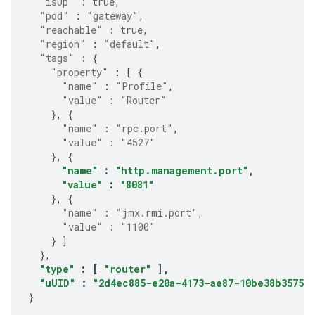
"isUp"
:
true
,
"pod"
:
"gateway"
,
"reachable"
:
true
,
"region"
:
"default"
,
"tags"
:
{
"property"
:
[
{
"name"
:
"Profile"
,
"value"
:
"Router"
},
{
"name"
:
"rpc.port"
,
"value"
:
"4527"
},
{
"name"
:
"http.management.port"
,
"value"
:
"8081"
},
{
"name"
:
"jmx.rmi.port"
,
"value"
:
"1100"
}
]
},
"type"
:
[
"router"
],
"uUID"
:
"2d4ec885-e20a-4173-ae87-10be38b35750"
}