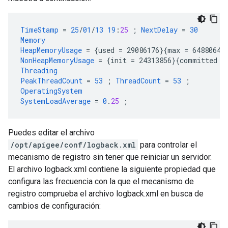
TimeStamp
=
25
/
01
/
13
19
:
25
;
NextDelay
=
30
Memory
HeapMemoryUsage
=
{
used
=
29086176
}{
max
=
64880640
NonHeapMemoryUsage
=
{
init
=
24313856
}{
committed
=
Threading
PeakThreadCount
=
53
;
ThreadCount
=
53
;
OperatingSystem
SystemLoadAverage
=
0
.
25
;
Puedes editar el archivo
/opt/apigee/conf/logback.xml
para controlar el
mecanismo de registro sin tener que reiniciar un servidor.
El archivo logback.xml contiene la siguiente propiedad que
configura las frecuencia con la que el mecanismo de
registro comprueba el archivo logback.xml en busca de
cambios de configuración: