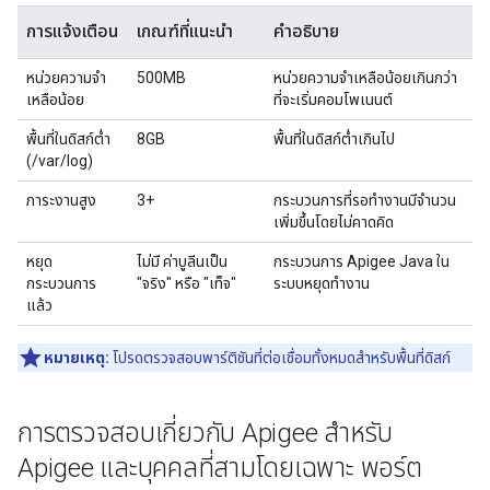
การแจ้งเตือน
เกณฑ์ที่แนะนำ
คำอธิบาย
หน่วยความจำ
500MB
หน่วยความจำเหลือน้อยเกินกว่า
เหลือน้อย
ที่จะเริ่มคอมโพเนนต์
พื้นที่ในดิสก์ต่ำ
8GB
พื้นที่ในดิสก์ต่ำเกินไป
(/var/log)
ภาระงานสูง
3+
กระบวนการที่รอทำงานมีจำนวน
เพิ่มขึ้นโดยไม่คาดคิด
หยุด
ไม่มี ค่าบูลีนเป็น
กระบวนการ Apigee Java ใน
กระบวนการ
"จริง" หรือ "เท็จ"
ระบบหยุดทำงาน
แล้ว
หมายเหตุ:
โปรดตรวจสอบพาร์ติชันที่ต่อเชื่อมทั้งหมดสำหรับพื้นที่ดิสก์
การตรวจสอบเกี่ยวกับ Apigee สำหรับ
Apigee และบุคคลที่สามโดยเฉพาะ พอร์ต