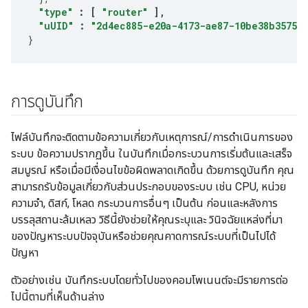
"type"
:
[
"router"
],
"uUID"
:
"2d4ec885-e20a-4173-ae87-10be38b35750"
}
การดูบันทึก
ไฟล์บันทึกจะติดตามข้อความเกี่ยวกับเหตุการณ์/การดำเนินการของ
ระบบ ข้อความปรากฏขึ้น ในบันทึกเมื่อกระบวนการเริ่มต้นและเสร็จ
สมบูรณ์ หรือเมื่อมีเงื่อนไขข้อผิดพลาดเกิดขึ้น ด้วยการดูบันทึก คุณ
สามารถรับข้อมูลเกี่ยวกับส่วนประกอบของระบบ เช่น CPU, หน่วย
ความจำ, ดิสก์, โหลด กระบวนการอื่นๆ เป็นต้น ก่อนและหลังการ
บรรลุสถานะล้มเหลว วิธีนี้ยังช่วยให้คุณระบุและ วินิจฉัยแหล่งที่มา
ของปัญหาระบบปัจจุบันหรือช่วยคุณคาดการณ์ระบบที่เป็นไปได้
ปัญหา
ตัวอย่างเช่น บันทึกระบบโดยทั่วไปของคอมโพเนนต์จะมีรายการต่อ
ไปนี้ตามที่เห็นด้านล่าง