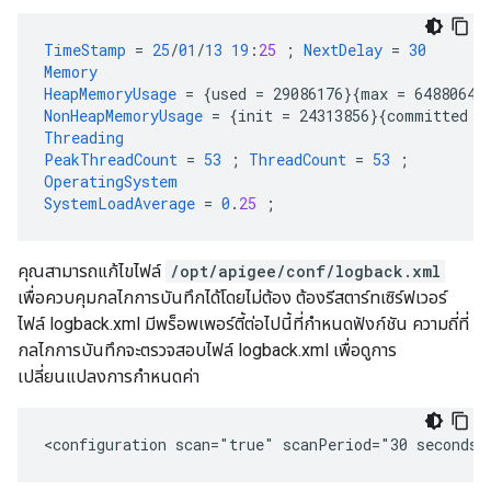
TimeStamp
=
25
/
01
/
13
19
:
25
;
NextDelay
=
30
Memory
HeapMemoryUsage
=
{
used
=
29086176
}{
max
=
64880640
NonHeapMemoryUsage
=
{
init
=
24313856
}{
committed
=
Threading
PeakThreadCount
=
53
;
ThreadCount
=
53
;
OperatingSystem
SystemLoadAverage
=
0
.
25
;
คุณสามารถแก้ไขไฟล์
/opt/apigee/conf/logback.xml
เพื่อควบคุมกลไกการบันทึกได้โดยไม่ต้อง ต้องรีสตาร์ทเซิร์ฟเวอร์
ไฟล์ logback.xml มีพร็อพเพอร์ตี้ต่อไปนี้ที่กำหนดฟังก์ชัน ความถี่ที่
กลไกการบันทึกจะตรวจสอบไฟล์ logback.xml เพื่อดูการ
เปลี่ยนแปลงการกำหนดค่า
<configuration scan="true" scanPeriod="30 seconds"