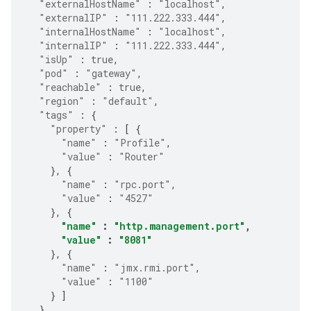
"externalHostName"
:
"localhost"
,
"externalIP"
:
"111.222.333.444"
,
"internalHostName"
:
"localhost"
,
"internalIP"
:
"111.222.333.444"
,
"isUp"
:
true
,
"pod"
:
"gateway"
,
"reachable"
:
true
,
"region"
:
"default"
,
"tags"
:
{
"property"
:
[
{
"name"
:
"Profile"
,
"value"
:
"Router"
},
{
"name"
:
"rpc.port"
,
"value"
:
"4527"
},
{
"name"
:
"http.management.port"
,
"value"
:
"8081"
},
{
"name"
:
"jmx.rmi.port"
,
"value"
:
"1100"
}
]
},