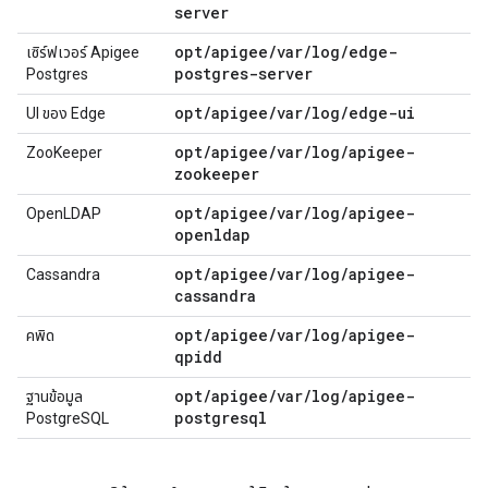
server
opt/apigee/var/log/edge-
เซิร์ฟเวอร์ Apigee
postgres-server
Postgres
opt/apigee/var/log/edge-ui
UI ของ Edge
opt/apigee/var/log/apigee-
ZooKeeper
zookeeper
opt/apigee/var/log/apigee-
OpenLDAP
openldap
opt/apigee/var/log/apigee-
Cassandra
cassandra
opt/apigee/var/log/apigee-
คพิด
qpidd
opt/apigee/var/log/apigee-
ฐานข้อมูล
postgresql
PostgreSQL