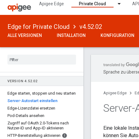
Apigee Edge
Private Cloud
API
Edge for Private Cloud
v4.52.02
ALLE VERSIONEN
INSTALLATION
KONFIGURATION
Sprache zu überse
VERSION 4
.
52
.
02
Apigee Edge
Ed
Edge starten
,
stoppen und neu starten
Server-Autostart einstellen
Server-A
Edge-Lizenzdatei ersetzen
Pod-Details ansehen
Zugriff auf OAuth 2
.
0-Tokens nach
Eine lokale Inst
Nutzer-ID und App-ID aktivieren
können Sie Autos
HTTP-Bereitstellung aktivieren