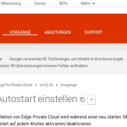
-Monitoring
Sense
APIs
Mehr
VORGÄNGE
ANLEITUNGEN
SUPPORT
Google verwendet KI-Technologie, um Inhalte in Ihre bevorzugte
tzen. KI-Übersetzungen können Fehler enthalten.
ge for Private Cloud
v4.52.02
Vorgänge
utostart einstellen
allation von Edge Private Cloud wird während einer neu starten. 
tart auf jedem Knoten aktivieren/deaktivieren.