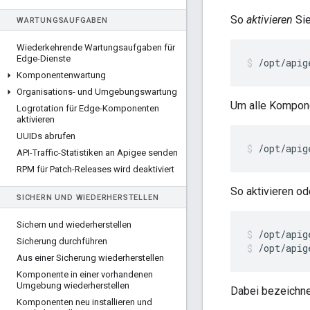
So
aktivieren
Sie
WARTUNGSAUFGABEN
Wiederkehrende Wartungsaufgaben für
Edge-Dienste
/opt/apig
Komponentenwartung
Organisations- und Umgebungswartung
Um alle Kompon
Logrotation für Edge-Komponenten
aktivieren
UUIDs abrufen
/opt/apig
API-Traffic-Statistiken an Apigee senden
RPM für Patch-Releases wird deaktiviert
So aktivieren o
SICHERN UND WIEDERHERSTELLEN
Sichern und wiederherstellen
/opt/apig
Sicherung durchführen
/opt/apig
Aus einer Sicherung wiederherstellen
Komponente in einer vorhandenen
Umgebung wiederherstellen
Dabei bezeichn
Komponenten neu installieren und