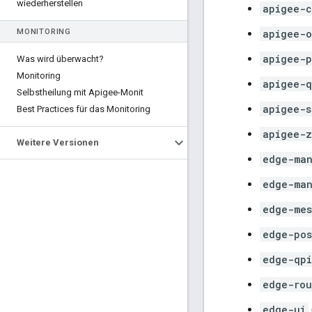
wiederherstellen
apigee-c
MONITORING
apigee-o
apigee-p
Was wird überwacht?
Monitoring
apigee-q
Selbstheilung mit Apigee-Monit
apigee-s
Best Practices für das Monitoring
apigee-z
Weitere Versionen
edge-man
edge-ma
edge-mes
edge-pos
edge-qpi
edge-rou
edge-ui