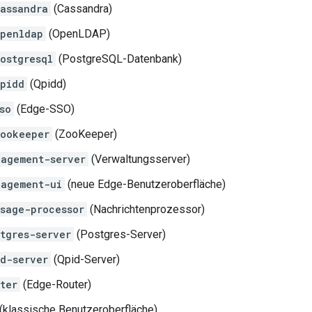
assandra
(Cassandra)
penldap
(OpenLDAP)
ostgresql
(PostgreSQL-Datenbank)
pidd
(Qpidd)
so
(Edge-SSO)
ookeeper
(ZooKeeper)
agement-server
(Verwaltungsserver)
nagement-ui
(neue Edge-Benutzeroberfläche)
sage-processor
(Nachrichtenprozessor)
tgres-server
(Postgres-Server)
d-server
(Qpid-Server)
ter
(Edge-Router)
(klassische Benutzeroberfläche)