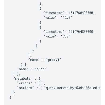
                },

                {

                  "timestamp": 1514768400000,

                  "value": "12.0"

                },

                {

                  "timestamp": 1514764800000,

                  "value": "7.0"

                }

              ]

            }

          ],

          "name" : "proxy1"

      } ],

    "name" : "prod"

  } ],

  "metaData" : {

    "errors" : [ ],

    "notices" : [ "query served by:53dab80c-e811-4
  }

}