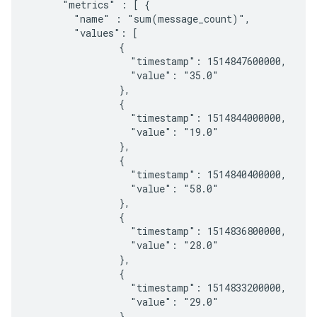
      "metrics" : [ {

        "name" : "sum(message_count)",

        "values": [

                {

                  "timestamp": 1514847600000,

                  "value": "35.0"

                },

                {

                  "timestamp": 1514844000000,

                  "value": "19.0"

                },

                {

                  "timestamp": 1514840400000,

                  "value": "58.0"

                },

                {

                  "timestamp": 1514836800000,

                  "value": "28.0"

                },

                {

                  "timestamp": 1514833200000,

                  "value": "29.0"

                },
