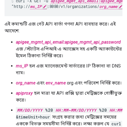
curl -X GET -u 
apigee_mgmt_api_email:apigee_mgmt
"http://
ms_IP
:8080/v1/organizations/
org_name
/
এই কমান্ডটি এজ গেট API বার্তা গণনা API ব্যবহার করে। এই
আদেশে:
apigee_mgmt_api_email:apigee_mgmt_api_password
এজ /স্ট্যাটস এপিআই-এ অ্যাক্সেস সহ একটি অ্যাকাউন্টের
ইমেল ঠিকানা নির্দিষ্ট করে।
ms_IP
হল এজ ম্যানেজমেন্ট সার্ভারের IP ঠিকানা বা DNS
নাম।
org_name
এবং
env_name
org এবং পরিবেশ নির্দিষ্ট করে।
apiproxy
হল মাত্রা যা API প্রক্সি দ্বারা মেট্রিক্সকে গোষ্ঠীভুক্ত
করে।
MM/DD/YYYY
%20
HH:MM~MM/DD/YYYY
%20
HH:MM
&timeUnit=hour
সংগ্রহ করার জন্য মেট্রিক্সের সময়ের
এককে বিভক্ত সময়সীমা নির্দিষ্ট করে। লক্ষ্য করুন যে
curl