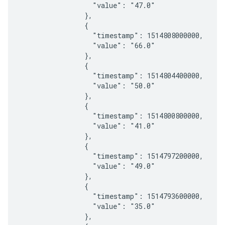
                  "value": "47.0"

                },

                {

                  "timestamp": 1514808000000,

                  "value": "66.0"

                },

                {

                  "timestamp": 1514804400000,

                  "value": "50.0"

                },

                {

                  "timestamp": 1514800800000,

                  "value": "41.0"

                },

                {

                  "timestamp": 1514797200000,

                  "value": "49.0"

                },

                {

                  "timestamp": 1514793600000,

                  "value": "35.0"

                },
