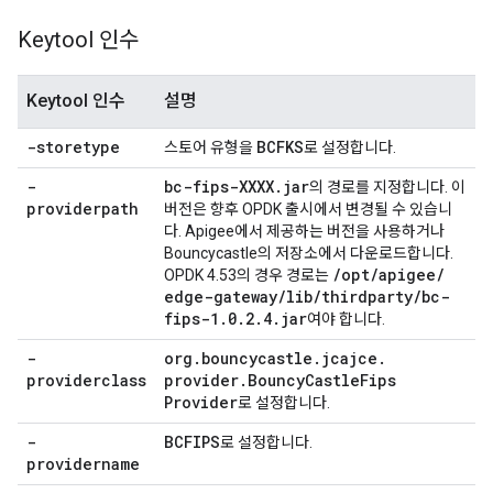
Keytool 인수
Keytool 인수
설명
-storetype
BCFKS
스토어 유형을
로 설정합니다.
-
bc-fips-XXXX
.
jar
의 경로를 지정합니다. 이
providerpath
버전은 향후 OPDK 출시에서 변경될 수 있습니
다. Apigee에서 제공하는 버전을 사용하거나
Bouncycastle의 저장소에서 다운로드합니다.
/
opt
/
apigee
/
OPDK 4.53의 경우 경로는
edge-gateway
/
lib
/
thirdparty
/
bc-
fips-1
.
0
.
2
.
4
.
jar
여야 합니다.
-
org
.
bouncycastle
.
jcajce
.
providerclass
provider
.
Bouncy
Castle
Fips
Provider
로 설정합니다.
-
BCFIPS
로 설정합니다.
providername