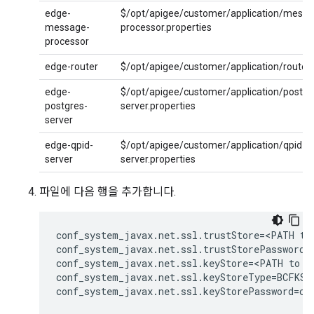
edge-
$/opt/apigee/customer/application/messa
message-
processor.properties
processor
edge-router
$/opt/apigee/customer/application/router.
edge-
$/opt/apigee/customer/application/postgr
postgres-
server.properties
server
edge-qpid-
$/opt/apigee/customer/application/qpid-
server
server.properties
파일에 다음 행을 추가합니다.
conf_system_javax.net.ssl.trustStore=<PATH to 
conf_system_javax.net.ssl.trustStorePassword=c
conf_system_javax.net.ssl.keyStore=<PATH to bc
conf_system_javax.net.ssl.keyStoreType=BCFKS

conf_system_javax.net.ssl.keyStorePassword=ch