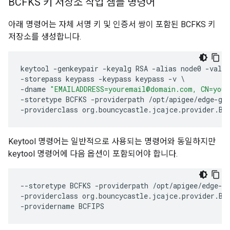
BCFKS 키 저장소 작업 샘플 명령어
아래 명령어는 자체 서명 키 및 인증서 쌍이 포함된 BCFKS 키
저장소를 생성합니다.
keytool
-
genkeypair
-
keyalg
RSA
-
alias
node0
-
valid
-
storepass
keypass
-
keypass
keypass
-
v
-
dname
"EMAILADDRESS=youremail@domain.com, CN=your
-
storetype
BCFKS
-
providerpath
/
opt
/
apigee
/
edge
-
ga
-
providerclass
org
.
bouncycastle
.
jcajce
.
provider
.
Bo
Keytool 명령어는 일반적으로 사용되는 명령어와 동일하지만
keytool 명령어에 다음 옵션이 포함되어야 합니다.
--
storetype
BCFKS
-
providerpath
/
opt
/
apigee
/
edge
-
g
-
providerclass
org
.
bouncycastle
.
jcajce
.
provider
.
Bo
-
providername
BCFIPS