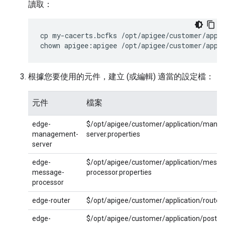
讀取：
cp my-cacerts.bcfks /opt/apigee/customer/appli
chown apigee:apigee /opt/apigee/customer/appl
根據您要使用的元件，建立 (或編輯) 適當的設定檔：
元件
檔案
edge-
$/opt/apigee/customer/application/mana
management-
server.properties
server
edge-
$/opt/apigee/customer/application/messa
message-
processor.properties
processor
edge-router
$/opt/apigee/customer/application/router.
edge-
$/opt/apigee/customer/application/postgr