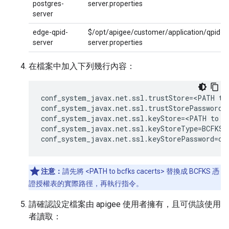
postgres-
server.properties
server
edge-qpid-
$/opt/apigee/customer/application/qpid-
server
server.properties
在檔案中加入下列幾行內容：
conf_system_javax.net.ssl.trustStore=<PATH to 
conf_system_javax.net.ssl.trustStorePassword=c
conf_system_javax.net.ssl.keyStore=<PATH to bc
conf_system_javax.net.ssl.keyStoreType=BCFKS

conf_system_javax.net.ssl.keyStorePassword=ch
注意：
請先將 <PATH to bcfks cacerts> 替換成 BCFKS 憑
證授權表的實際路徑，再執行指令。
請確認設定檔案由 apigee 使用者擁有，且可供該使用
者讀取：