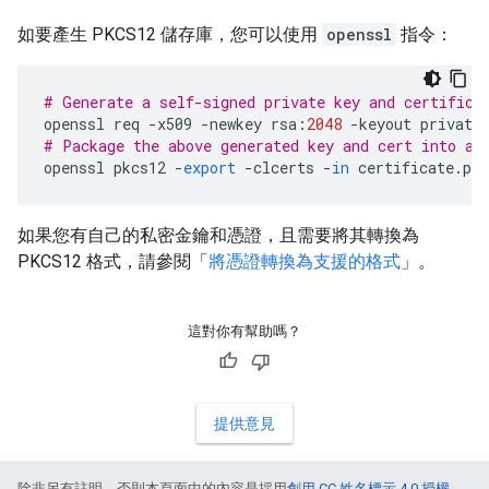
如要產生 PKCS12 儲存庫，您可以使用
openssl
指令：
# Generate a self-signed private key and certifica
openssl
req
-
x509
-
newkey
rsa
:
2048
-
keyout
private
# Package the above generated key and cert into a 
openssl
pkcs12
-
export
-
clcerts
-
in
certificate
.
pe
如果您有自己的私密金鑰和憑證，且需要將其轉換為
PKCS12 格式，請參閱「
將憑證轉換為支援的格式
」。
這對你有幫助嗎？
提供意見
除非另有註明，否則本頁面中的內容是採用
創用 CC 姓名標示 4.0 授權
，