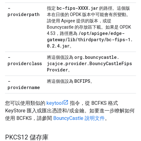
-
bc-fips-XXXX
.
jar
指定
的路徑。這個版
providerpath
本在日後的 OPDK 版本中可能會有所變動。
請使用 Apigee 提供的版本，或從
Bouncycastle 的存放區下載。如果是 OPDK
/
opt
/
apigee
/
edge-
4.53，路徑應為
gateway
/
lib
/
thirdparty
/
bc-fips-1
.
0
.
2
.
4
.
jar
。
-
org
.
bouncycastle
.
將這個值設為
providerclass
jcajce
.
provider
.
Bouncy
Castle
Fips
Provider
。
-
BCFIPS
將這個值設為
。
providername
您可以使用類似的
keytool
指令，從 BCFKS 格式
KeyStore 匯入或匯出憑證和/或金鑰。如要進一步瞭解如何
使用 BCFKS，請參閱
BouncyCastle 說明文件
。
PKCS12 儲存庫