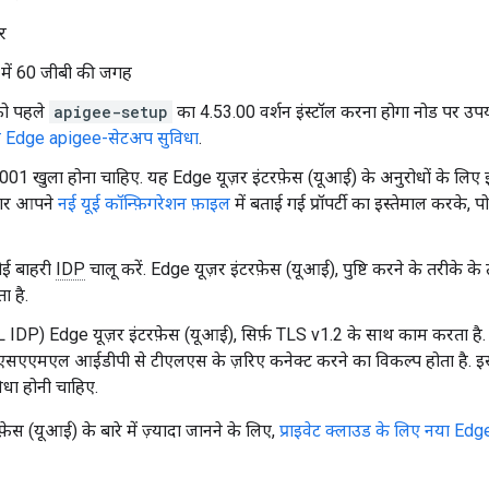
र
 में 60 जीबी की जगह
ो पहले
apigee-setup
का 4.53.00 वर्शन इंस्टॉल करना होगा नोड पर उप
ै Edge apigee-सेटअप सुविधा
.
 3001 खुला होना चाहिए. यह Edge यूज़र इंटरफ़ेस (यूआई) के अनुरोधों के लिए इस
अगर आपने
नई यूई कॉन्फ़िगरेशन फ़ाइल
में बताई गई प्रॉपर्टी का इस्तेमाल करके, पो
ई बाहरी
IDP
चालू करें. Edge यूज़र इंटरफ़ेस (यूआई), पुष्टि करने के तरीक
ा है.
L IDP) Edge यूज़र इंटरफ़ेस (यूआई), सिर्फ़ TLS v1.2 के साथ काम करता ह
सएएमएल आईडीपी से टीएलएस के ज़रिए कनेक्ट करने का विकल्प होता है. 
िधा होनी चाहिए.
़ेस (यूआई) के बारे में ज़्यादा जानने के लिए,
प्राइवेट क्लाउड के लिए नया Ed