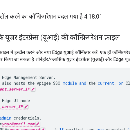
स्टॉल करने का कॉन्फ़िगरेशन बदल गया है 4
.
18
.
01
 यूज़र इंटरफ़ेस (यूआई) की कॉन्फ़िगरेशन फ़ाइल
 फ़ाइल में इंस्टॉल करने और नया Edge यूआई कॉन्फ़िगर करें. एक ही कॉन्फ़िगर
गर किया जा सकता है शोर्नहोर/क्लासिक यूज़र इंटरफ़ेस (यूआई) और Edge यूज़
Edge
Management
Server
.
also
hosts
the
Apigee
SSO
module
and
the
current
,
or
C
ent_server_IP
Edge
UI
node
.
_server_IP
admin
credentials
.
=
your@email.com
NPW
=
your_password
#
If
omitted
,
you
are
prompted
f