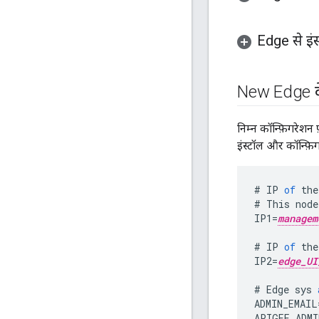
Edge से इं
New Edge के
निम्न कॉन्फ़िगरेशन
इंस्टॉल और कॉन्फ़ि
#
IP
of
the
#
This
node
IP1
=
managem
#
IP
of
the
IP2
=
edge_UI
#
Edge
sys
ADMIN_EMAIL
APIGEE_ADMI