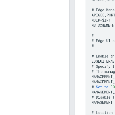
#
Edge
Mana
APIGEE_POR
MSIP
=
$
IP1
MS_SCHEME
=
h
#
#
Edge
UI
c
#
#
Enable
th
EDGEUI_ENAB
#
Specify
I
#
The
manag
MANAGEMENT
MANAGEMENT_
#
Set
to
'O
MANAGEMENT_
#
Disable
T
MANAGEMENT_
#
Location