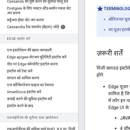
Cassanda की पुष्टि करने की सुविधा चालू करें
Postgres के लिए मास्टर-स्टैंडअलोन नकल सेट
TERMINOLOGY ध
अप करना
ओरिजनल यूज़र
वर्चुअल होस्ट सेट अप करना
Cassandra रैक समर्थन (बेहतर) जोड़ें
नए यूज़र इंटर
EDGE इंस्टॉल करें
एज इंस्टॉलेशन की खास जानकारी
ज़रूरी शर्तें
Edge apigee-सेटअप यूटिलिटी इंस्टॉल करें
नोड पर Edge कॉम्पोनेंट इंस्टॉल करना
निजी क्लाउड इंस्ट
इंस्टॉल को टेस्ट करें
होंगे:
संगठन को शामिल करना
एज कॉन्फ़िगरेशन फ़ाइल का रेफ़रंस
Edge यूज़र इ
Smart
Docs इंस्टॉल करें
शामिल है जि
कमाई करने की सुविधा इंस्टॉल करें
में लॉग इन नह
इंस्टॉल करने के बाद
Edge UI के नो
JAVA
एफ़आईपीएस की सुविधा वाला इंस्टॉलेशन
4 जीब
एफ़आईपीएस की सुविधा वाले RHEL 8
.
X पर
,
निजी