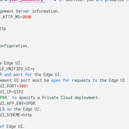
gement
Server
information
.
T_HTTP_MS
=
8080
ttp
onfiguration
.
e
Edge
UI
.
LE_UNIFIED_UI
=
y
P
and
port
for
the
Edge
UI
.
ement
UI
port
must
be
open
for
requests
to
the
Edge
UI
_UI_PORT
=
3001
UI_IP
=
$
IP2
PDK'
to
specify
a
Private
Cloud
deployment
.
UI_APP_ENV
=
OPDK
LS
on
the
Edge
UI
.
UI_SCHEME
=
http
of
Edge
UI
.