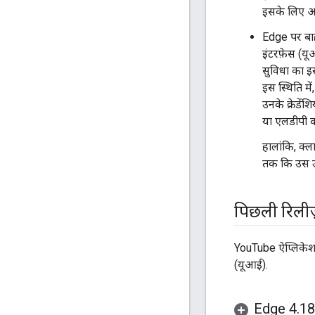
इसके लिए आईड
Edge पर बाहर
इंटरफ़ेस (यू
सुविधा का इस
इस स्थिति में
उनके क्रेडे
या एलडीपी क
हालांकि, क्
तक कि उस उ
पिछली रिलीज़
YouTube ऐप्लिकेशन क
(यूआई).
Edge 4
.
18