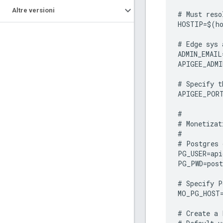
Altre versioni
#
Must
reso
HOSTIP
=
$
(
h
#
Edge
sys
ADMIN_EMAIL
APIGEE_ADMI
#
Specify
t
APIGEE_POR
#
#
Monetizat
#
#
Postgres
PG_USER
=
api
PG_PWD
=
post
#
Specify
P
MO_PG_HOST
#
Create
a