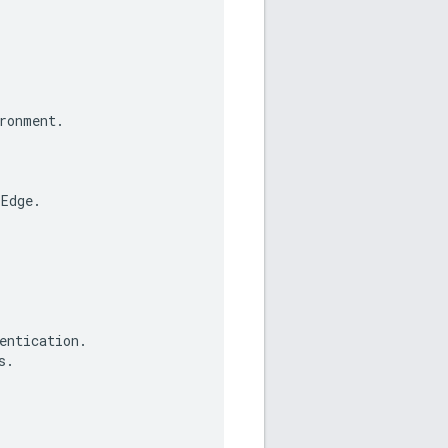
ronment
.
Edge
.
entication
.
s
.