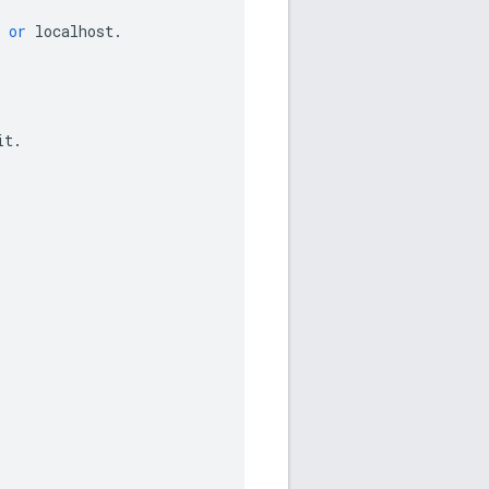
or
localhost
.
it
.