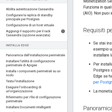
Monetization Se
Funziona in qual
Abilita autenticazione Cassandra
(AIO). Non puoi 
Configurare la replica di standby
principale per Postgres
Configurazione di un host virtuale
Requisiti p
Aggiungi il supporto per il rack
Cassandra (opzione avanzata)
Se stai in
INSTALLA EDGE
esempio un
installare
Panoramica dell'installazione perimetrale
Installare l'utilità di configurazione
Per instal
perimetrale di Apigee
Postgres d
Installa i componenti perimetrali su un
nodo
Edge se ha
Testa l'installazione
per Postg
Eseguire l'onboarding di
La monetiz
un'organizzazione
Riferimento per i file di configurazione
perimetrale
Panoramica 
Installare Documenti intelligenti