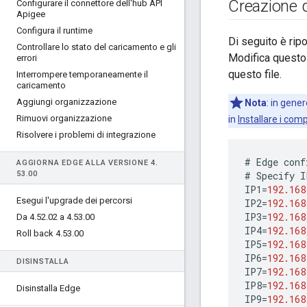
Creazione d
Configurare il connettore dell'hub API
Apigee
Configura il runtime
Di seguito è rip
Controllare lo stato del caricamento e gli
Modifica questo f
errori
questo file.
Interrompere temporaneamente il
caricamento
Aggiungi organizzazione
Nota
: in gene
Rimuovi organizzazione
in
Installare i com
Risolvere i problemi di integrazione
#
Edge
conf
AGGIORNA EDGE ALLA VERSIONE 4
.
53
.
00
#
Specify
I
IP1
=
192.168
Esegui l'upgrade dei percorsi
IP2
=
192.168
IP3
=
192.168
Da 4
.
52
.
02 a 4
.
53
.
00
IP4
=
192.168
Roll back 4
.
53
.
00
IP5
=
192.168
IP6
=
192.168
DISINSTALLA
IP7
=
192.168
IP8
=
192.168
Disinstalla Edge
IP9
=
192.168