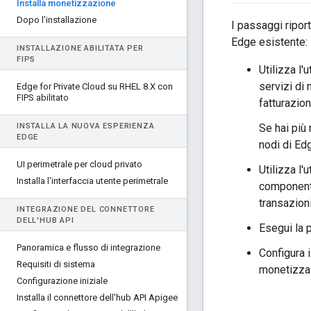
Installa monetizzazione
Dopo l'installazione
I passaggi ripor
Edge esistente:
INSTALLAZIONE ABILITATA PER
FIPS
Utilizza l'u
servizi di 
Edge for Private Cloud su RHEL 8
.
X con
FIPS abilitato
fatturazion
INSTALLA LA NUOVA ESPERIENZA
Se hai più
EDGE
nodi di Ed
UI perimetrale per cloud privato
Utilizza l'u
Installa l'interfaccia utente perimetrale
componenti
transazioni
INTEGRAZIONE DEL CONNETTORE
DELL'HUB API
Esegui la 
Panoramica e flusso di integrazione
Configura 
Requisiti di sistema
monetizzaz
Configurazione iniziale
Installa il connettore dell'hub API Apigee