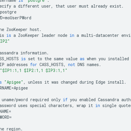
sername
is
"postgre"
.
ecify
a
different
user
,
that
user
must
already
exist
.
postgre
WD
=
moUserPWord
ne
ZooKeeper
host
.
is
is
a
ZooKeeper
leader
node
in
a
multi
-
datacenter
envi
IP2"
assandra
information
.
SS_HOSTS
is
set
to
the
same
value
as
when
you
installed
IP
addresses
for
CASS_HOSTS
,
not
DNS
names
.
"$IP1:1,1 $IP2:1,1 $IP3:1,1"
s
"Apigee"
,
unless
it
was
changed
during
Edge
install
.
RNAME
=
Apigee
uname
/
pword
required
only
if
you
enabled
Cassandra
auth
assword
uses
special
characters
,
wrap
it
in
single
quote
NAME
=
WORD
=
he
region
.