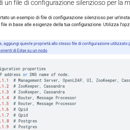
i un file di configurazione silenzioso per la
ortato un esempio di file di configurazione silenzioso per un'inst
ile in base alle esigenze della tua configurazione. Utilizza l'opz
re, aggiungi queste proprietà allo stesso file di configurazione utilizzat
ponenti di Edge su un nodo
.
iguration
properties
P
address
or
DNS
name
of
node
.
.1.1
#
Management
Server
,
OpenLDAP
,
UI
,
ZooKeeper
,
Cas
.1.2
#
ZooKeeper
,
Cassandra
.1.3
#
ZooKeeper
,
Cassandra
.1.4
#
Router
,
Message
Processor
.1.5
#
Router
,
Message
Processor
.1.6
#
Qpid
.1.7
#
Qpid
.1.8
#
Postgres
.1.9
#
Postgres