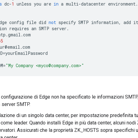
s
dc
-
1
unless
you
are
in
a
multi
-
datacenter
environment
.
dge
config
file
did
not
specify
SMTP
information
,
add
i
ion
requires
an
SMTP
server
.
mtp
.
gmail
.
com
65
ur
@
email
.
com
RD
=
yourEmailPassword
OM
=
"My Company <myco@company.com>"
 di configurazione di Edge non ha specificato le informazioni SMT
n server SMTP.
llazione di un singolo data center, per impostazione predefinita 
i come leader. Quando installi Edge in più data center, alcuni nod
vatori. Assicurati che la proprietà ZK_HOSTS sopra specifichi un
a center.