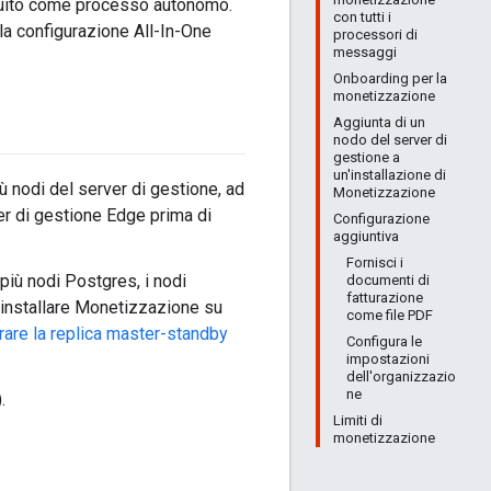
guito come processo autonomo.
con tutti i
la configurazione All-In-One
processori di
messaggi
Onboarding per la
monetizzazione
Aggiunta di un
nodo del server di
gestione a
un'installazione di
ù nodi del server di gestione, ad
Monetizzazione
ver di gestione Edge prima di
Configurazione
aggiuntiva
Fornisci i
più nodi Postgres, i nodi
documenti di
fatturazione
installare Monetizzazione su
come file PDF
rare la replica master-standby
Configura le
impostazioni
dell'organizzazio
ne
.
Limiti di
monetizzazione