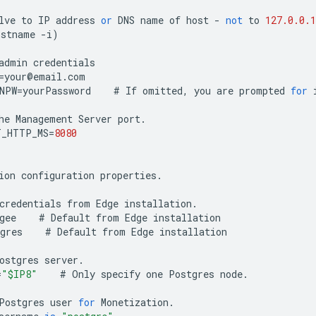
lve
to
IP
address
or
DNS
name
of
host
-
not
to
127.0.0.1
ostname
-
i
)
admin
credentials
=
your
@
email
.
com
NPW
=
yourPassword
#
If
omitted
,
you
are
prompted
for
he
Management
Server
port
.
T_HTTP_MS
=
8080
ion
configuration
properties
.
credentials
from
Edge
installation
.
gee
#
Default
from
Edge
installation
gres
#
Default
from
Edge
installation
ostgres
server
.
=
"$IP8"
#
Only
specify
one
Postgres
node
.
Postgres
user
for
Monetization
.