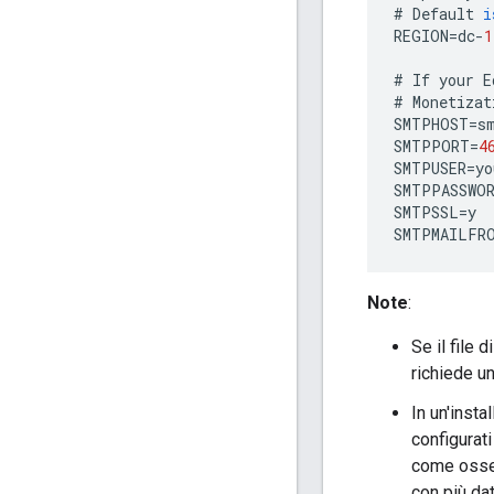
#
Default
i
REGION
=
dc
-
1
#
If
your
E
#
Monetizat
SMTPHOST
=
s
SMTPPORT
=
4
SMTPUSER
=
yo
SMTPPASSWO
SMTPSSL
=
y
SMTPMAILFR
Note
:
Se il file
richiede u
In un'insta
configurat
come osser
con più dat