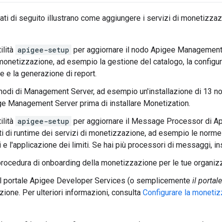
tati di seguito illustrano come aggiungere i servizi di monetizzaz
tilità
apigee-setup
per aggiornare il nodo Apigee Management 
monetizzazione, ad esempio la gestione del catalogo, la configuraz
e e la generazione di report.
 nodi di Management Server, ad esempio un'installazione di 13 nodi
ge Management Server prima di installare Monetization.
tilità
apigee-setup
per aggiornare il Message Processor di Api
 di runtime dei servizi di monetizzazione, ad esempio le norme 
 e l'applicazione dei limiti. Se hai più processori di messaggi, in
procedura di onboarding della monetizzazione per le tue organiz
il portale Apigee Developer Services (o semplicemente
il portale
ione. Per ulteriori informazioni, consulta
Configurare la monetiz