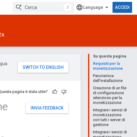
/
ACCEDI
ZA
Su questa pagina
ingua
Requisiti per la
monetizzazione
Panoramica
dell'installazione
Creazione di un file
Questa pagina è stata utile?
di configurazione
silenzioso per la
ne
monetizzazione
INVIA FEEDBACK
Integrare i servizi di
monetizzazione
con tutti i server di
gestione
Integrare i servizi di
monetizzazione